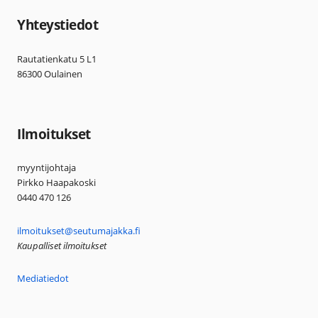
Yhteystiedot
Rautatienkatu 5 L1
86300 Oulainen
Ilmoitukset
myyntijohtaja
Pirkko Haapakoski
0440 470 126
ilmoitukset@seutumajakka.fi
Kaupalliset ilmoitukset
Mediatiedot