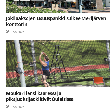
Jokilaaksojen Osuuspankki sulkee Merijärven
konttorin
6.8.2026
Moukari lensi kaaressa ja
pikajuoksijat kiitivät Oulaisissa
6.8.2026