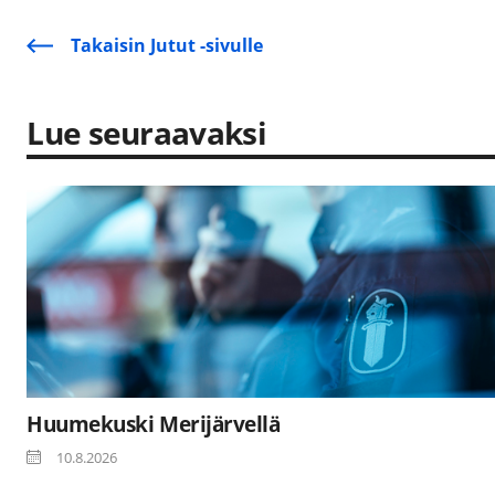
Takaisin Jutut -sivulle
Lue seuraavaksi
Huumekuski Merijärvellä
10.8.2026