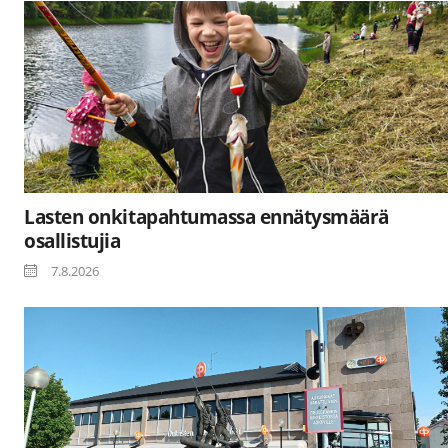
Lasten onkitapahtumassa ennätysmäärä
osallistujia
7.8.2026