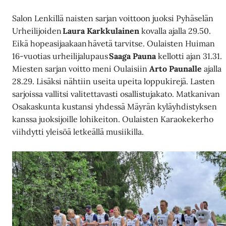
Salon Lenkillä naisten sarjan voittoon juoksi Pyhäselän
Urheilijoiden
Laura Karkkulainen
kovalla ajalla 29.50.
Eikä hopeasijaakaan hävetä tarvitse. Oulaisten Huiman
16-vuotias urheilijalupaus
Saaga Pauna
kellotti ajan 31.31.
Miesten sarjan voitto meni Oulaisiin
Arto Paunalle
ajalla
28.29. Lisäksi nähtiin useita upeita loppukirejä. Lasten
sarjoissa vallitsi valitettavasti osallistujakato. Matkanivan
Osakaskunta kustansi yhdessä Mäyrän kyläyhdistyksen
kanssa juoksijoille lohikeiton. Oulaisten Karaokekerho
viihdytti yleisöä letkeällä musiikilla.