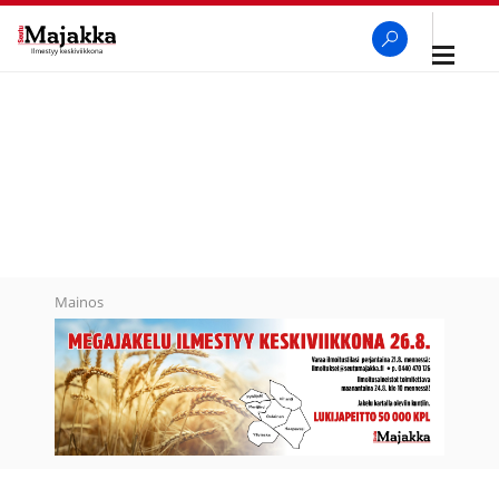
Avaa
navigaa
SeutuMajakka
Haku
Mainos