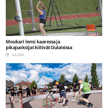
Moukari lensi kaaressa ja
pikajuoksijat kiitivät Oulaisissa
6.8.2026