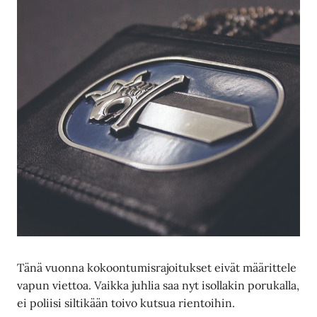
Tänä vuonna kokoontumisrajoitukset eivät määrittele
vapun viettoa. Vaikka juhlia saa nyt isollakin porukalla,
ei poliisi siltikään toivo kutsua rientoihin.