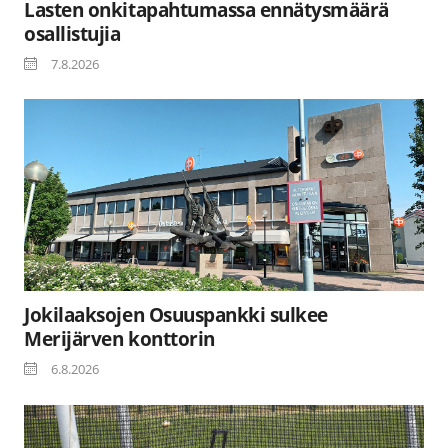
Lasten onkitapahtumassa ennätysmäärä
osallistujia
7.8.2026
Jokilaaksojen Osuuspankki sulkee
Merijärven konttorin
6.8.2026