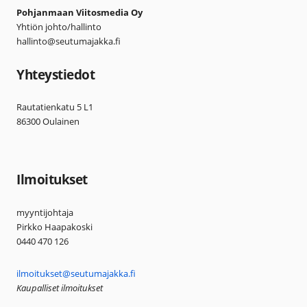
Pohjanmaan Viitosmedia Oy
Yhtiön johto/hallinto
hallinto@seutumajakka.fi
Yhteystiedot
Rautatienkatu 5 L1
86300 Oulainen
Ilmoitukset
myyntijohtaja
Pirkko Haapakoski
0440 470 126
ilmoitukset@seutumajakka.fi
Kaupalliset ilmoitukset