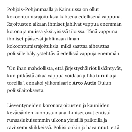
Pohjois-Pohjanmaalla ja Kainuussa on ollut
kokoontumisrajoituksia kahtena edellisenä vappuna.
Rajoitusten aikaan ihmiset juhlivat vappua enemmän
kotona ja muissa yksityisissä tiloissa. Tänä vappuna
ihmiset pääsevät juhlimaan ilman
kokoontumisrajoituksia, mikä saattaa aiheuttaa
poliisille hälytystehtäviä edellisiä vappuja enemmän.
”On ihan mahdollista, että järjestyshäiriöt lisääntyvät,
kun pitkästä aikaa vappua voidaan juhlia turuilla ja
toreilla”, ennakoi ylikomisario
Arto Autio
Oulun
poliisilaitoksesta.
Lieventyneiden koronarajoitusten ja kauniiden
kevätsäiden kannustamana ihmiset ovat entistä
runsaslukuisemmin ulkona yleisillä paikoilla ja
ravitsemusliikkeissä. Poliisi onkin jo havainnut, että