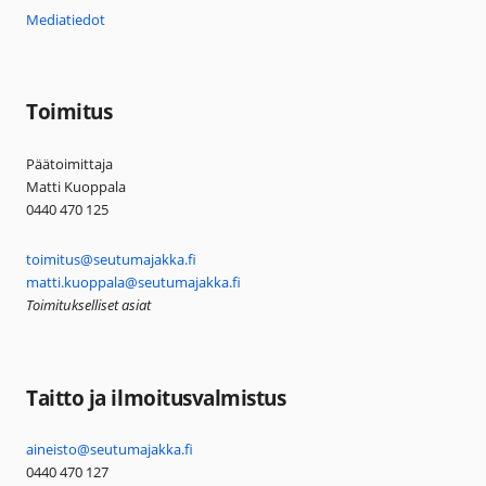
Mediatiedot
Toimitus
Päätoimittaja
Matti Kuoppala
0440 470 125
toimitus@seutumajakka.fi
matti.kuoppala@seutumajakka.fi
Toimitukselliset asiat
Taitto ja ilmoitusvalmistus
aineisto@seutumajakka.fi
0440 470 127