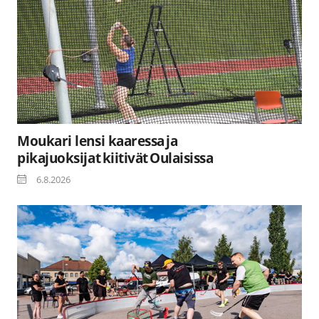
Moukari lensi kaaressa ja
pikajuoksijat kiitivät Oulaisissa
6.8.2026