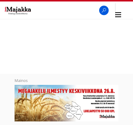
Avaa
navigaa
SeutuMajakka
Haku
Mainos