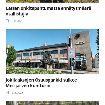
Lasten onkitapahtumassa ennätysmäärä
osallistujia
7.8.2026
Jokilaaksojen Osuuspankki sulkee
Merijärven konttorin
6.8.2026