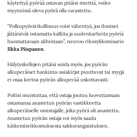
käytettyä pyörää ostavan pitäisi miettiä, voiko
myynnissä oleva pyörä olla varastettu.
”Polkupyörärikollisuus voisi vähentyä, jos ihmiset
jättäisivät ostamatta kalliita ja uudenkarheita pyöriä
huomattavaan alihintaan”, neuvoo rikosylikomisario
Ilkka Piispanen
.
Hälytyskellojen pitäisi soida myös, jos pyörän
alkuperäiset hankinta-asiakirjat puuttuvat tai myyjä
ei osaa kertoa pyörän alkuperää uskottavasti.
Poliisi muistuttaa, että ostaja joutuu luovuttamaan
ostamansa anastetun pyörän vastikkeetta
alkuperäiselle omistajalle, jolta pyörä oli anastettu.
Anastetun pyörän ostaja voi myös saada
kätkemisrikkomuksesta sakkorangaistuksen.