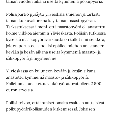
tämän vuoden aikana useita kymmeniä polkupyöriä.
Poliisipartio pysäytti ylivieskalaismiehen ja tarkisti
tämän kulkuvälineenä käyttämän maastopyörän.
Tarkastuksessa ilmeni, että maastopyörä oli anastettu
kolme viikkoa aiemmin Ylivieskasta. Poliisin tutkiessa
kyseistä maastopyörävarkautta on tullut ilmi seikkoja,
joiden perusteella poliisi epäilee miehen anastaneen
kevään ja kesän aikana useita kymmeniä maasto- ja
sähköpyöriä ja myyneen ne.
Ylivieskassa on kuluneen kevään ja kesän aikana
anastettu kymmeniä maasto- ja sähköpyöriä.
Kalleimmat anastetut sähköpyörät ovat olleet 2 500
euron arvoisia.
Poliisi toivoo, että ihmiset omalta osaltaan auttaisivat
polkupyörärikollisuuden kitkemisessä. Jokaisen