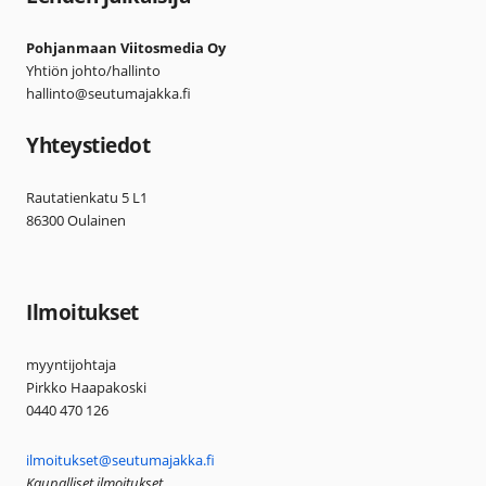
Pohjanmaan Viitosmedia Oy
Yhtiön johto/hallinto
hallinto@seutumajakka.fi
Yhteystiedot
Rautatienkatu 5 L1
86300 Oulainen
Ilmoitukset
myyntijohtaja
Pirkko Haapakoski
0440 470 126
ilmoitukset@seutumajakka.fi
Kaupalliset ilmoitukset