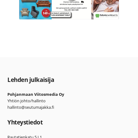
Lehden julkaisija
Pohjanmaan Viitosmedia Oy
Yhtiön johto/hallinto
hallinto@seutumajakka.fi
Yhteystiedot
Rautatienkatu 5 L1