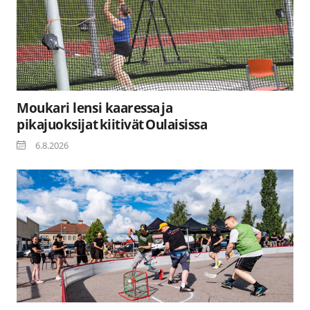
Moukari lensi kaaressa ja
pikajuoksijat kiitivät Oulaisissa
6.8.2026