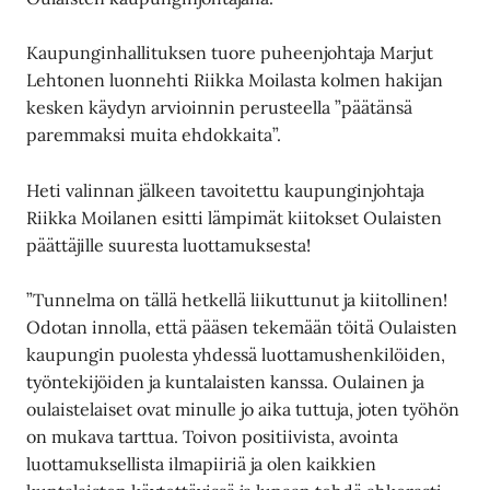
Kaupunginhallituksen tuore puheenjohtaja Marjut
Lehtonen luonnehti Riikka Moilasta kolmen hakijan
kesken käydyn arvioinnin perusteella ”päätänsä
paremmaksi muita ehdokkaita”.
Heti valinnan jälkeen tavoitettu kaupunginjohtaja
Riikka Moilanen esitti lämpimät kiitokset Oulaisten
päättäjille suuresta luottamuksesta!
”Tunnelma on tällä hetkellä liikuttunut ja kiitollinen!
Odotan innolla, että pääsen tekemään töitä Oulaisten
kaupungin puolesta yhdessä luottamushenkilöiden,
työntekijöiden ja kuntalaisten kanssa. Oulainen ja
oulaistelaiset ovat minulle jo aika tuttuja, joten työhön
on mukava tarttua. Toivon positiivista, avointa
luottamuksellista ilmapiiriä ja olen kaikkien