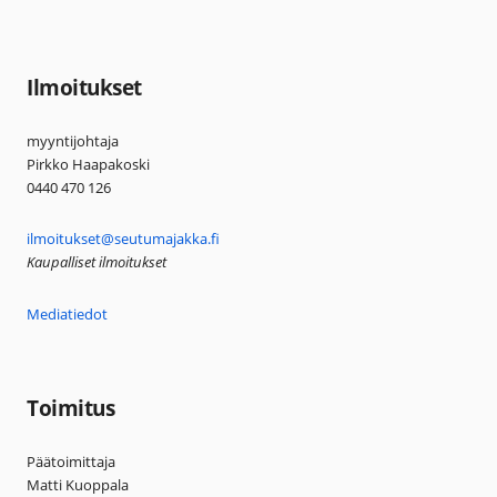
Ilmoitukset
myyntijohtaja
Pirkko Haapakoski
0440 470 126
ilmoitukset@seutumajakka.fi
Kaupalliset ilmoitukset
Mediatiedot
Toimitus
Päätoimittaja
Matti Kuoppala