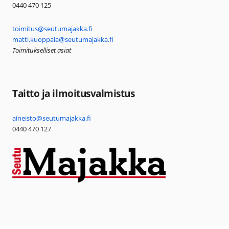
0440 470 125
toimitus@seutumajakka.fi
matti.kuoppala@seutumajakka.fi
Toimitukselliset asiat
Taitto ja ilmoitusvalmistus
aineisto@seutumajakka.fi
0440 470 127