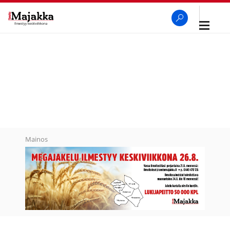
Avaa
navigaa
SeutuMajakka
Haku
Mainos