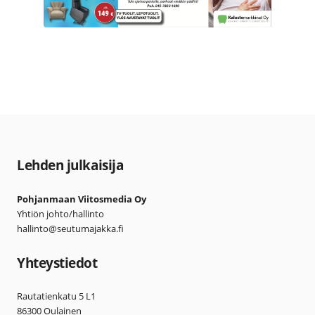
Lehden julkaisija
Pohjanmaan Viitosmedia Oy
Yhtiön johto/hallinto
hallinto@seutumajakka.fi
Yhteystiedot
Rautatienkatu 5 L1
86300 Oulainen