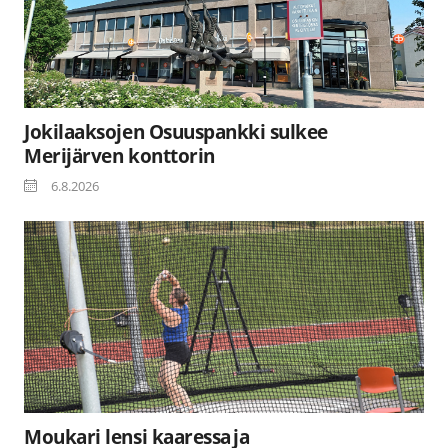
Jokilaaksojen Osuuspankki sulkee
Merijärven konttorin
6.8.2026
Moukari lensi kaaressa ja