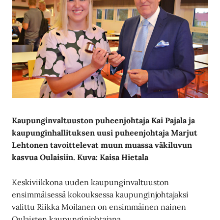
Kaupunginvaltuuston puheenjohtaja Kai Pajala ja
kaupunginhallituksen uusi puheenjohtaja Marjut
Lehtonen tavoittelevat muun muassa väkiluvun
kasvua Oulaisiin.
Kuva: Kaisa Hietala
Keskiviikkona uuden kaupunginvaltuuston
ensimmäisessä kokouksessa kaupunginjohtajaksi
valittu Riikka Moilanen on ensimmäinen nainen
Oulaisten kaupunginjohtajana.