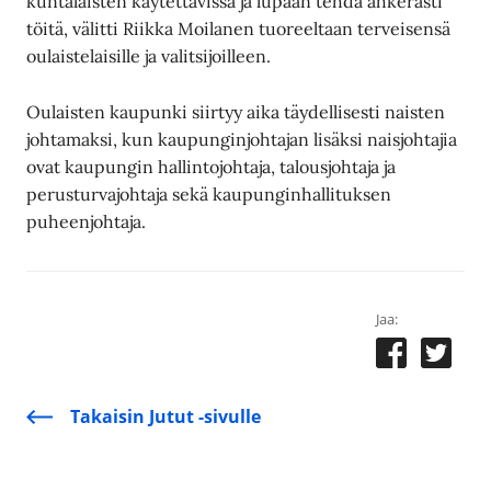
kuntalaisten käytettävissä ja lupaan tehdä ahkerasti
töitä, välitti Riikka Moilanen tuoreeltaan terveisensä
oulaistelaisille ja valitsijoilleen.
Oulaisten kaupunki siirtyy aika täydellisesti naisten
johtamaksi, kun kaupunginjohtajan lisäksi naisjohtajia
ovat kaupungin hallintojohtaja, talousjohtaja ja
perusturvajohtaja sekä kaupunginhallituksen
puheenjohtaja.
Jaa:
Takaisin Jutut -sivulle