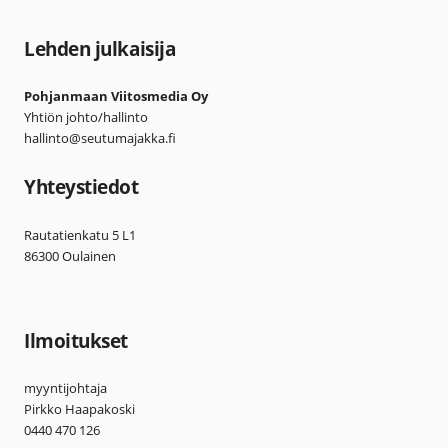
Lehden julkaisija
Pohjanmaan Viitosmedia Oy
Yhtiön johto/hallinto
hallinto@seutumajakka.fi
Yhteystiedot
Rautatienkatu 5 L1
86300 Oulainen
Ilmoitukset
myyntijohtaja
Pirkko Haapakoski
0440 470 126