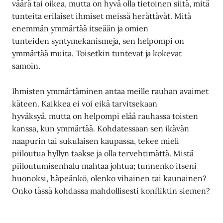
väärä tai oikea, mutta on hyvä olla tietoinen siitä, mitä
tunteita erilaiset ihmiset meissä herättävät. Mitä
enemmän ymmärtää itseään ja omien
tunteiden syntymekanismeja, sen helpompi on
ymmärtää muita. Toisetkin tuntevat ja kokevat
samoin.
Ihmisten ymmärtäminen antaa meille rauhan avaimet
käteen. Kaikkea ei voi eikä tarvitsekaan
hyväksyä, mutta on helpompi elää rauhassa toisten
kanssa, kun ymmärtää. Kohdatessaan sen ikävän
naapurin tai sukulaisen kaupassa, tekee mieli
piiloutua hyllyn taakse ja olla tervehtimättä. Mistä
piiloutumisenhalu mahtaa johtua; tunnenko itseni
huonoksi, häpeänkö, olenko vihainen tai kaunainen?
Onko tässä kohdassa mahdollisesti konfliktin siemen?