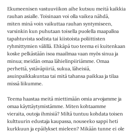
Ekumeenisen vastuuviikon aihe kutsuu meitä kaikkia
rauhan asialle. Toisinaan voi olla vaikea nähdä,
miten minä voin vaikuttaa rauhan syntymiseen,
varsinkin kun puhutaan toisella puolella maapalloa
tapahtuvista sodista tai kiistoista poliittisten
ryhmittymien välillä. Ehkäpä tuo teema ei kuitenkaan
koske pelkästään isoa maailmaa vaan myös sinua ja
minua; meidän omaa lähielinpiiriämme. Omaa
perhettä, ystäväpiiriä, sukua, läheisiä,
asuinpaikkakuntaa tai mitä tahansa paikkaa ja tilaa
missä liikumme.
Teema haastaa meitä miettimään omia arvojamme ja
omaa käyttäytymistämme. Miten kohtaamme
vieraita, outoja ihmisiä? Miltä tuntuu kohdata toisen
kulttuurin edustaja kaupassa, nouseeko sappi heti
kurkkuun ja epäilykset mieleen? Mikään tunne ei ole