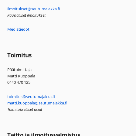
ilmoitukset@seutumajakka.fi
Kaupalliset ilmoitukset
Mediatiedot
Toimitus
Päätoimittaja
Matti Kuoppala
0440 470 125
toimitus@seutumajakka.fi
matti.kuoppala@seutumajakka.fi
Toimitukselliset asiat
Taitto ja ilmoitusvalmistus