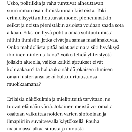
Usko, politiikka ja raha tuntuvat aiheuttavan
suurimman osan ihmiskunnan kiistoista. Toki
erimielisyyttä aiheuttavat monet pienemmätkin
seikat ja noista pienistäkin asioista voidaan saada sota
aikaan. Siksi on hyvä pohtia omaa suhtautumista
niihin ihmisiin, jotka eivät jaa samaa maailmakuvaa.
Onko mahdollista pitää asiat asioina ja silti hyväksyä
ihminen niiden takana? Voiko tehdä yhteistyötä
jollakin alueella, vaikka kaikki ajatukset eivät
kohtaakaan? Ja haluaako nähdä jokaisen ihmisen
oman historiansa sekä kulttuuritaustansa
muokkaamana?
Erilaisia näkökulmia ja mielipiteitä tarvitaan, ne
tuovat elämään väriä. Jokainen meistä voi omalta
osaltaan vaikuttaa noiden värien sinfoniaan ja
ilmapiiriin suvaitsevalla käytöksellä. Rauha
maailmassa alkaa sinusta ja minusta.