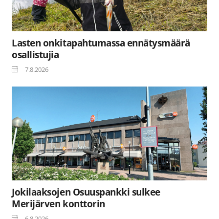
Lasten onkitapahtumassa ennätysmäärä
osallistujia
7.8.2026
Jokilaaksojen Osuuspankki sulkee
Merijärven konttorin
6.8.2026