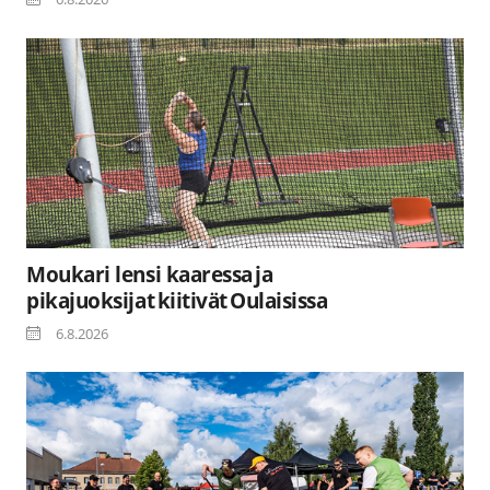
Moukari lensi kaaressa ja
pikajuoksijat kiitivät Oulaisissa
6.8.2026