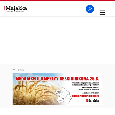
Avaa
navigaa
SeutuMajakka
Haku
Mainos