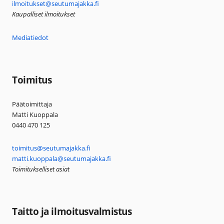
ilmoitukset@seutumajakka.fi
Kaupalliset ilmoitukset
Mediatiedot
Toimitus
Päätoimittaja
Matti Kuoppala
0440 470 125
toimitus@seutumajakka.fi
matti.kuoppala@seutumajakka.fi
Toimitukselliset asiat
Taitto ja ilmoitusvalmistus