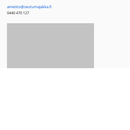
aineisto@seutumajakka.fi
0440 470 127