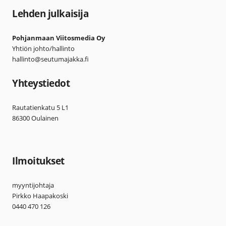
Lehden julkaisija
Pohjanmaan Viitosmedia Oy
Yhtiön johto/hallinto
hallinto@seutumajakka.fi
Yhteystiedot
Rautatienkatu 5 L1
86300 Oulainen
Ilmoitukset
myyntijohtaja
Pirkko Haapakoski
0440 470 126