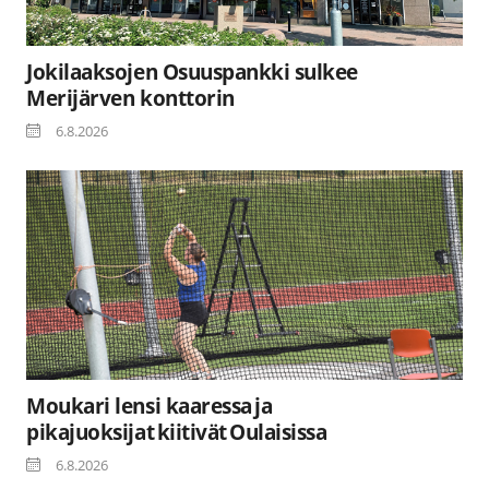
Jokilaaksojen Osuuspankki sulkee
Merijärven konttorin
6.8.2026
Moukari lensi kaaressa ja
pikajuoksijat kiitivät Oulaisissa
6.8.2026