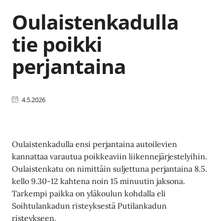
Oulaistenkadulla
tie poikki
perjantaina
4.5.2026
Oulaistenkadulla ensi perjantaina autoilevien
kannattaa varautua poikkeaviin liikennejärjestelyihin.
Oulaistenkatu on nimittäin suljettuna perjantaina 8.5.
kello 9.30-12 kahtena noin 15 minuutin jaksona.
Tarkempi paikka on yläkoulun kohdalla eli
Soihtulankadun risteyksestä Putilankadun
risteykseen.