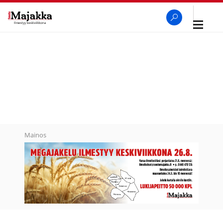
Avaa
navigaa
SeutuMajakka
Haku
Mainos