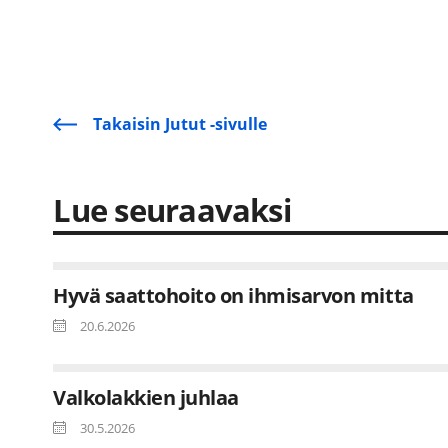
Takaisin Jutut -sivulle
Lue seuraavaksi
Hyvä saattohoito on ihmisarvon mitta
20.6.2026
Valkolakkien juhlaa
30.5.2026