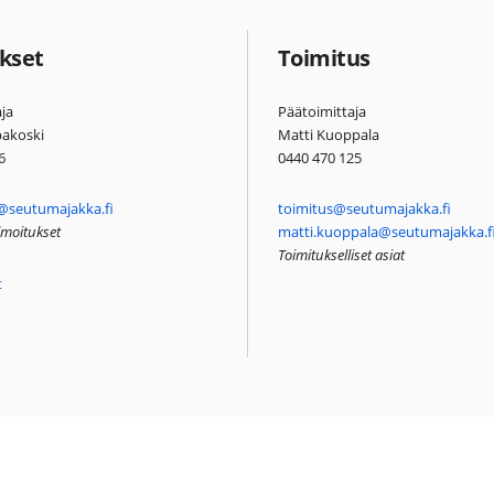
kset
Toimitus
ja
Päätoimittaja
pakoski
Matti Kuoppala
6
0440 470 125
@seutumajakka.fi
toimitus@seutumajakka.fi
ilmoitukset
matti.kuoppala@seutumajakka.f
Toimitukselliset asiat
t