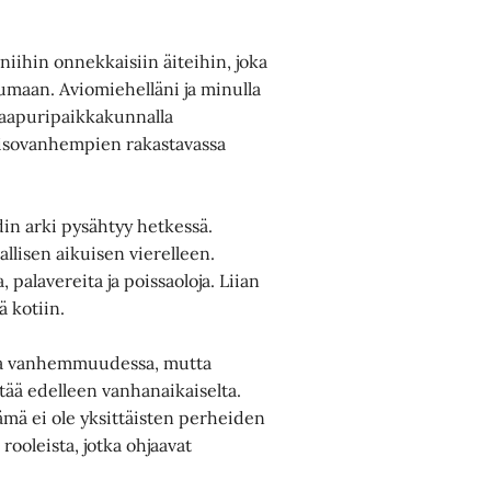
niihin onnekkaisiin äiteihin, joka
tumaan. Aviomiehelläni ja minulla
naapuripaikkakunnalla
a isovanhempien rakastavassa
odin arki pysähtyy hetkessä.
allisen aikuisen vierelleen.
palavereita ja poissaoloja. Liian
ä kotiin.
 ja vanhemmuudessa, mutta
tää edelleen vanhanaikaiselta.
ämä ei ole yksittäisten perheiden
 rooleista, jotka ohjaavat