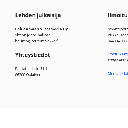
Lehden julkaisija
Ilmoitu
Pohjanmaan Viitosmedia Oy
myyntijohta
Yhtiön johto/hallinto
Pirkko Haa
hallinto@seutumajakka.fi
0440 470 12
Yhteystiedot
ilmoitukset
Kaupalliset 
Rautatienkatu 5 L1
Mediatiedo
86300 Oulainen