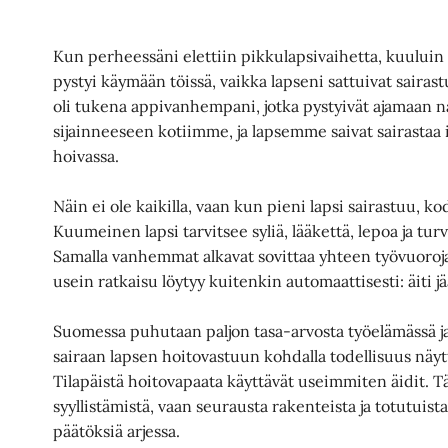
Kun perheessäni elettiin pikkulapsivaihetta, kuuluin 
pystyi käymään töissä, vaikka lapseni sattuivat sairas
oli tukena appivanhempani, jotka pystyivät ajamaan 
sijainneeseen kotiimme, ja lapsemme saivat sairasta
hoivassa.
Näin ei ole kaikilla, vaan kun pieni lapsi sairastuu, k
Kuumeinen lapsi tarvitsee syliä, lääkettä, lepoa ja turv
Samalla vanhemmat alkavat sovittaa yhteen työvuoroja, 
usein ratkaisu löytyy kuitenkin automaattisesti: äiti jä
Suomessa puhutaan paljon tasa-arvosta työelämässä
sairaan lapsen hoitovastuun kohdalla todellisuus näyt
Tilapäistä hoitovapaata käyttävät useimmiten äidit. T
syyllistämistä, vaan seurausta rakenteista ja totutuista
päätöksiä arjessa.