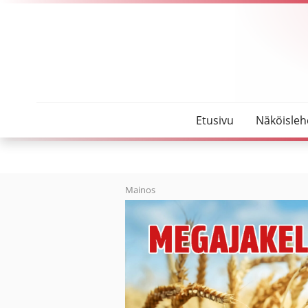
SeutuMajakka
Sairaan lapsen hoitovastuu ei voi jäädä vain äideil
Etusivu
Näköisleh
Mainos