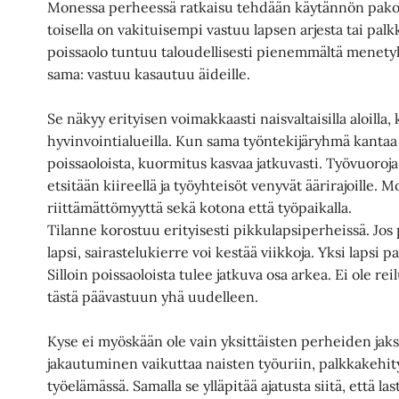
Monessa perheessä ratkaisu tehdään käytännön pakos
toisella on vakituisempi vastuu lapsen arjesta tai pa
poissaolo tuntuu taloudellisesti pienemmältä menetyks
sama: vastuu kasautuu äideille.
Se näkyy erityisen voimakkaasti naisvaltaisilla aloilla,
hyvinvointialueilla. Kun sama työntekijäryhmä kantaa
poissaoloista, kuormitus kasvaa jatkuvasti. Työvuoroja j
etsitään kiireellä ja työyhteisöt venyvät äärirajoille. 
riittämättömyyttä sekä kotona että työpaikalla.
Tilanne korostuu erityisesti pikkulapsiperheissä. Jo
lapsi, sairastelukierre voi kestää viikkoja. Yksi lapsi
Silloin poissaoloista tulee jatkuva osa arkea. Ei ole r
tästä päävastuun yhä uudelleen.
Kyse ei myöskään ole vain yksittäisten perheiden jak
jakautuminen vaikuttaa naisten työuriin, palkkakehit
työelämässä. Samalla se ylläpitää ajatusta siitä, että la