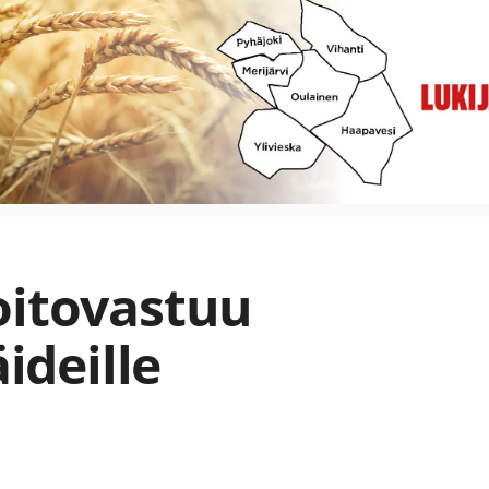
oitovastuu
äideille