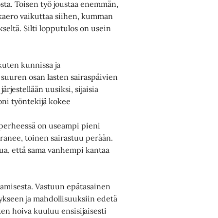
ta. Toisen työ joustaa enemmän,
lkkaero vaikuttaa siihen, kumman
eltä. Silti lopputulos on usein
 kuten kunnissa ja
 suuren osan lasten sairaspäivien
ärjestellään uusiksi, sijaisia
Moni työntekijä kokee
s perheessä on useampi pieni
 paranee, toinen sairastuu perään.
eilua, että sama vanhempi kantaa
samisesta. Vastuun epätasainen
ykseen ja mahdollisuuksiin edetä
sten hoiva kuuluu ensisijaisesti