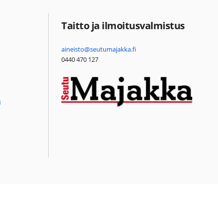
Taitto ja ilmoitusvalmistus
aineisto@seutumajakka.fi
0440 470 127
i