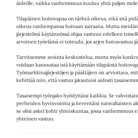
äideille, vaikka vanhemmuus kuuluu yhtä paljon mole
Tilapäinen hoitovapaa on tärkeä oikeus, eikä sitä pidä
oikeus vanhempansa hoivaan sairaana. Mutta meidän o
järjestelmä käytännössä ohjaa vastuun edelleen toisel
arvoinen työelämä ei toteudu, jos arjen hoivavastuu jää
Tarvitsemme avointa keskustelua, mutta myös konkreet
voidaan kannustaa isiä käyttämään tilapäistä hoitov
Työmarkkinajärjestöjen ja päättäjien on arvioitava, mit
kehittää niin, että vastuu jakautuisi aidosti tasaisemm
Tasaisempi työnjako hyödyttäisi kaikkia. Se vahvistaisi 
perheiden hyvinvointia ja keventäisi naisvaltaisten 
se olisi askel kohti yhteiskuntaa, jossa vanhemmuus 
yhteinen vastuu.