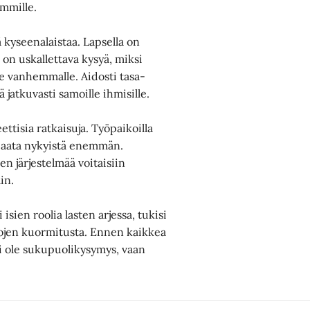
mmille.
 kyseenalaistaa. Lapsella on
n uskallettava kysyä, miksi
le vanhemmalle. Aidosti tasa-
 jatkuvasti samoille ihmisille.
tisia ratkaisuja. Työpaikoilla
apaata nykyistä enemmän.
en järjestelmää voitaisiin
in.
isien roolia lasten arjessa, tukisi
alojen kuormitusta. Ennen kaikkea
ei ole sukupuolikysymys, vaan