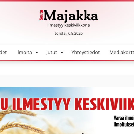
le
SeutuMajakka
torstai, 6.8.2026
det
Ilmoita
Jutut
Yhteystiedot
Mediakortt