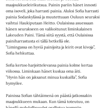
maajoukkueleirikutsua. Painin pariin hänet innosti
oma isoveli, joka harrasti painia. Aluksi Sofia harrasti
painia Sodankylässä ja muutettuaan Ouluun seuraksi
vaihtui Haukiputaan Heitto. Oulaisissa asuessaan
hänen seurakseen on valikoitunut liminkalainen
Lakeuden Paini. Tämä siitä syystä, että Oulaisissa
painiharrastusta ei tällä hetkellä ole.
”Limingassa on hyviä painijoita ja leirit ovat kivoja”,
Sofia hehkuttaa.
Sofia kertoo harjoittelevansa painia kolme kertaa
viikossa. Liminkaan hänet kuskaa oma äiti.
”Hyvin hän on jaksanut minua kuskailla”, Sofia
hymyilee.
Painissa Sofian tähtäimenä on päästä jatkossakin
maajoukkueen mukaan. Kun tämä toteutuu, on
hänellä mahdollisuudet osallistua isompiin