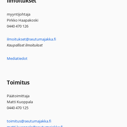
Ilmoitukset
myyntijohtaja
Pirkko Haapakoski
0440 470 126
ilmoitukset@seutumajakka.fi
Kaupalliset ilmoitukset
Mediatiedot
Toimitus
Päätoimittaja
Matti Kuoppala
0440 470 125
toimitus@seutumajakka.fi
matti.kuoppala@seutumajakka.fi