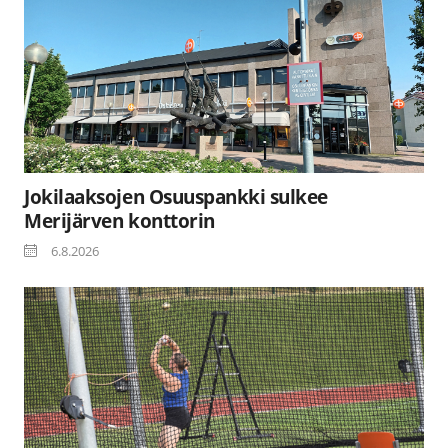
Jokilaaksojen Osuuspankki sulkee
Merijärven konttorin
6.8.2026