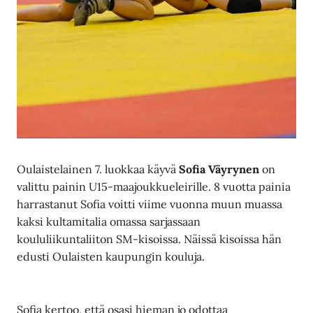
Oulaistelainen 7. luokkaa käyvä
Sofia Väyrynen
on
valittu painin U15-maajoukkueleirille. 8 vuotta painia
harrastanut Sofia voitti viime vuonna muun muassa
kaksi kultamitalia omassa sarjassaan
koululiikuntaliiton SM-kisoissa. Näissä kisoissa hän
edusti Oulaisten kaupungin kouluja.
Sofia kertoo, että osasi hieman jo odottaa