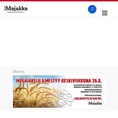
Avaa
navigaa
SeutuMajakka
Haku
Mainos