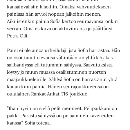
kansainvälisiin kisoihin. Omaksi vahvuudekseen
painissa hän arvioi nopean jalkoihin menon.
Aikuistenkin painia Sofia kertoo seuraavansa jonkin
verran. Oma esikuva on aktiiviuransa jo päättänyt
Petra Olli.
Paini ei ole ainoa urheilulaji, jota Sofia harrastaa. Hän
on osoittanut olevansa vähintäänkin yhtä lahjakas
salibandyssa eli tutummin sählyssä. Saavutuksista
löytyy jo muun muassa osallistuminen nuorten
maajoukkueleirille. Sählyä Sofia on harrastanut yhtä
kauan kuin painia. Hänen seurajoukkueensa on
oululainen Rankat Ankat T16-joukkue.
”Ihan hyvin on siellä pelit menneet. Pelipaikkani on
pakki. Parasta sählyssä on pelaaminen kavereiden
kanssa”, Sofia toteaa.