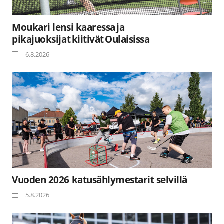
Moukari lensi kaaressa ja
pikajuoksijat kiitivät Oulaisissa
6.8.2026
Vuoden 2026 katusählymestarit selvillä
5.8.2026