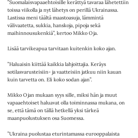
”Suomalaisvapaaehtoisille kerättyä tavaraa lähetettiin
toissa viikolla ja nyt lähetys on perillä Ukrainassa.
Lastissa meni täältä maastoasuja, lämmintä
välivaatetta, sukkia, hanskoja, pipoja sekä
maihinnousukenkiä”, kertoo Mikko Oja.
Lisää tarvikeapua tarvitaan kuitenkin koko ajan.
”Haluaisin kiittää kaikkia lahjoittajia. Keräys
sotilasvarusteisiin- ja vaatteisiin jatkuu niin kauan
kuin tarvetta on. Eli koko sodan ajan”.
Mikko Ojan mukaan syys sille, miksi hän ja muut
vapaaehtoiset haluavat olla toiminnassa mukana, on
se, että tämä on tällä hetkellä yksi tärkeä
maanpuolustuksen osa Suomessa.
”Ukraina puolustaa eturintamassa eurooppalaista