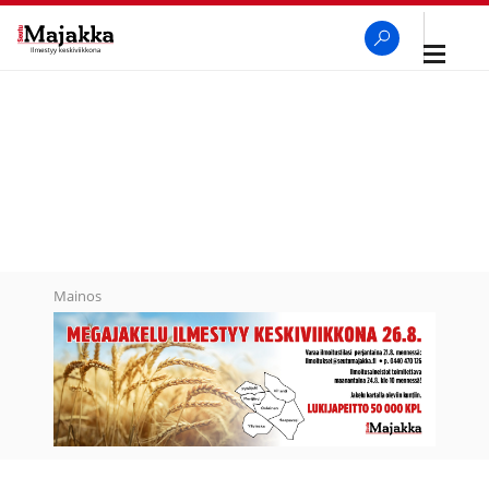
Avaa
navigaa
SeutuMajakka
Haku
Mainos