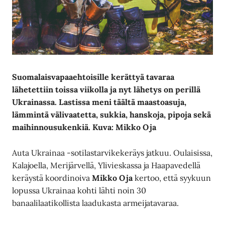
Suomalaisvapaaehtoisille kerättyä tavaraa
lähetettiin toissa viikolla ja nyt lähetys on
perillä
Ukrainassa. Lastissa meni täältä maastoasuja,
lämmintä välivaatetta, sukkia, hanskoja, pipoja sekä
maihinnousukenkiä.
Kuva: Mikko Oja
Auta Ukrainaa -sotilastarvikekeräys jatkuu. Oulaisissa,
Kalajoella, Merijärvellä, Ylivieskassa ja Haapavedellä
keräystä koordinoiva
Mikko Oja
kertoo, että syykuun
lopussa Ukrainaa kohti lähti noin 30
banaalilaatikollista laadukasta armeijatavaraa.