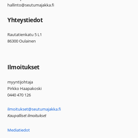
hallinto@seutumajakka.fi
Yhteystiedot
Rautatienkatu 5 L1
86300 Oulainen
Ilmoitukset
myyntijohtaja
Pirkko Haapakoski
0440 470 126
ilmoitukset@seutumajakka.fi
Kaupalliset ilmoitukset
Mediatiedot