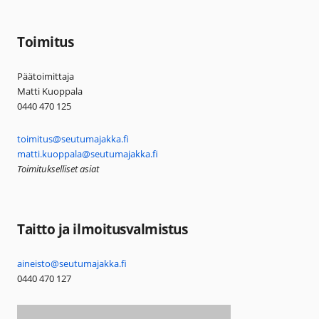
Toimitus
Päätoimittaja
Matti Kuoppala
0440 470 125
toimitus@seutumajakka.fi
matti.kuoppala@seutumajakka.fi
Toimitukselliset asiat
Taitto ja ilmoitusvalmistus
aineisto@seutumajakka.fi
0440 470 127