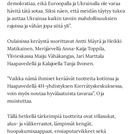
demokratiaa, eikä Euroopalla ja Ukrainalla ole varaa
hävitä tätä sotaa. Siksi näen, että meidän täytyy tukea
ja auttaa Ukrainaa kaikin tavoin mahdollisuuksien
rajoissa ja vähän jopa siitä yli”.
Oulaisissa keräystä suorittavat Antti Mäyrä ja Heikki
Matikainen, Merijärvellä Anna-Kaija Toppila,
Ylivieskassa Maiju Vähäkangas, Jari Marttala
Haapavedellä ja Kalajoella Tanja Ilvonen.
”Vaikka nämä ihmiset keräävät tuotteita kotiinsa ja
Haapavedellä 4H-yhdistyksen Kierrätyskeskuksessa,
voin myös noutaa hyvälaatuista tavaraa”, Oja
muistuttaa.
Tällä hetkellä tärkeimpiä tuotteita ovat villasukat,
alus- ja välikerrastot, lämpimät kengät,
huopakumisaappaat, ensiaputarvikkeet sekä