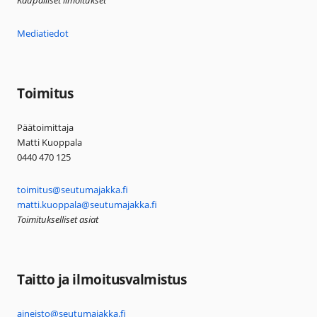
Kaupalliset ilmoitukset
Mediatiedot
Toimitus
Päätoimittaja
Matti Kuoppala
0440 470 125
toimitus@seutumajakka.fi
matti.kuoppala@seutumajakka.fi
Toimitukselliset asiat
Taitto ja ilmoitusvalmistus
aineisto@seutumajakka.fi