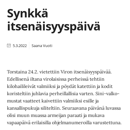
Synkkä
itsenäisyyspäivä
5.3.2022
Saana Vuoti
Torstaina 24.2. vietettiin Viron itsenäisyyspäivää.
Edellisenä iltana virolaisissa perheissä tehtiin
kilohailileivät valmiiksi ja pöydät katettiin ja kodit
koristeltiin juhlavia perheillallisia varten. Sini-valko-
mustat vaatteet kaivettiin valmiiksi esille ja
kansallispukuja siliteltiin. Seuraavana päivänä luvassa
olisi muun muassa armeijan paraati ja mukava
vapaapäivä erilaisilla ohjelmanumeroilla varustettuna.