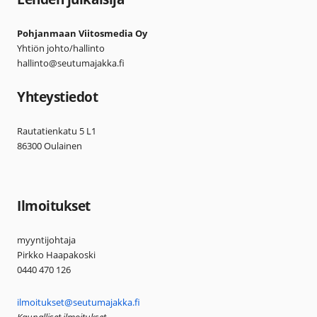
Pohjanmaan Viitosmedia Oy
Yhtiön johto/hallinto
hallinto@seutumajakka.fi
Yhteystiedot
Rautatienkatu 5 L1
86300 Oulainen
Ilmoitukset
myyntijohtaja
Pirkko Haapakoski
0440 470 126
ilmoitukset@seutumajakka.fi