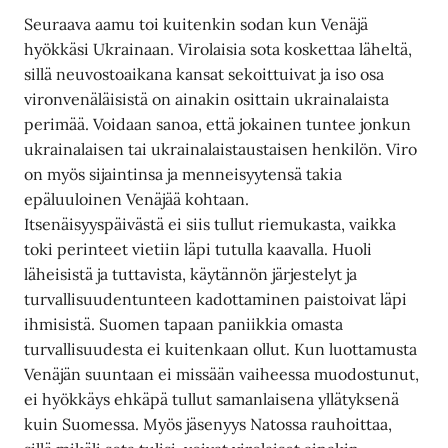
Seuraava aamu toi kuitenkin sodan kun Venäjä
hyökkäsi Ukrainaan. Virolaisia sota koskettaa läheltä,
sillä neuvostoaikana kansat sekoittuivat ja iso osa
vironvenäläisistä on ainakin osittain ukrainalaista
perimää. Voidaan sanoa, että jokainen tuntee jonkun
ukrainalaisen tai ukrainalaistaustaisen henkilön. Viro
on myös sijaintinsa ja menneisyytensä takia
epäluuloinen Venäjää kohtaan.
Itsenäisyyspäivästä ei siis tullut riemukasta, vaikka
toki perinteet vietiin läpi tutulla kaavalla. Huoli
läheisistä ja tuttavista, käytännön järjestelyt ja
turvallisuudentunteen kadottaminen paistoivat läpi
ihmisistä. Suomen tapaan paniikkia omasta
turvallisuudesta ei kuitenkaan ollut. Kun luottamusta
Venäjän suuntaan ei missään vaiheessa muodostunut,
ei hyökkäys ehkäpä tullut samanlaisena yllätyksenä
kuin Suomessa. Myös jäsenyys Natossa rauhoittaa,