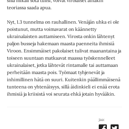
sillä mikäli sota tulisi, voivat virolaiset ainakin
teoriassa saada apua.
Nyt, 1.3 tunnelma on rauhallinen. Venäjän uhka ei ole
poistunut, mutta voimavarat on käännetty
ukrainalaisten auttamiseen. Virosta onkin lähtenyt
paljon busseja hakemaan maasta paenneita ihmisiä
Viroon. Ensimmäiset pakolaiset tulivat maanantaina ja
toiseen suuntaan matkaavat maassa työskennelleet
ukrainalaiset, jotka lähtevät rintamalle tai auttamaan
perheitään maasta pois. Työmaat tyhjenevät ja
inhimillinen hätä on suuri. Kuitenkin päällimmäisenä
tunteena on yhtenäisyys, sillä äidinkieli ei enää erota
ihmisiä ja kriisistä voi seurata ehkä jotain hyvääkin.
Jaa: