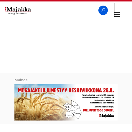
Avaa
navigaa
SeutuMajakka
Haku
Mainos