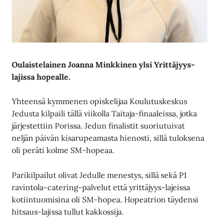
Oulaistelainen Joanna Minkkinen ylsi Yrittäjyys-
lajissa hopealle.
Yhteensä kymmenen opiskelijaa Koulutuskeskus
Jedusta kilpaili tällä viikolla Taitaja-finaaleissa, jotka
järjestettiin Porissa. Jedun finalistit suoriutuivat
neljän päivän kisarupeamasta hienosti, sillä tuloksena
oli peräti kolme SM-hopeaa.
Parikilpailut olivat Jedulle menestys, sillä sekä P1
ravintola-catering-palvelut että yrittäjyys-lajeissa
kotiintuomisina oli SM-hopea. Hopeatrion täydensi
hitsaus-lajissa tullut kakkossija.