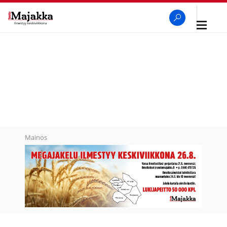
Avaa
navigaa
SeutuMajakka
Haku
Mainos