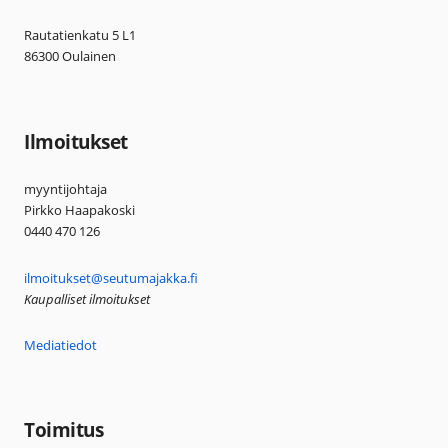
Rautatienkatu 5 L1
86300 Oulainen
Ilmoitukset
myyntijohtaja
Pirkko Haapakoski
0440 470 126
ilmoitukset@seutumajakka.fi
Kaupalliset ilmoitukset
Mediatiedot
Toimitus