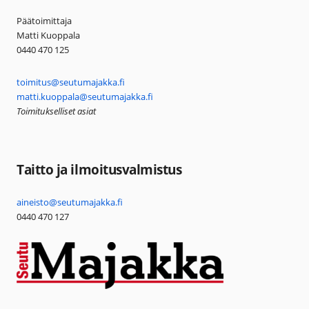
Päätoimittaja
Matti Kuoppala
0440 470 125
toimitus@seutumajakka.fi
matti.kuoppala@seutumajakka.fi
Toimitukselliset asiat
Taitto ja ilmoitusvalmistus
aineisto@seutumajakka.fi
0440 470 127