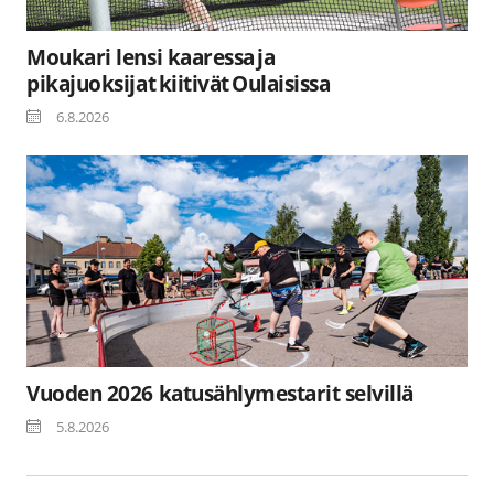
Moukari lensi kaaressa ja
pikajuoksijat kiitivät Oulaisissa
6.8.2026
Vuoden 2026 katusählymestarit selvillä
5.8.2026