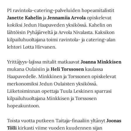
P1 ravintola-catering-palveluiden hopeamitalistit
Janette Kahelin
ja
Jennamiia
Arvola
opiskelevat
kokiksi Jedun Haapaveden yksikössä. Kahelin on
lähtöisin Pyhäjärveltä ja Arvola Nivalasta. Kaksikon
kilpailuhuoltajana toimi ravintola- ja catering-alan
lehtori Lotta Hirvanen.
Yrittäjyys-lajissa mitalit matkaavat
Joanna Minkkisen
mukana Oulaisiin ja
Heli Torssosen
kaulassa
Haapavedelle. Minkkinen ja Torssonen opiskelevat
merkonomiksi Jedun Oulaisten yksikössä.
Liiketoiminnan opettaja Tuula Leskinen sparrasi
kilpailuhuoltajana Minkkisen ja Torssosen
hopeakuntoon.
Toista vuotta putkeen Taitaja-finaaliin yltänyt
Joonas
Tölli
kirkasti viime vuoden kuudennen sijan