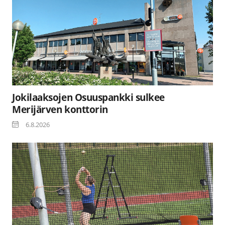
Jokilaaksojen Osuuspankki sulkee
Merijärven konttorin
6.8.2026