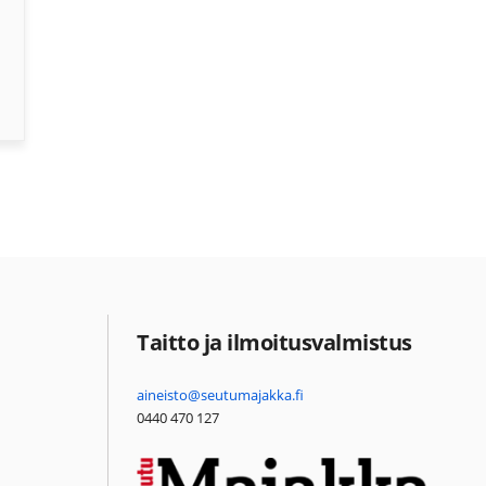
Taitto ja ilmoitusvalmistus
aineisto@seutumajakka.fi
0440 470 127