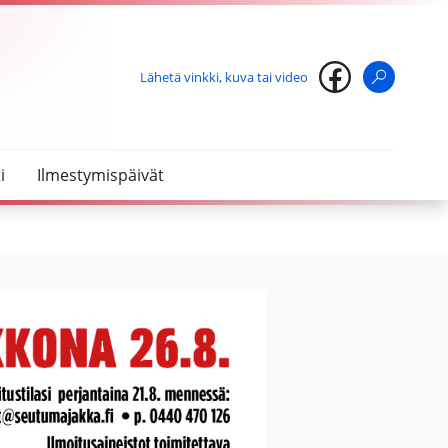
Lähetä vinkki, kuva tai video
Haku
i
Ilmestymispäivät