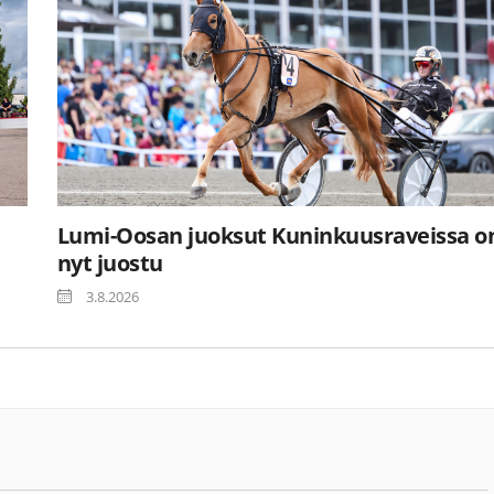
Lumi-Oosan juoksut Kuninkuusraveissa o
nyt juostu
3.8.2026