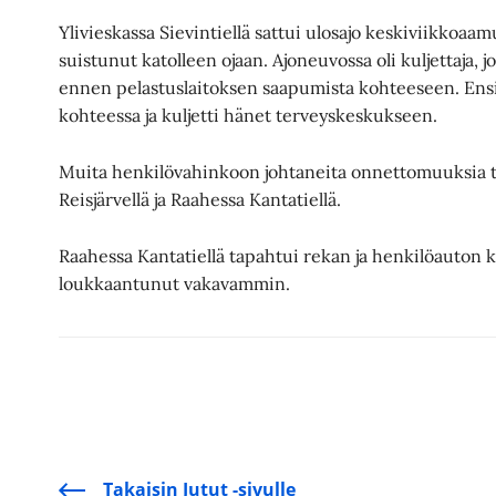
Ylivieskassa Sievintiellä sattui ulosajo keskiviikkoaa
suistunut katolleen ojaan. Ajoneuvossa oli kuljettaja, j
ennen pelastuslaitoksen saapumista kohteeseen. Ensih
kohteessa ja kuljetti hänet terveyskeskukseen.
Muita henkilövahinkoon johtaneita onnettomuuksia t
Reisjärvellä ja Raahessa Kantatiellä.
Raahessa Kantatiellä tapahtui rekan ja henkilöauton k
loukkaantunut vakavammin.
Takaisin Jutut -sivulle