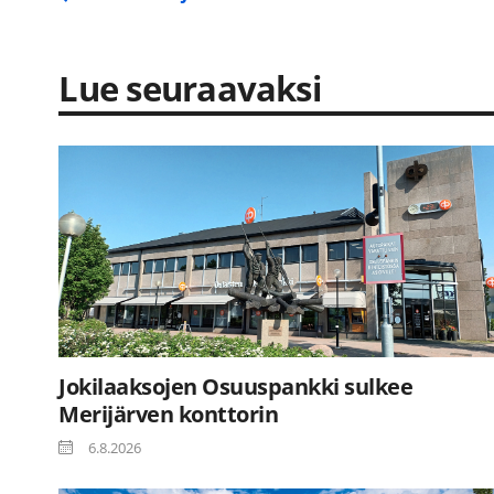
Lue seuraavaksi
Jokilaaksojen Osuuspankki sulkee
Merijärven konttorin
6.8.2026