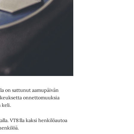
ella on sattunut aamupäivän
ikkeuksetta onnettomuuksia
 keli.
la. VT8:lla kaksi henkilöautoa
henkilöä.