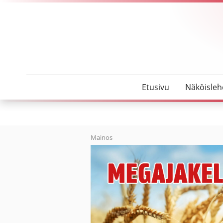
SeutuMajakka
Talvi yllätti autoilijat – Jokilaaksojen alueella to
Etusivu
Näköisleh
Mainos