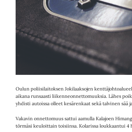
Oulun poliisilaitoksen Jokilaaksojen kenttäjohtoalue
aikana runsaasti liikenneonnettomuuksia. Lähes po
yhdisti autoissa olleet kesärenkaat sekä talvinen sää ja
Vakavin onnettomuus sattui aamulla Kalajoen Himangal
törmäsi keuloittain toisiinsa. Kolarissa loukkaantui 4 