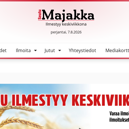
istakymmentä ulosajoa
SeutuMajakka
perjantai, 7.8.2026
det
Ilmoita
Jutut
Yhteystiedot
Mediakortt