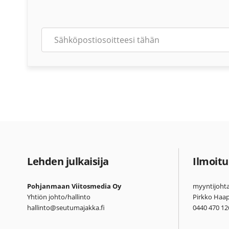
Lehden julkaisija
Ilmoitu
Pohjanmaan Viitosmedia Oy
myyntijohta
Yhtiön johto/hallinto
Pirkko Haa
hallinto@seutumajakka.fi
0440 470 12