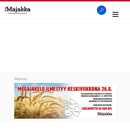
Avaa
navigaa
SeutuMajakka
Haku
Mainos