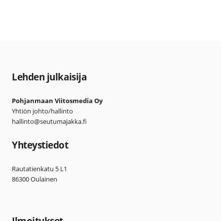
Lehden julkaisija
Pohjanmaan Viitosmedia Oy
Yhtiön johto/hallinto
hallinto@seutumajakka.fi
Yhteystiedot
Rautatienkatu 5 L1
86300 Oulainen
Ilmoitukset