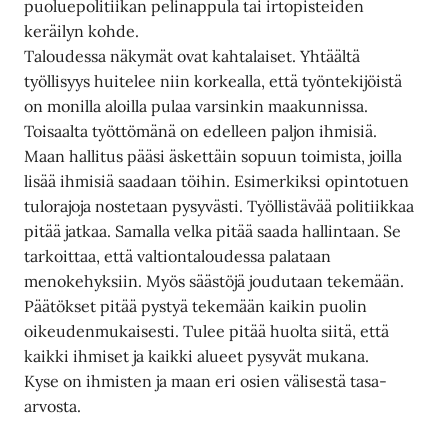
puoluepolitiikan pelinappula tai irtopisteiden
keräilyn kohde.
Taloudessa näkymät ovat kahtalaiset. Yhtäältä
työllisyys huitelee niin korkealla, että työntekijöistä
on monilla aloilla pulaa varsinkin maakunnissa.
Toisaalta työttömänä on edelleen paljon ihmisiä.
Maan hallitus pääsi äskettäin sopuun toimista, joilla
lisää ihmisiä saadaan töihin. Esimerkiksi opintotuen
tulorajoja nostetaan pysyvästi. Työllistävää politiikkaa
pitää jatkaa. Samalla velka pitää saada hallintaan. Se
tarkoittaa, että valtiontaloudessa palataan
menokehyksiin. Myös säästöjä joudutaan tekemään.
Päätökset pitää pystyä tekemään kaikin puolin
oikeudenmukaisesti. Tulee pitää huolta siitä, että
kaikki ihmiset ja kaikki alueet pysyvät mukana.
Kyse on ihmisten ja maan eri osien välisestä tasa-
arvosta.