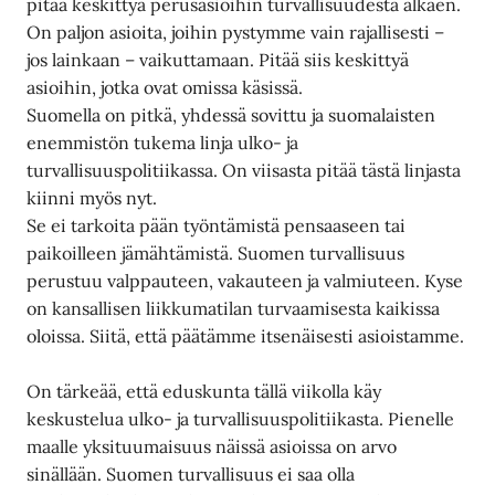
pitää keskittyä perusasioihin turvallisuudesta alkaen.
On paljon asioita, joihin pystymme vain rajallisesti –
jos lainkaan – vaikuttamaan. Pitää siis keskittyä
asioihin, jotka ovat omissa käsissä.
Suomella on pitkä, yhdessä sovittu ja suomalaisten
enemmistön tukema linja ulko- ja
turvallisuuspolitiikassa. On viisasta pitää tästä linjasta
kiinni myös nyt.
Se ei tarkoita pään työntämistä pensaaseen tai
paikoilleen jämähtämistä. Suomen turvallisuus
perustuu valppauteen, vakauteen ja valmiuteen. Kyse
on kansallisen liikkumatilan turvaamisesta kaikissa
oloissa. Siitä, että päätämme itsenäisesti asioistamme.
On tärkeää, että eduskunta tällä viikolla käy
keskustelua ulko- ja turvallisuuspolitiikasta. Pienelle
maalle yksituumaisuus näissä asioissa on arvo
sinällään. Suomen turvallisuus ei saa olla