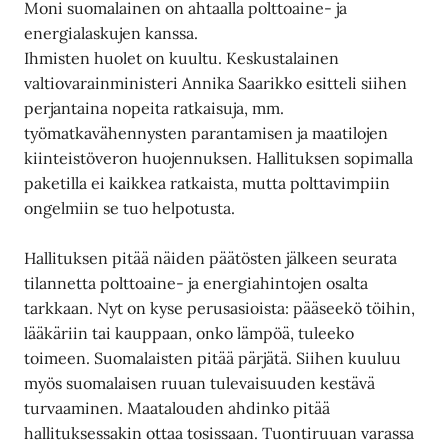
Moni suomalainen on ahtaalla polttoaine- ja
energialaskujen kanssa.
Ihmisten huolet on kuultu. Keskustalainen
valtiovarainministeri Annika Saarikko esitteli siihen
perjantaina nopeita ratkaisuja, mm.
työmatkavähennysten parantamisen ja maatilojen
kiinteistöveron huojennuksen. Hallituksen sopimalla
paketilla ei kaikkea ratkaista, mutta polttavimpiin
ongelmiin se tuo helpotusta.
Hallituksen pitää näiden päätösten jälkeen seurata
tilannetta polttoaine- ja energiahintojen osalta
tarkkaan. Nyt on kyse perusasioista: pääseekö töihin,
lääkäriin tai kauppaan, onko lämpöä, tuleeko
toimeen. Suomalaisten pitää pärjätä. Siihen kuuluu
myös suomalaisen ruuan tulevaisuuden kestävä
turvaaminen. Maatalouden ahdinko pitää
hallituksessakin ottaa tosissaan. Tuontiruuan varassa