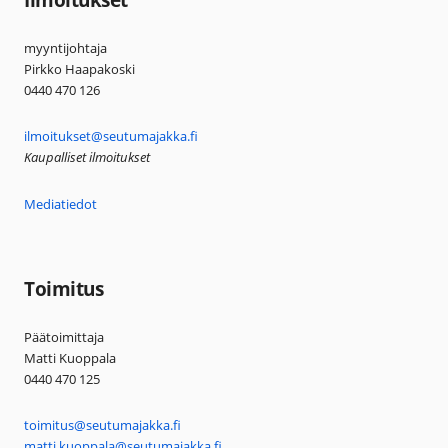
myyntijohtaja
Pirkko Haapakoski
0440 470 126
ilmoitukset@seutumajakka.fi
Kaupalliset ilmoitukset
Mediatiedot
Toimitus
Päätoimittaja
Matti Kuoppala
0440 470 125
toimitus@seutumajakka.fi
matti.kuoppala@seutumajakka.fi