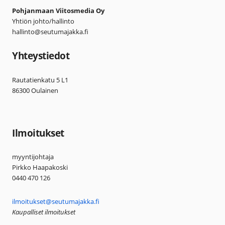
Pohjanmaan Viitosmedia Oy
Yhtiön johto/hallinto
hallinto@seutumajakka.fi
Yhteystiedot
Rautatienkatu 5 L1
86300 Oulainen
Ilmoitukset
myyntijohtaja
Pirkko Haapakoski
0440 470 126
ilmoitukset@seutumajakka.fi
Kaupalliset ilmoitukset