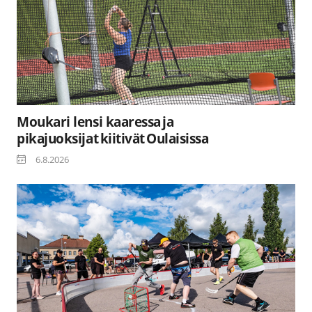
Moukari lensi kaaressa ja
pikajuoksijat kiitivät Oulaisissa
6.8.2026