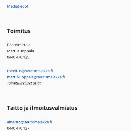
Mediatiedot
Toimitus
Päätoimittaja
Matti Kuoppala
0440 470 125
toimitus@seutumajakka.fi
matti.kuoppala@seutumajakka.fi
Toimitukselliset asiat
Taitto ja ilmoitusvalmistus
aineisto@seutumajakka.fi
0440 470 127