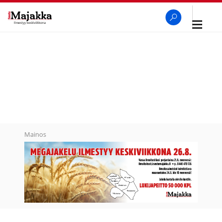
Avaa
navigaa
SeutuMajakka
Haku
Mainos