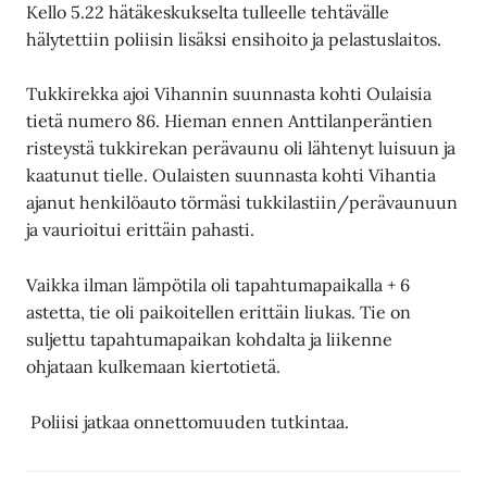
Kello 5.22 hätäkeskukselta tulleelle tehtävälle
hälytettiin poliisin lisäksi ensihoito ja pelastuslaitos.
Tukkirekka ajoi Vihannin suunnasta kohti Oulaisia
tietä numero 86. Hieman ennen Anttilanperäntien
risteystä tukkirekan perävaunu oli lähtenyt luisuun ja
kaatunut tielle. Oulaisten suunnasta kohti Vihantia
ajanut henkilöauto törmäsi tukkilastiin/perävaunuun
ja vaurioitui erittäin pahasti.
Vaikka ilman lämpötila oli tapahtumapaikalla + 6
astetta, tie oli paikoitellen erittäin liukas. Tie on
suljettu tapahtumapaikan kohdalta ja liikenne
ohjataan kulkemaan kiertotietä.
Poliisi jatkaa onnettomuuden tutkintaa.