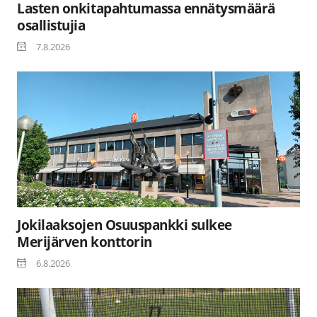
Lasten onkitapahtumassa ennätysmäärä
osallistujia
7.8.2026
Jokilaaksojen Osuuspankki sulkee
Merijärven konttorin
6.8.2026