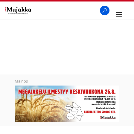
Avaa
navigaa
SeutuMajakka
Haku
Mainos