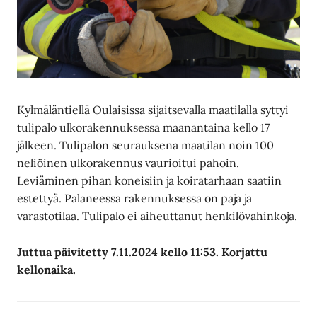
Kylmäläntiellä Oulaisissa sijaitsevalla maatilalla syttyi
tulipalo ulkorakennuksessa maanantaina kello 17
jälkeen. Tulipalon seurauksena maatilan noin 100
neliöinen ulkorakennus vaurioitui pahoin.
Leviäminen pihan koneisiin ja koiratarhaan saatiin
estettyä. Palaneessa rakennuksessa on paja ja
varastotilaa. Tulipalo ei aiheuttanut henkilövahinkoja.
Juttua päivitetty 7.11.2024 kello 11:53. Korjattu
kellonaika.