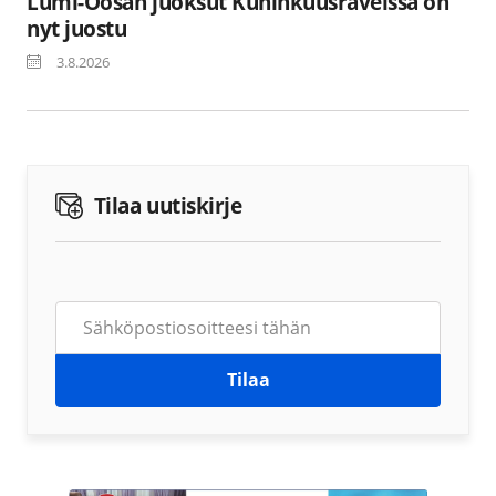
Lumi-Oosan juoksut Kuninkuusraveissa on
nyt juostu
3.8.2026
Tilaa uutiskirje
Tilaa