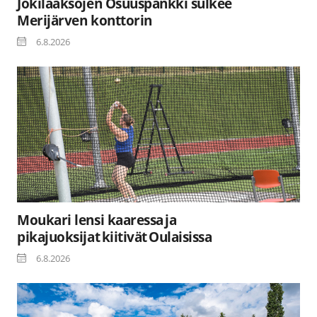
Jokilaaksojen Osuuspankki sulkee
Merijärven konttorin
6.8.2026
Moukari lensi kaaressa ja
pikajuoksijat kiitivät Oulaisissa
6.8.2026