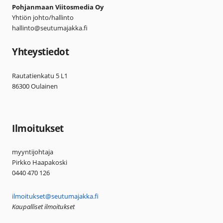
Pohjanmaan Viitosmedia Oy
Yhtiön johto/hallinto
hallinto@seutumajakka.fi
Yhteystiedot
Rautatienkatu 5 L1
86300 Oulainen
Ilmoitukset
myyntijohtaja
Pirkko Haapakoski
0440 470 126
ilmoitukset@seutumajakka.fi
Kaupalliset ilmoitukset