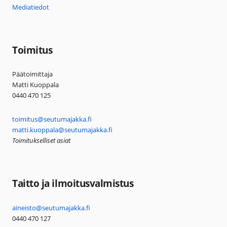
Mediatiedot
Toimitus
Päätoimittaja
Matti Kuoppala
0440 470 125
toimitus@seutumajakka.fi
matti.kuoppala@seutumajakka.fi
Toimitukselliset asiat
Taitto ja ilmoitusvalmistus
aineisto@seutumajakka.fi
0440 470 127