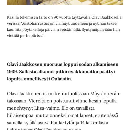
Käsillä tekemisen taito on 90 vuotta täyttävällä Olavi Jaakkosella
verissä. Veistoharrastus on virinnyt uudelleen ja nyt hän tekee
kauniita pöytäkelloja päivisin veistämällä. Syntymäpäiviään hän
viettää perhepiirissä.
Olavi Jaakkosen nuoruus loppui sodan alkamiseen
1939. Sallasta alkanut pitkä evakkomatka päättyi
lopulta onnellisesti Oulaisiin.
Olavi Jaakkonen istuu keinutuolissaan Mäyränperän
talossaan. Viereltä on poistunut viime kesän lopulla
menehtynyt Liisa-vaimo. Elo on tavallista
hiljaisempaa, mutta onneksi omat lapset, etutenässä
samalla kylällä asuva Paula-tytär ja 14 lastenlasta
ilahduttavat Olavi Jaakkosen arkea.