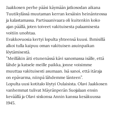
Jaakkosen perhe pääsi käymään jatkosodan aikana
Tuutikylässä muutaman kerran kesäisin heinänteossa
ja kalastamassa. Partisaanivaara oli kuitenkin koko
ajan päällä, joten toiveet vakituisesta palaamisesta
voitiin unohtaa.
Evakkovuosia kertyi lopulta yhteensä kuusi. Ihmisillä
alkoi tulla kaipuu oman vakituisen asuinpaikan
löytämisestä.
”Meilläkin äiti etunenässä kävi sanomassa isälle, että
lähde ja katsele meille paikka, jonne voisimme
muuttaa vakituisesti asumaan. Isä sanoi, että itäraja
on epävarma, niinpä lähdemme länteen”.
Lopulta uusi kotitalo löytyi Oulaisista. Olavi Jaakkosen
vanhemmat tulivat Mäyränperän Suojalaan ensin
keväällä ja Olavi siskonsa Annin kanssa kesäkuussa
1945.