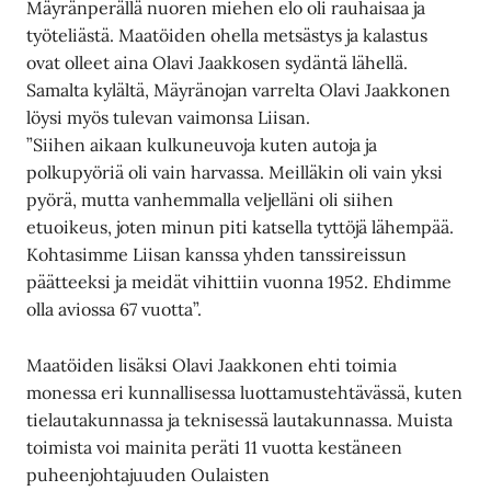
Mäyränperällä nuoren miehen elo oli rauhaisaa ja
työteliästä. Maatöiden ohella metsästys ja kalastus
ovat olleet aina Olavi Jaakkosen sydäntä lähellä.
Samalta kylältä, Mäyränojan varrelta Olavi Jaakkonen
löysi myös tulevan vaimonsa Liisan.
”Siihen aikaan kulkuneuvoja kuten autoja ja
polkupyöriä oli vain harvassa. Meilläkin oli vain yksi
pyörä, mutta vanhemmalla veljelläni oli siihen
etuoikeus, joten minun piti katsella tyttöjä lähempää.
Kohtasimme Liisan kanssa yhden tanssireissun
päätteeksi ja meidät vihittiin vuonna 1952. Ehdimme
olla aviossa 67 vuotta”.
Maatöiden lisäksi Olavi Jaakkonen ehti toimia
monessa eri kunnallisessa luottamustehtävässä, kuten
tielautakunnassa ja teknisessä lautakunnassa. Muista
toimista voi mainita peräti 11 vuotta kestäneen
puheenjohtajuuden Oulaisten