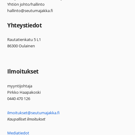
Yhtiön johto/hallinto
hallinto@seutumajakka.fi
Yhteystiedot
Rautatienkatu 5 L1
86300 Oulainen
Ilmoitukset
myyntijohtaja
Pirkko Haapakoski
0440 470 126
ilmoitukset@seutumajakka.fi
Kaupalliset ilmoitukset
Mediatiedot