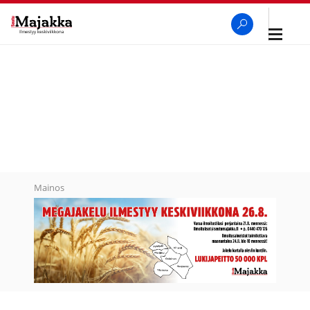
Avaa
navigaa
SeutuMajakka
Haku
Mainos