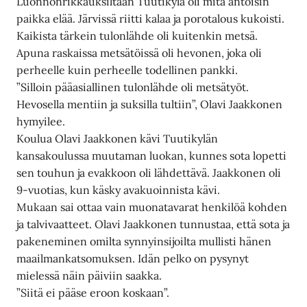
Luonnonrikkauksiltaan Tuutikylä oli mitä antoisin
paikka elää. Järvissä riitti kalaa ja porotalous kukoisti.
Kaikista tärkein tulonlähde oli kuitenkin metsä.
Apuna raskaissa metsätöissä oli hevonen, joka oli
perheelle kuin perheelle todellinen pankki.
”Silloin pääasiallinen tulonlähde oli metsätyöt.
Hevosella mentiin ja suksilla tultiin”, Olavi Jaakkonen
hymyilee.
Koulua Olavi Jaakkonen kävi Tuutikylän
kansakoulussa muutaman luokan, kunnes sota lopetti
sen touhun ja evakkoon oli lähdettävä. Jaakkonen oli
9-vuotias, kun käsky avakuoinnista kävi.
Mukaan sai ottaa vain muonatavarat henkilöä kohden
ja talvivaatteet. Olavi Jaakkonen tunnustaa, että sota ja
pakeneminen omilta synnyinsijoilta mullisti hänen
maailmankatsomuksen. Idän pelko on pysynyt
mielessä näin päiviin saakka.
”Siitä ei pääse eroon koskaan”.