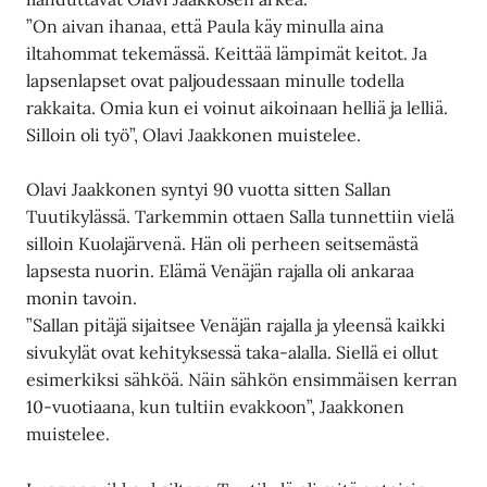
”On aivan ihanaa, että Paula käy minulla aina
iltahommat tekemässä. Keittää lämpimät keitot. Ja
lapsenlapset ovat paljoudessaan minulle todella
rakkaita. Omia kun ei voinut aikoinaan helliä ja lelliä.
Silloin oli työ”, Olavi Jaakkonen muistelee.
Olavi Jaakkonen syntyi 90 vuotta sitten Sallan
Tuutikylässä. Tarkemmin ottaen Salla tunnettiin vielä
silloin Kuolajärvenä. Hän oli perheen seitsemästä
lapsesta nuorin. Elämä Venäjän rajalla oli ankaraa
monin tavoin.
”Sallan pitäjä sijaitsee Venäjän rajalla ja yleensä kaikki
sivukylät ovat kehityksessä taka-alalla. Siellä ei ollut
esimerkiksi sähköä. Näin sähkön ensimmäisen kerran
10-vuotiaana, kun tultiin evakkoon”, Jaakkonen
muistelee.