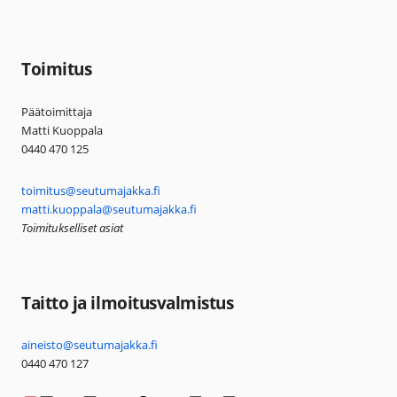
Toimitus
Päätoimittaja
Matti Kuoppala
0440 470 125
toimitus@seutumajakka.fi
matti.kuoppala@seutumajakka.fi
Toimitukselliset asiat
Taitto ja ilmoitusvalmistus
aineisto@seutumajakka.fi
0440 470 127