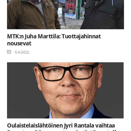
MTK:n Juha Marttila: Tuottajahinnat
nousevat
6.4.2022
Oulaistelaislähtöinen Jyri Rantala vaihtaa