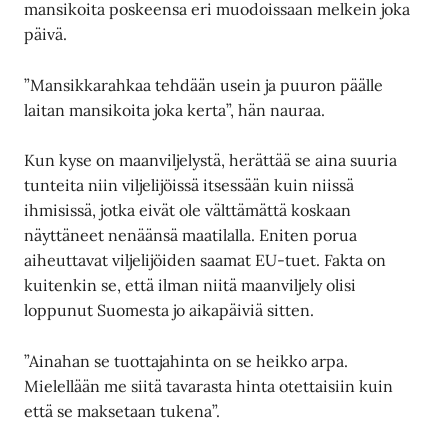
mansikoita poskeensa eri muodoissaan melkein joka
päivä.
”Mansikkarahkaa tehdään usein ja puuron päälle
laitan mansikoita joka kerta”, hän nauraa.
Kun kyse on maanviljelystä, herättää se aina suuria
tunteita niin viljelijöissä itsessään kuin niissä
ihmisissä, jotka eivät ole välttämättä koskaan
näyttäneet nenäänsä maatilalla. Eniten porua
aiheuttavat viljelijöiden saamat EU-tuet. Fakta on
kuitenkin se, että ilman niitä maanviljely olisi
loppunut Suomesta jo aikapäiviä sitten.
”Ainahan se tuottajahinta on se heikko arpa.
Mielellään me siitä tavarasta hinta otettaisiin kuin
että se maksetaan tukena”.