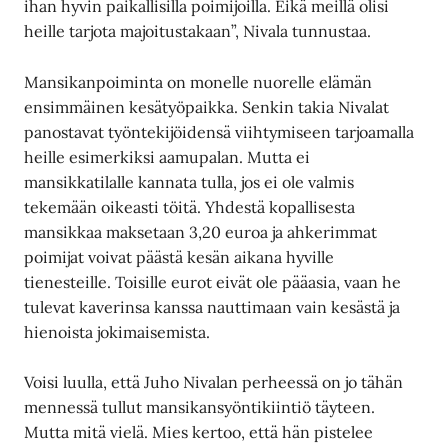
ihan hyvin paikallisilla poimijoilla. Eikä meillä olisi
heille tarjota majoitustakaan”, Nivala tunnustaa.
Mansikanpoiminta on monelle nuorelle elämän
ensimmäinen kesätyöpaikka. Senkin takia Nivalat
panostavat työntekijöidensä viihtymiseen tarjoamalla
heille esimerkiksi aamupalan. Mutta ei
mansikkatilalle kannata tulla, jos ei ole valmis
tekemään oikeasti töitä. Yhdestä kopallisesta
mansikkaa maksetaan 3,20 euroa ja ahkerimmat
poimijat voivat päästä kesän aikana hyville
tienesteille. Toisille eurot eivät ole pääasia, vaan he
tulevat kaverinsa kanssa nauttimaan vain kesästä ja
hienoista jokimaisemista.
Voisi luulla, että Juho Nivalan perheessä on jo tähän
mennessä tullut mansikansyöntikiintiö täyteen.
Mutta mitä vielä. Mies kertoo, että hän pistelee