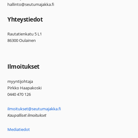
hallinto@seutumajakka.fi
Yhteystiedot
Rautatienkatu 5 L1
86300 Oulainen
Ilmoitukset
myyntijohtaja
Pirkko Haapakoski
0440 470 126
ilmoitukset@seutumajakka.fi
Kaupalliset ilmoitukset
Mediatiedot