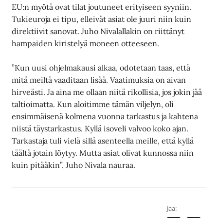
EU:n myötä ovat tilat joutuneet erityiseen syyniin.
Tukieuroja ei tipu, elleivät asiat ole juuri niin kuin
direktiivit sanovat. Juho Nivalallakin on riittänyt
hampaiden kiristelyä moneen otteeseen.
”Kun uusi ohjelmakausi alkaa, odotetaan taas, että
mitä meiltä vaaditaan lisää. Vaatimuksia on aivan
hirveästi. Ja aina me ollaan niitä rikollisia, jos jokin jää
taltioimatta. Kun aloitimme tämän viljelyn, oli
ensimmäisenä kolmena vuonna tarkastus ja kahtena
niistä täystarkastus. Kyllä isoveli valvoo koko ajan.
Tarkastaja tuli vielä sillä asenteella meille, että kyllä
täältä jotain löytyy. Mutta asiat olivat kunnossa niin
kuin pitääkin”, Juho Nivala nauraa.
Jaa: