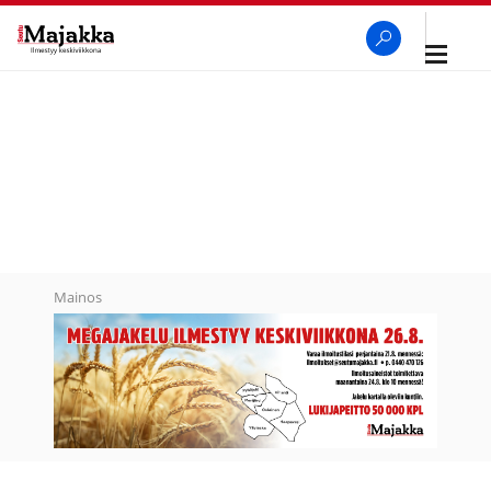
Avaa
navigaa
SeutuMajakka
Haku
Mainos