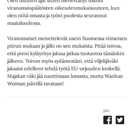
Olen muuten ajat sitten menettänyt uskoni
viranomaispäätösten oikeudenmukaisuuteen, kun
olen niitä omasta ja työni puolesta seurannut
maataloudessa.
Viranomaiset menettelevät usein Suomessa viimeisen
piirun mukaan ja jälki on sen mukaista. Pitää toivoa,
että pieni kyläyritys jaksaa jatkaa tuotantoa tämänkin
jälkeen. Toivon myös sydämestäni, että viljelijäväki
jaksaisi edelleen tehdä työtä EU-orjuuden keskellä.
Majakan väki jää nauttimaan lomasta, mutta Wanhan
Woiman päivillä tavataan!
Jaa: