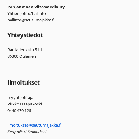
Pohjanmaan Viitosmedia Oy
Yhtiön johto/hallinto
hallinto@seutumajakka.fi
Yhteystiedot
Rautatienkatu 5 L1
86300 Oulainen
Ilmoitukset
myyntijohtaja
Pirkko Haapakoski
0440 470 126
ilmoitukset@seutumajakka.fi
Kaupalliset ilmoitukset