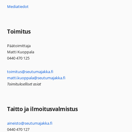
Mediatiedot
Toimitus
Päätoimittaja
Matti Kuoppala
0440 470 125
toimitus@seutumajakka.fi
matti.kuoppala@seutumajakka.fi
Toimitukselliset asiat
Taitto ja ilmoitusvalmistus
aineisto@seutumajakka.fi
0440 470 127