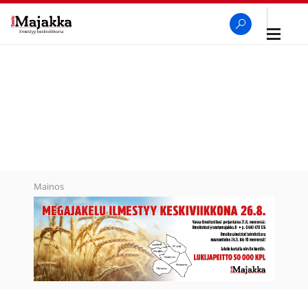
Avaa
navigaa
SeutuMajakka
Haku
Mainos