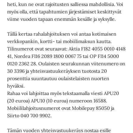
heti, kun ne ovat rajoitusten salliessa mahdollisia. Voi
myös olla, että tapahtumien järjestämiset keskittyvät
viime vuoden tapaan enemmän kesälle ja syksylle.
Tällä kertaa rahalahjoituksen voi antaa kotimaisen
verkkopankin, kortti- tai mobiilimaksun kautta.
Tilinumerot ovat seuraavat: Aktia FI82 4055 0010 4148
41, Nordea FI16 2089 1800 0067 75 tai OP FI14 5000
0120 2362 28. Oulaisten seurakunnan viitenumero on
30 3396 ja yhteisvastuukeräyksen tuotosta 20
prosenttia suuntautuu oulaistelaisten nuorten
hyväksi.
Rahaa voi lahjoittaa myös tekstaamalla viesti APU20
(20 euroa) APU10 (10 euroa) numeroon 16588.
Mobiililahjoitusnumerot ovat Mobilepay 85050 ja
Siirto 040 700 9902.
Tämän vuoden yhteisvastuukeräys nostaa esille