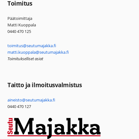
Toimitus
Päätoimittaja
Matti Kuoppala
0440 470 125
toimitus@seutumajakka.fi
matti.kuoppala@seutumajakka.fi
Toimitukselliset asiat
Taitto ja ilmoitusvalmistus
aineisto@seutumajakka.fi
0440 470 127