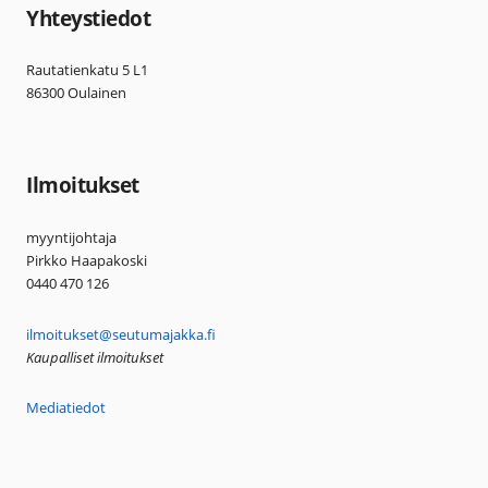
Yhteystiedot
Rautatienkatu 5 L1
86300 Oulainen
Ilmoitukset
myyntijohtaja
Pirkko Haapakoski
0440 470 126
ilmoitukset@seutumajakka.fi
Kaupalliset ilmoitukset
Mediatiedot