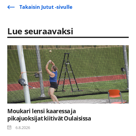
Takaisin Jutut -sivulle
Lue seuraavaksi
Moukari lensi kaaressa ja
pikajuoksijat kiitivät Oulaisissa
6.8.2026