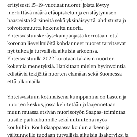
erityisesti 15-19-vuotiaat nuoret, joista löytyy
merkittävä määrä etäopiskelun ja eristäytymisen
haasteista kärsineitä sekä yksinäisyyttä, ahdistusta ja
toivottomuutta kokeneita nuoria.
Yhteisvastuuskeräys-kampanjasta kerrotaan, että
koronan lieveilmiöitä kohdanneet nuoret tarvitsevat
nyt tukea ja turvallisia aikuisia arkeensa.
Yhteisvastuulla 2022 kurotaan takaisin nuorten
kokemia menetyksiä. Hankitaan mielen hyvinvointia
edistäviä tekijöitä nuorten elämään sekä Suomessa
että ulkomailla.
Yhteisvastuun kotimaisena kumppanina on Lasten ja
nuorten keskus, jossa kehitetään ja laajennetaan
muun muassa etsivän nuorisotyön Saapas-toimintaa
uusille paikkakunnille sekä uutuutena myös
kouluihin. KouluSaappaassa koulun arkeen ja
välitunneille tuodaan turvallisia aikuisia lisäkorviksi ja