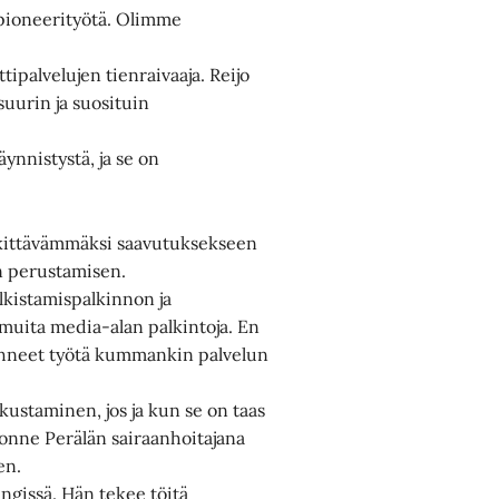
 pioneerityötä. Olimme
ttipalvelujen tienraivaaja. Reijo
uurin ja suosituin
ynnistystä, ja se on
rkittävämmäksi saavutuksekseen
on perustamisen.
lkistamispalkinnon ja
muita media-alan palkintoja. En
tehneet työtä kummankin palvelun
ustaminen, jos ja kun se on taas
 jonne Perälän sairaanhoitajana
en.
gissä. Hän tekee töitä