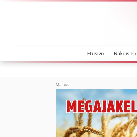
SeutuMajakka
Ylen Elävän arkiston isä nauttii kiireettömistä eläk
Etusivu
Näköisleh
Mainos