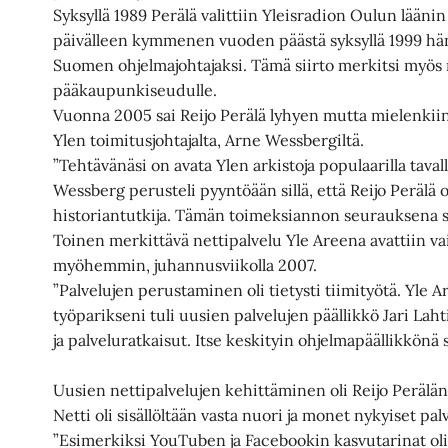
Syksyllä 1989 Perälä valittiin Yleisradion Oulun lääni
päivälleen kymmenen vuoden päästä syksyllä 1999 hä
Suomen ohjelmajohtajaksi. Tämä siirto merkitsi myös 
pääkaupunkiseudulle.
Vuonna 2005 sai Reijo Perälä lyhyen mutta mielenkiin
Ylen toimitusjohtajalta, Arne Wessbergiltä.
”Tehtävänäsi on avata Ylen arkistoja populaarilla taval
Wessberg perusteli pyyntöään sillä, että Reijo Perälä ol
historiantutkija. Tämän toimeksiannon seurauksena sy
Toinen merkittävä nettipalvelu Yle Areena avattiin 
myöhemmin, juhannusviikolla 2007.
”Palvelujen perustaminen oli tietysti tiimityötä. Yle
työparikseni tuli uusien palvelujen päällikkö Jari Laht
ja palveluratkaisut. Itse keskityin ohjelmapäällikkönä s
Uusien nettipalvelujen kehittäminen oli Reijo Perälä
Netti oli sisällöltään vasta nuori ja monet nykyiset pal
”Esimerkiksi YouTuben ja Facebookin kasvutarinat oliva