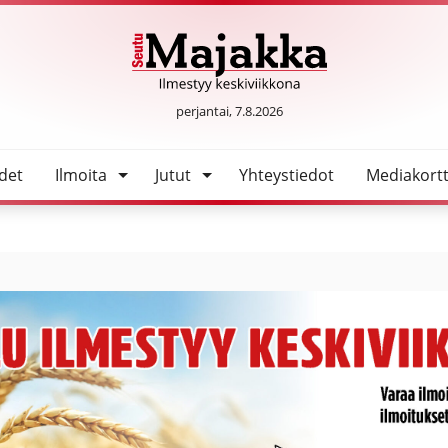
epäivistä
SeutuMajakka
perjantai, 7.8.2026
det
Ilmoita
Jutut
Yhteystiedot
Mediakortt