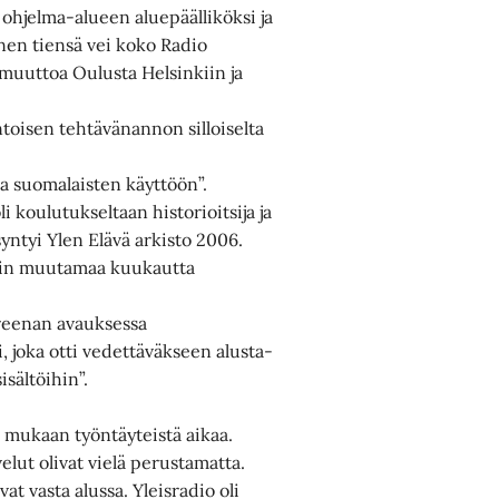
n ohjelma-alueen aluepäälliköksi ja
nen tiensä vei koko Radio
muuttoa Oulusta Helsinkiin ja
toisen tehtävänannon silloiselta
la suomalaisten käyttöön”.
i koulutukseltaan historioitsija ja
ntyi Ylen Elävä arkisto 2006.
vain muutamaa kuukautta
 Areenan avauksessa
i, joka otti vedettäväkseen alusta-
isältöihin”.
n mukaan työntäyteistä aikaa.
velut olivat vielä perustamatta.
t vasta alussa. Yleisradio oli