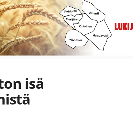
ton isä
mistä