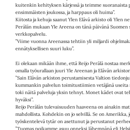
kuitenkin kehityksen kärjessä ja teimme suoranaista
ensimmäisten joukossa, ja harppaus oli huima”.
Kiitosta ja kehuja saanut Ylen Elävä arkisto oli Ylen ne
Perälän mukaan Yle Areena on tänä päivänä Suomen s
verkkopalvelu.
”Viime vuonna Areenassa tehtiin yli miljardi ohjelmakä
ennätyksellisen suuri luku”.
Ei olekaan mikään ihme, että Reijo Perälä nostaa me
omalla työurallaan juuri Yle Areenan ja Elävän arkist
”Sain Elävän arkiston perustamisesta Valtion tiedonju
kummankin palvelun toimitustiimien vetäjänä useita 
toki näitä palveluja yksin tehnyt. Monet kädet ovat 
hyväksi”.
Reijo Perälän tulevaisuuden haaveena on ainakin matk
mahdollista. Kohdekin on jo selvillä. Se on Amerikka,
työskentelevä tytär on asettunut ja perustanut perhe
”Tuomas poikamme asuu onneksi lähempänä eli Helsin