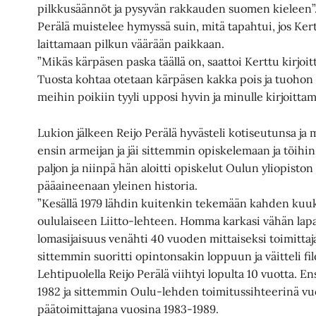
pilkkusäännöt ja pysyvän rakkauden suomen kieleen”
Perälä muistelee hymyssä suin, mitä tapahtui, jos Ker
laittamaan pilkun väärään paikkaan.
”Mikäs kärpäsen paska täällä on, saattoi Kerttu kirjoi
Tuosta kohtaa otetaan kärpäsen kakka pois ja tuohon 
meihin poikiin tyyli upposi hyvin ja minulle kirjoittam
Lukion jälkeen Reijo Perälä hyvästeli kotiseutunsa ja 
ensin armeijan ja jäi sittemmin opiskelemaan ja töihin
paljon ja niinpä hän aloitti opiskelut Oulun yliopiston 
pääaineenaan yleinen historia.
”Kesällä 1979 lähdin kuitenkin tekemään kahden kuu
oululaiseen Liitto-lehteen. Homma karkasi vähän la
lomasijaisuus venähti 40 vuoden mittaiseksi toimittaja
sittemmin suoritti opintonsakin loppuun ja väitteli fil
Lehtipuolella Reijo Perälä viihtyi lopulta 10 vuotta. E
1982 ja sittemmin Oulu-lehden toimitussihteerinä vu
päätoimittajana vuosina 1983-1989.