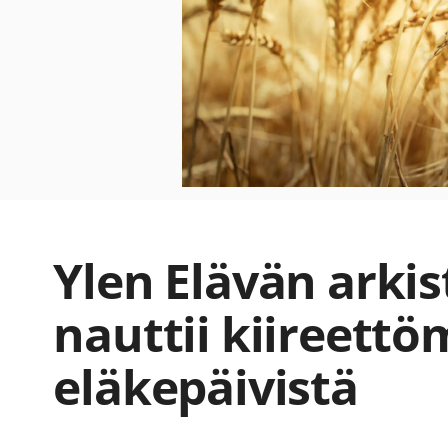
Ylen Elävän arkis
nauttii kiireettö
eläkepäivistä