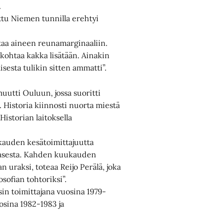
.
ttu Niemen tunnilla erehtyi
ttaa aineen reunamarginaaliin.
kohtaa kakka lisätään. Ainakin
isesta tulikin sitten ammatti”.
muutti Ouluun, jossa suoritti
. Historia kiinnosti nuorta miestä
Historian laitoksella
kauden kesätoimittajuutta
pasesta. Kahden kuukauden
n uraksi, toteaa Reijo Perälä, joka
osofian tohtoriksi”.
nsin toimittajana vuosina 1979-
osina 1982-1983 ja