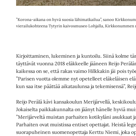
”Korona-aikana on hyvä suosia lähimatkailua”, sanoo Kirkkonumm
vierailukohteena Tytyrin kaivosmuseo Lohjalla, Kirkkonummen
Kirjoittaminen, lukeminen ja kuntoilu. Siinä kolme tär
täyttävät vuonna 2018 eläkkeelle jääneen Reijo Perälän 
kaikessa on se, että rakas vaimo Hilkkakin jäi pois ty
”Parisen vuotta olemme nyt opetelleet eläkeläisen el
kun saa itse päättää aikataulunsa ja tekemisensä”, Reij
Reijo Perälä kävi kansakoulun Merijärvellä, keskikoulu
Jokaiselta paikkakunnalta on jäänyt hänelle hyviä mui
”Merijärveltä muistan parhaiten kotikyläni asukkaat
Parhaiten ovat muistissa entiset opettajat. Heistä lege
suorapuheinen suomenopettaja Kerttu Niemi, joka opet