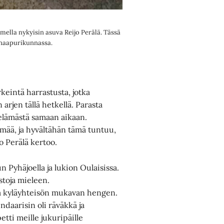
ella nykyisin asuva Reijo Perälä. Tässä
 naapurikunnassa.
keintä harrastusta, jotka
arjen tällä hetkellä. Parasta
öelämästä samaan aikaan.
ämää, ja hyvältähän tämä tuntuu,
o Perälä kertoo.
n Pyhäjoella ja lukion Oulaisissa.
stoja mieleen.
 ja kyläyhteisön mukavan hengen.
ndaarisin oli räväkkä ja
ti meille jukuripäille