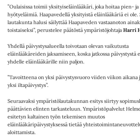
”Oulaisissa toimii yksityiseläinlääkäri, joka hoitaa pien- ja
hyötyeläimiä. Haapavedellä yksityistä eläinlääkäriä ei ole.
lautakunta halusi säilyttää Haapaveden vastaanoton ainak
toistaiseksi”, perustelee päätöstä ympäristöjohtaja
Harri 
Yhdellä päivystysalueella toivotaan olevan vaikutusta
eläinlääkäreiden jaksamiseen, koska jatkossa päivystystä e
yhdelle eläinlääkärille niin paljon.
”Tavoitteena on yksi päivystysvuoro viiden viikon aikana ja
yksi iltapäivystys”.
Seuraavaksi ympäristölautakunnan esitys siirtyy sopimu
päättävien elinten tarkasteluun. Ympäristöpalvelut Helm
esitetyn kaltainen työn tekemisen muutos
eläinlääkäripäivystyksessä tietää yhteistoimintaneuvotte
aloittamista.