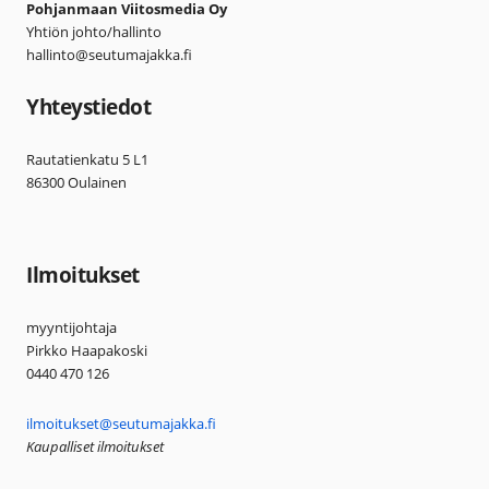
Pohjanmaan Viitosmedia Oy
Yhtiön johto/hallinto
hallinto@seutumajakka.fi
Yhteystiedot
Rautatienkatu 5 L1
86300 Oulainen
Ilmoitukset
myyntijohtaja
Pirkko Haapakoski
0440 470 126
ilmoitukset@seutumajakka.fi
Kaupalliset ilmoitukset