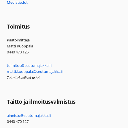
Mediatiedot
Toimitus
Päätoimittaja
Matti Kuoppala
0440 470 125
toimitus@seutumajakka.fi
matti.kuoppala@seutumajakka.fi
Toimitukselliset asiat
Taitto ja ilmoitusvalmistus
aineisto@seutumajakka.fi
0440 470 127