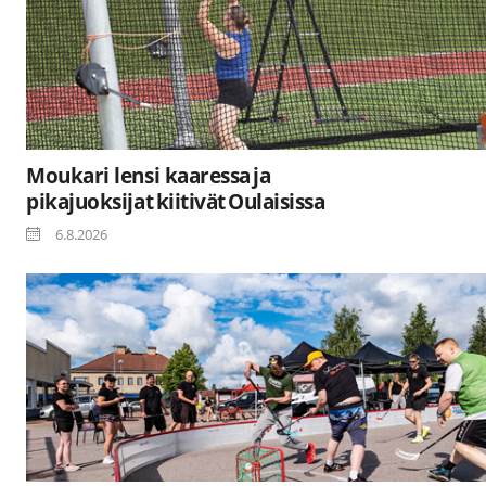
Moukari lensi kaaressa ja
pikajuoksijat kiitivät Oulaisissa
6.8.2026