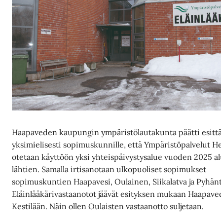
Haapaveden kaupungin ympäristölautakunta päätti esitt
yksimielisesti sopimuskunnille, että Ympäristöpalvelut H
otetaan käyttöön yksi yhteispäivystysalue vuoden 2025 al
lähtien. Samalla irtisanotaan ulkopuoliset sopimukset
sopimuskuntien Haapavesi, Oulainen, Siikalatva ja Pyhäntä
Eläinlääkärivastaanotot jäävät esityksen mukaan Haapaved
Kestilään. Näin ollen Oulaisten vastaanotto suljetaan.