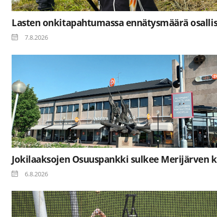
Lasten onkitapahtumassa ennätysmäärä osallis
7.8.2026
Jokilaaksojen Osuuspankki sulkee Merijärven k
6.8.2026