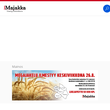
SeutuMajakka
Hak
Mainos