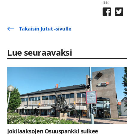
Jaa:
Takaisin Jutut -sivulle
Lue seuraavaksi
Jokilaaksojen Osuuspankki sulkee