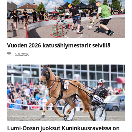
Vuoden 2026 katusählymestarit selvillä
5.8.2026
Lumi-Oosan juoksut Kuninkuusraveissa on