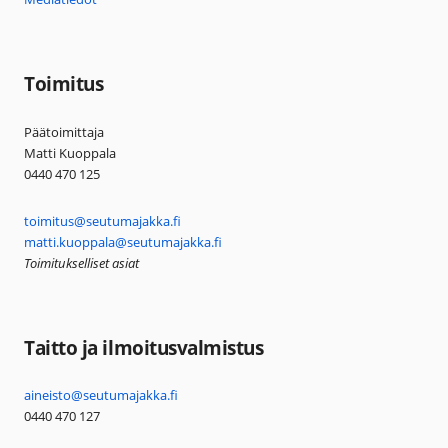
Toimitus
Päätoimittaja
Matti Kuoppala
0440 470 125
toimitus@seutumajakka.fi
matti.kuoppala@seutumajakka.fi
Toimitukselliset asiat
Taitto ja ilmoitusvalmistus
aineisto@seutumajakka.fi
0440 470 127