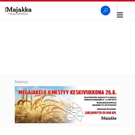
Avaa
navigaa
SeutuMajakka
Haku
Mainos