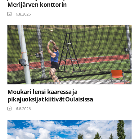
Merijärven konttorin
6.8.2026
Moukari lensi kaaressa ja
pikajuoksijat kiitivät Oulaisissa
6.8.2026