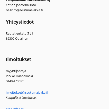
Yhtiön johto/hallinto
hallinto@seutumajakka.fi
Yhteystiedot
Rautatienkatu 5 L1
86300 Oulainen
Ilmoitukset
myyntijohtaja
Pirkko Haapakoski
0440 470 126
ilmoitukset@seutumajakka.fi
Kaupalliset ilmoitukset
Mediatiedot