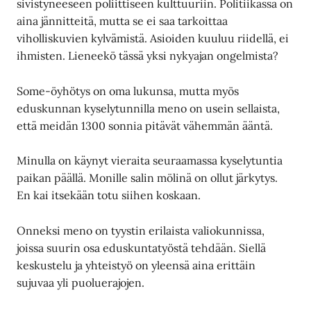
sivistyneeseen poliittiseen kulttuuriin. Politiikassa on
aina jännitteitä, mutta se ei saa tarkoittaa
viholliskuvien kylvämistä. Asioiden kuuluu riidellä, ei
ihmisten. Lieneekö tässä yksi nykyajan ongelmista?
Some-öyhötys on oma lukunsa, mutta myös
eduskunnan kyselytunnilla meno on usein sellaista,
että meidän 1300 sonnia pitävät vähemmän ääntä.
Minulla on käynyt vieraita seuraamassa kyselytuntia
paikan päällä. Monille salin mölinä on ollut järkytys.
En kai itsekään totu siihen koskaan.
Onneksi meno on tyystin erilaista valiokunnissa,
joissa suurin osa eduskuntatyöstä tehdään. Siellä
keskustelu ja yhteistyö on yleensä aina erittäin
sujuvaa yli puoluerajojen.