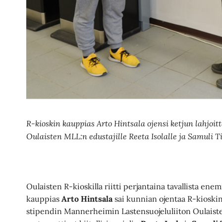
R-kioskin kauppias Arto Hintsala ojensi ketjun lahjoi
Oulaisten MLL:n edustajille Reeta Isolalle ja Samuli Ti
Oulaisten R-kioskilla riitti perjantaina tavallista en
kauppias
Arto Hintsala
sai kunnian ojentaa R-kioski
stipendin Mannerheimin Lastensuojeluliiton Oulaiste