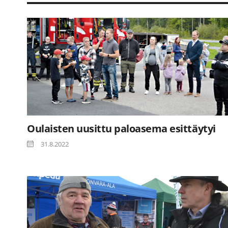
Oulaisten uusittu paloasema esittäytyi
31.8.2022