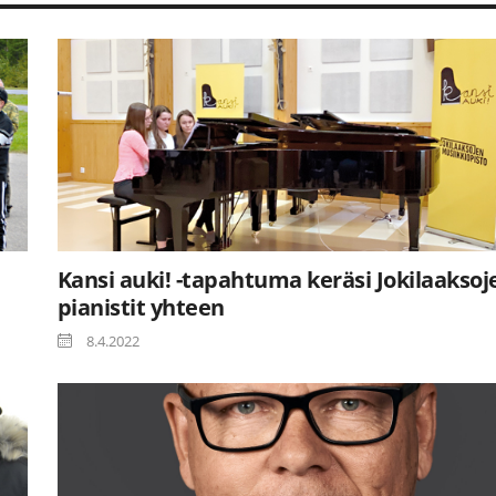
Kansi auki! -tapahtuma keräsi Jokilaaksoj
pianistit yhteen
8.4.2022