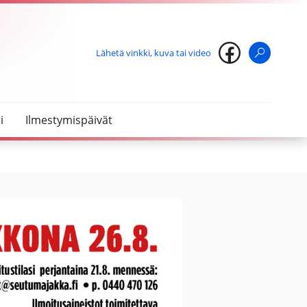
Lähetä vinkki, kuva tai video
Haku
i
Ilmestymispäivät