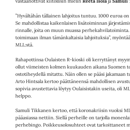
vastaanottivat kiitollisin mielin
Reeta Isola
ja
Samuli 
”Hyvältähän tällainen lahjoitus tuntuu. 1000 euroa on 
Se mahdollistaa kaikenlaisen lisätoiminnan järjestä
rinnalle, joita on muun muassa perhekahvilatoiminta.
toimimaan ilman tämänkaltaisia lahjoituksia”, myönt
MLL:stä.
Rahapottinsa Oulaisten R-kioski oli kerryttänyt myymi
ollut viimeisten kolmen kuukauden aikana Suomen to
ostotiheydellä mitattu. Näin ollen se pääsi jakamaan 
Arto Hintsala kertoo päättäneensä mahdollisen avustu
sopivia avustettavia löytyy Oulaisistakin useita, oli ML
helppo.
Samuli Tikkanen kertoo, että koronakriisin vuoksi ML
pääasiassa nettiin. Siellä perheille on tarjolla monenla
perhebingo. Poikkeusolosuhteet ovat tarkoittaneet m