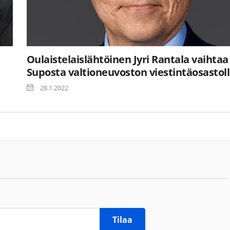
Oulaistelaislähtöinen Jyri Rantala vaihtaa
Suposta valtioneuvoston viestintäosastol
28.1.2022
Tilaa