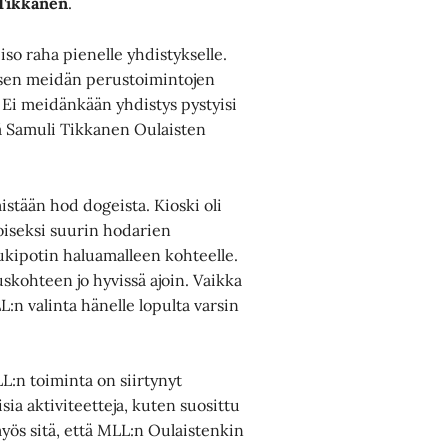
Tikkanen
.
iso raha pienelle yhdistykselle.
misen meidän perustoimintojen
 Ei meidänkään yhdistys pystyisi
ää Samuli Tikkanen Oulaisten
stään hod dogeista. Kioski oli
iseksi suurin hodarien
tukipotin haluamalleen kohteelle.
skohteen jo hyvissä ajoin. Vaikka
L:n valinta hänelle lopulta varsin
L:n toiminta on siirtynyt
isia aktiviteetteja, kuten suosittu
yös sitä, että MLL:n Oulaistenkin