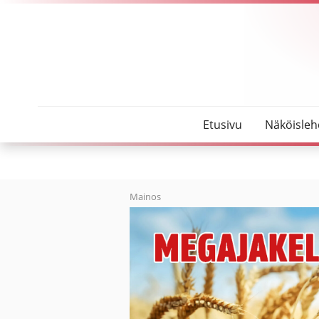
SeutuMajakka
Ärrältä 1000 euroa Oulaisten MLL:lle
Etusivu
Näköisleh
Mainos