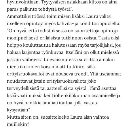
hyvinvointiaan. Tyytyväisen asiakkaan kiitos on aina
paras palkinto tehdystä työstä”.
Ammattikeittiössä toimimisen lisäksi Laura valitsi
itselleen opintoja myös kahvila- ja konditoriapuolelta.
”On hyvä, että todistuksessa on suoritettuja opintoja
monipuolisesti erilaisista tutkinnon osista. Tästä olisi
helppo kouluttautua halutessaan myös tarjoilijaksi, jos
haluaa laajentaa työnkuvaa. Itselläni on ollut mielessä
jossain vaiheessa tulevaisuudessa suorittaa ainakin
dieettikokin erikoisammattitutkinto, sillä
erityisruokavaliot ovat nouseva trendi. Yhä useammat
noudattavat jotain erityisruokavaliota joko
terveydellisistä tai aatteellisista syistä. Tämä asettaa
lisää vaatimuksia keittiöhenkilökunnan osaamiselle ja
on hyvä hankkia ammattitaitoa, jolla vastata
kysyntään”.
Mutta siten on, suositteleeko Laura alan vaihtoa
muillekin?