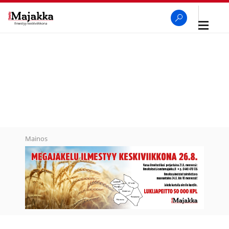
Avaa
navigaa
SeutuMajakka
Haku
Mainos