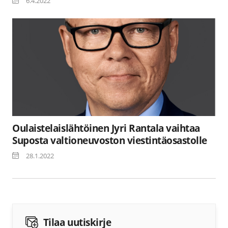
6.4.2022
Oulaistelaislähtöinen Jyri Rantala vaihtaa
Suposta valtioneuvoston viestintäosastolle
28.1.2022
Tilaa uutiskirje