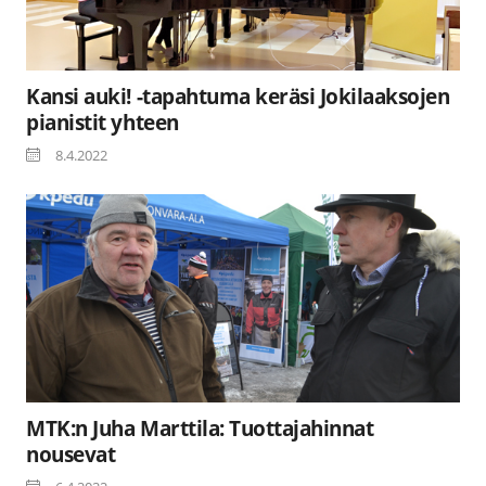
Kansi auki! -tapahtuma keräsi Jokilaaksojen
pianistit yhteen
8.4.2022
MTK:n Juha Marttila: Tuottajahinnat
nousevat