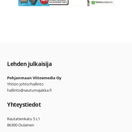
Lehden julkaisija
Pohjanmaan Viitosmedia Oy
Yhtiön johto/hallinto
hallinto@seutumajakka.fi
Yhteystiedot
Rautatienkatu 5 L1
86300 Oulainen