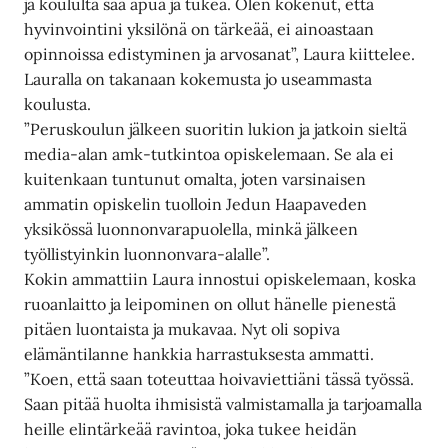
ja koululta saa apua ja tukea. Olen kokenut, että
hyvinvointini yksilönä on tärkeää, ei ainoastaan
opinnoissa edistyminen ja arvosanat”, Laura kiittelee.
Lauralla on takanaan kokemusta jo useammasta
koulusta.
”Peruskoulun jälkeen suoritin lukion ja jatkoin sieltä
media-alan amk-tutkintoa opiskelemaan. Se ala ei
kuitenkaan tuntunut omalta, joten varsinaisen
ammatin opiskelin tuolloin Jedun Haapaveden
yksikössä luonnonvarapuolella, minkä jälkeen
työllistyinkin luonnonvara-alalle”.
Kokin ammattiin Laura innostui opiskelemaan, koska
ruoanlaitto ja leipominen on ollut hänelle pienestä
pitäen luontaista ja mukavaa. Nyt oli sopiva
elämäntilanne hankkia harrastuksesta ammatti.
”Koen, että saan toteuttaa hoivaviettiäni tässä työssä.
Saan pitää huolta ihmisistä valmistamalla ja tarjoamalla
heille elintärkeää ravintoa, joka tukee heidän