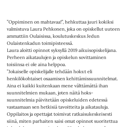
”Oppiminen on mahtavaa!”, hehkuttaa juuri kokiksi
valmistuva Laura Pehkonen, joka on opiskellut uuteen
ammattiin Oulaisissa, koulutuskeskus Jedun
Oulaistenkadun toimipisteessä.
Laura aloitti opinnot syksyllä 2019 aikuisopiskelijana.
Perheen aikataulujen ja opiskelun sovittaminen
toisiinsa ei ole aina helppoa.
”Jokaiselle opiskelijalle tehdään hoks:t eli
henkilökohtaiset osaamisen kehittämissuunnitelmat.
Aina ei kaikki kuitenkaan mene välttämättä ihan
suunnitelmien mukaan, joten näitä hoks-
suunnitelmia päivitetään opiskeluiden edetessä
vastaamaan sen hetkisiä tavoitteita ja aikatauluja.
Oppilaitos ja opettajat toimivat ratkaisukeskeisesti
siinä, miten parhaiten saisi omat opinnot suoritettua