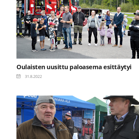
Oulaisten uusittu paloasema esittäytyi
31.8.2022