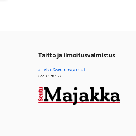
Taitto ja ilmoitusvalmistus
aineisto@seutumajakka.fi
0440 470 127
i