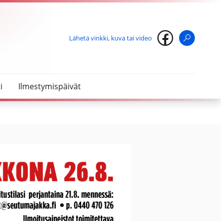
Lähetä vinkki, kuva tai video
Haku
i
Ilmestymispäivät