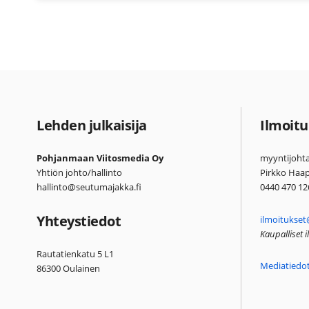
Lehden julkaisija
Ilmoitu
Pohjanmaan Viitosmedia Oy
myyntijohta
Yhtiön johto/hallinto
Pirkko Haa
hallinto@seutumajakka.fi
0440 470 12
Yhteystiedot
ilmoitukset
Kaupalliset 
Rautatienkatu 5 L1
Mediatiedo
86300 Oulainen