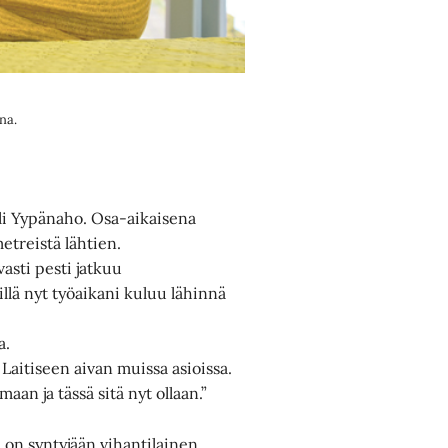
na.
li Yypänaho. Osa-aikaisena
etreistä lähtien.
asti pesti jatkuu
illä nyt työaikani kuluu lähinnä
a.
Laitiseen aivan muissa asioissa.
an ja tässä sitä nyt ollaan.”
on syntyjään vihantilainen.