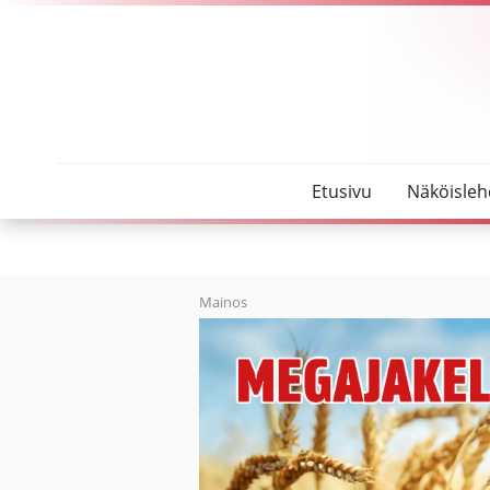
SeutuMajakka
Alpualainen Elli Yypänaho otti heinäkuussa Viha
Etusivu
Näköisleh
Mainos