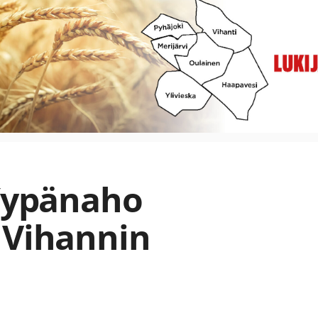
 Yypänaho
 Vihannin