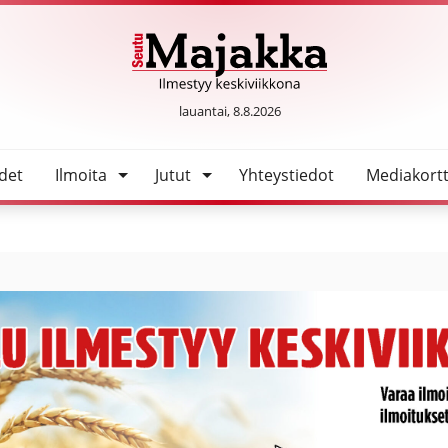
nnin 4H-yhdistyksen vetovastuun
SeutuMajakka
lauantai, 8.8.2026
det
Ilmoita
Jutut
Yhteystiedot
Mediakortt