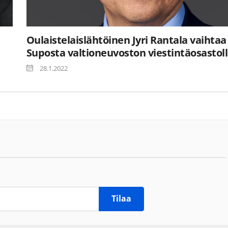
Oulaistelaislähtöinen Jyri Rantala vaihtaa
Suposta valtioneuvoston viestintäosastol
28.1.2022
Tilaa