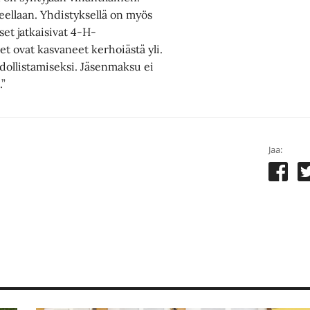
ueellaan. Yhdistyksellä on myös
et jatkaisivat 4-H-
t ovat kasvaneet kerhoiästä yli.
ollistamiseksi. Jäsenmaksu ei
.”
Jaa: