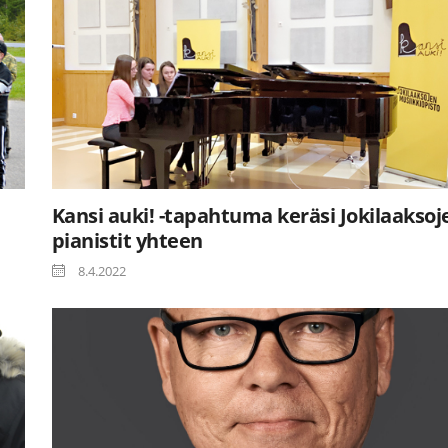
Kansi auki! -tapahtuma keräsi Jokilaaksoj
pianistit yhteen
8.4.2022