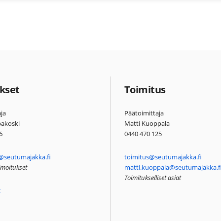
kset
Toimitus
ja
Päätoimittaja
pakoski
Matti Kuoppala
6
0440 470 125
@seutumajakka.fi
toimitus@seutumajakka.fi
ilmoitukset
matti.kuoppala@seutumajakka.f
Toimitukselliset asiat
t