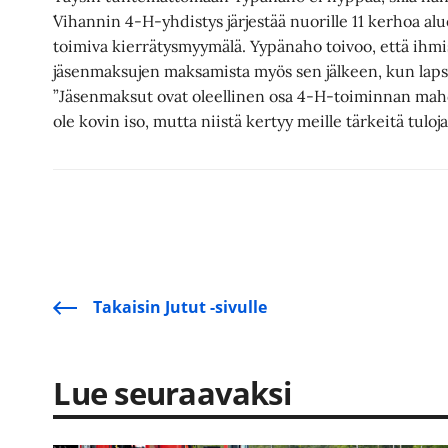
´Vihannin 4-H-yhdistys järjestää nuorille 11 kerhoa al
toimiva kierrätysmyymälä. Yypänaho toivoo, että ihmis
jäsenmaksujen maksamista myös sen jälkeen, kun lapse
”Jäsenmaksut ovat oleellinen osa 4-H-toiminnan mahd
ole kovin iso, mutta niistä kertyy meille tärkeitä tuloja
Takaisin Jutut -sivulle
Lue seuraavaksi