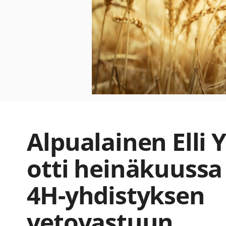
Alpualainen Elli
otti heinäkuussa
4H-yhdistyksen
vetovastuun