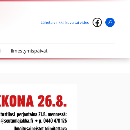
Lähetä vinkki, kuva tai video
Haku
i
Ilmestymispäivät