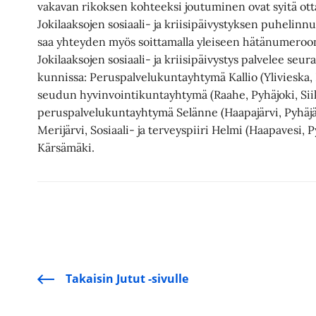
vakavan rikoksen kohteeksi joutuminen ovat syitä otta
Jokilaaksojen sosiaali- ja kriisipäivystyksen puhelin
saa yhteyden myös soittamalla yleiseen hätänumeroon
Jokilaaksojen sosiaali- ja kriisipäivystys palvelee seu
kunnissa: Peruspalvelukuntayhtymä Kallio (Ylivieska, N
seudun hyvinvointikuntayhtymä (Raahe, Pyhäjoki, Siik
peruspalvelukuntayhtymä Selänne (Haapajärvi, Pyhäjärvi
Merijärvi, Sosiaali- ja terveyspiiri Helmi (Haapavesi, P
Kärsämäki.
Takaisin Jutut -sivulle