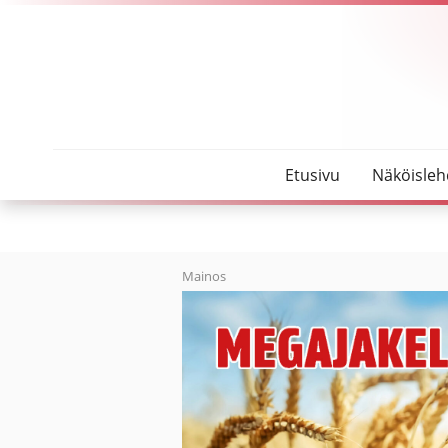
SeutuMajakka
Apua elämän kriisitilanteisiin
Etusivu
Näköisleh
Mainos