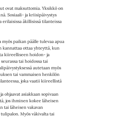
elut ovat maksuttomia. Yksikkö on
ä. Sosiaali- ja kriisipäivystys
rilaisissa äkillisissä tilanteissa
ja myös paikan päälle tulevaa apua
uun kannattaa ottaa yhteyttä, kun
ta kiireelliseen hoidon- ja
seurassa tai hoidossa tai
aalipäivystyksessä autetaan myös
nhuksen tai vammaisen henkilön
anteessa, joka vaatii kiireellistä
 ja ohjaavat asiakkaan sopivaan
tä, jos ihminen kokee läheisen
n tai läheisen vakavan
ulipalon. Myös väkivalta tai