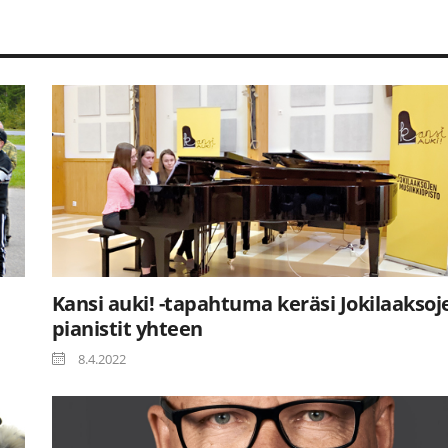
Kansi auki! -tapahtuma keräsi Jokilaaksoj
pianistit yhteen
8.4.2022