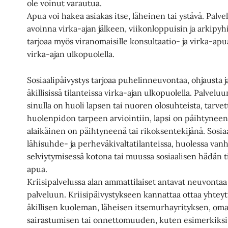
ole voinut varautua.
Apua voi hakea asiakas itse, läheinen tai ystävä. Palv
avoinna virka-ajan jälkeen, viikonloppuisin ja arkipyhin
tarjoaa myös viranomaisille konsultaatio- ja virka-apua e
virka-ajan ulkopuolella.
Sosiaalipäivystys tarjoaa puhelinneuvontaa, ohjausta 
äkillisissä tilanteissa virka-ajan ulkopuolella. Palvel
sinulla on huoli lapsen tai nuoren olosuhteista, tarvet
huolenpidon tarpeen arviointiin, lapsi on päihtyneen 
alaikäinen on päihtyneenä tai rikoksentekijänä. Sosi
lähisuhde- ja perheväkivaltatilanteissa, huolessa va
selviytymisessä kotona tai muussa sosiaalisen hädän til
apua.
Kriisipalvelussa alan ammattilaiset antavat neuvontaa
palveluun. Kriisipäivystykseen kannattaa ottaa yhteyt
äkillisen kuoleman, läheisen itsemurhayrityksen, oma
sairastumisen tai onnettomuuden, kuten esimerkiksi t