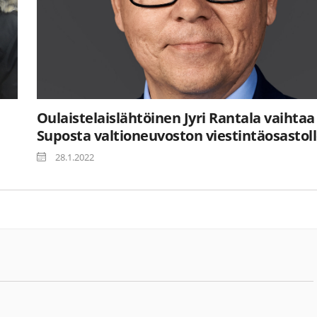
Oulaistelaislähtöinen Jyri Rantala vaihtaa
Suposta valtioneuvoston viestintäosastol
28.1.2022