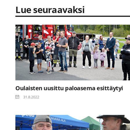
Lue seuraavaksi
Oulaisten uusittu paloasema esittäytyi
31.8.2022