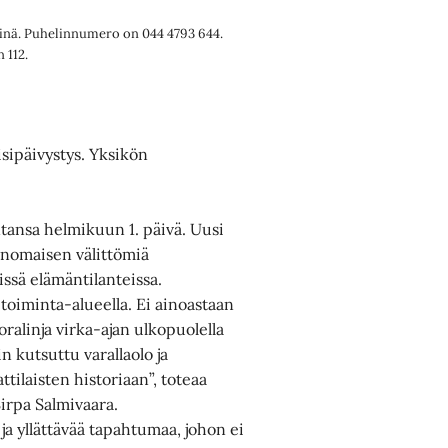
yhinä. Puhelinnumero on 044 4793 644.
 112.
isipäivystys. Yksikön
intansa helmikuun 1. päivä. Uusi
iranomaisen välittömiä
issä elämäntilanteissa.
 toiminta-alueella. Ei ainoastaan
oralinja virka-ajan ulkopuolella
in kutsuttu varallaolo ja
ttilaisten historiaan”, toteaa
Sirpa Salmivaara.
ä ja yllättävää tapahtumaa, johon ei