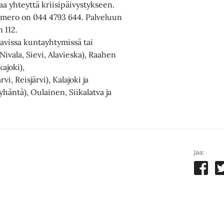
a yhteyttä kriisipäivystykseen.
numero on 044 4793 644. Palveluun
 112.
raavissa kuntayhtymissä tai
ivala, Sievi, Alavieska), Raahen
ajoki),
, Reisjärvi), Kalajoki ja
yhäntä), Oulainen, Siikalatva ja
Jaa: