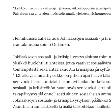
Yksikkö on avoinna virka-ajan jälkeen, viikonloppuisin ja arkip
Palveluun saa yhteyden myös soittamalla yleiseen hätänumeroon
Helmikuussa aukeaa uusi Jokilaaksojen sosiaali- ja kri
isäntäkuntana toimii Oulainen.
Jokilaaksojen sosiaali- ja kriisipäivystys aloittaa toim
yksikkö huolehtii tilanteista, jotka vaativat sosiaaliv
toimenpiteitä sekä antaa akuuttia kriisiapua järkyttäv
” 1.2. alkava ammattiyksikkö on pitkän ajan haave tällä
sen vuoksi, että kuntalaisille on nyt hädän hetkellä su
sosiaali- ja kriisityöhön, vaan myös sen vuoksi, että ni
takapäivystys jää onnellisesti alueen sosiaalialan amma
Jokilaaksojen sosiaali- ja kriisipäivystyksen päällikkö 
Akuutilla traumaattisella kriisillä tarkoitetaan äkillist