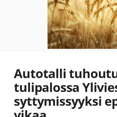
Autotalli tuhoutu
tulipalossa Ylivi
syttymissyyksi e
vikaa