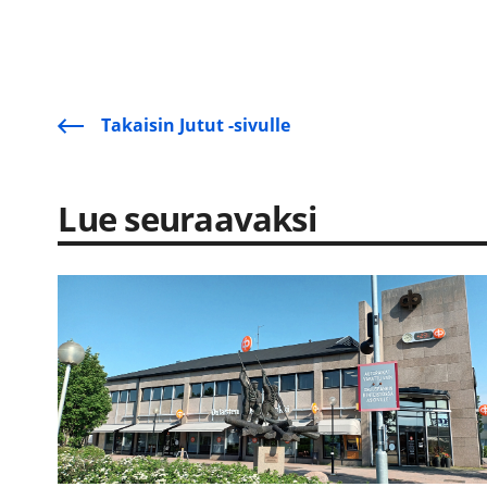
Takaisin Jutut -sivulle
Lue seuraavaksi