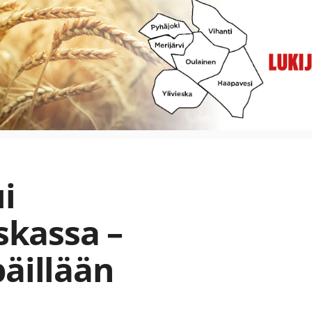
i
eskassa –
päillään