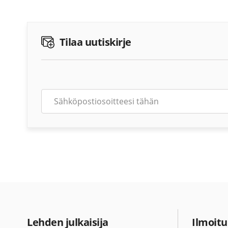
Tilaa uutiskirje
Lehden julkaisija
Ilmoitu