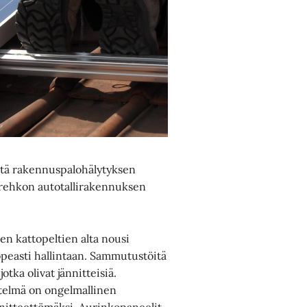
ästä rakennuspalohälytyksen
uurehkon autotallirakennuksen
sen kattopeltien alta nousi
opeasti hallintaan. Sammutustöitä
otka olivat jännitteisiä.
stelmä on ongelmallinen
ännitteettömäksi. Aurinkopaneelit