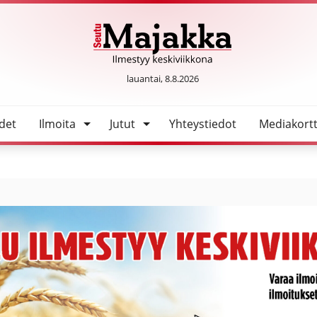
ymissyyksi epäillään vikaa aurinkosähköjärjestelmässä
SeutuMajakka
lauantai, 8.8.2026
det
Ilmoita
Jutut
Yhteystiedot
Mediakortt