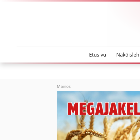
SeutuMajakka
Autotalli tuhoutui tulipalossa Ylivieskassa – sytt
Etusivu
Näköisleh
Mainos