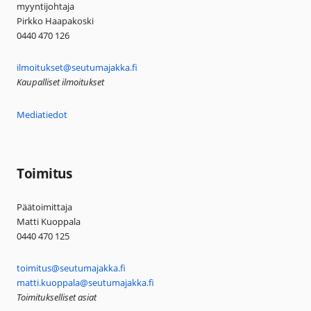
myyntijohtaja
Pirkko Haapakoski
0440 470 126
ilmoitukset@seutumajakka.fi
Kaupalliset ilmoitukset
Mediatiedot
Toimitus
Päätoimittaja
Matti Kuoppala
0440 470 125
toimitus@seutumajakka.fi
matti.kuoppala@seutumajakka.fi
Toimitukselliset asiat