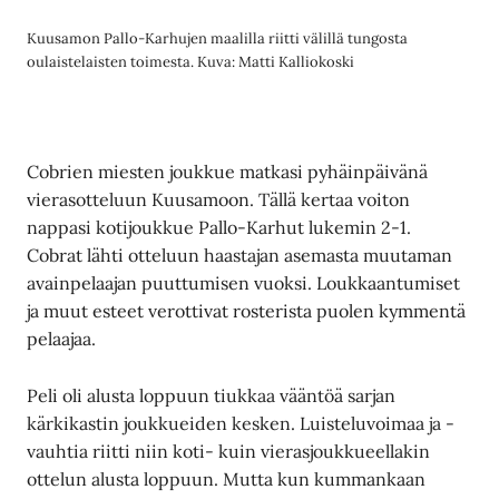
Kuusamon Pallo-Karhujen maalilla riitti välillä tungosta
oulaistelaisten toimesta. Kuva: Matti Kalliokoski
Cobrien miesten joukkue matkasi pyhäinpäivänä
vierasotteluun Kuusamoon. Tällä kertaa voiton
nappasi kotijoukkue Pallo-Karhut lukemin 2-1.
Cobrat lähti otteluun haastajan asemasta muutaman
avainpelaajan puuttumisen vuoksi. Loukkaantumiset
ja muut esteet verottivat rosterista puolen kymmentä
pelaajaa.
Peli oli alusta loppuun tiukkaa vääntöä sarjan
kärkikastin joukkueiden kesken. Luisteluvoimaa ja -
vauhtia riitti niin koti- kuin vierasjoukkueellakin
ottelun alusta loppuun. Mutta kun kummankaan