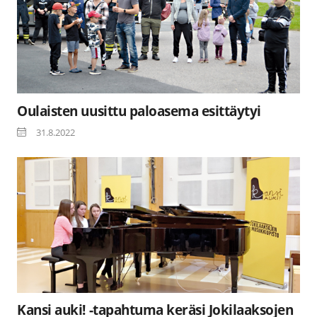
Oulaisten uusittu paloasema esittäytyi
31.8.2022
Kansi auki! -tapahtuma keräsi Jokilaaksojen