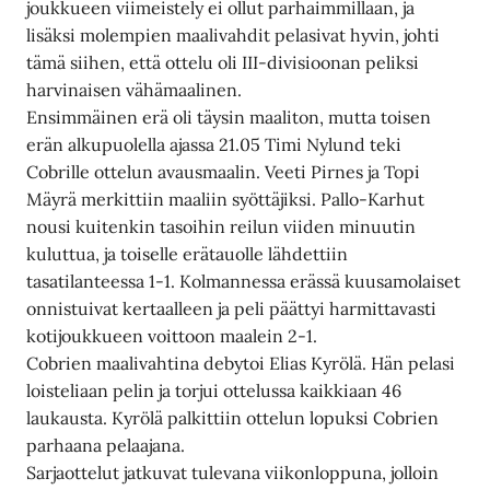
joukkueen viimeistely ei ollut parhaimmillaan, ja
lisäksi molempien maalivahdit pelasivat hyvin, johti
tämä siihen, että ottelu oli III-divisioonan peliksi
harvinaisen vähämaalinen.
Ensimmäinen erä oli täysin maaliton, mutta toisen
erän alkupuolella ajassa 21.05 Timi Nylund teki
Cobrille ottelun avausmaalin. Veeti Pirnes ja Topi
Mäyrä merkittiin maaliin syöttäjiksi. Pallo-Karhut
nousi kuitenkin tasoihin reilun viiden minuutin
kuluttua, ja toiselle erätauolle lähdettiin
tasatilanteessa 1-1. Kolmannessa erässä kuusamolaiset
onnistuivat kertaalleen ja peli päättyi harmittavasti
kotijoukkueen voittoon maalein 2-1.
Cobrien maalivahtina debytoi Elias Kyrölä. Hän pelasi
loisteliaan pelin ja torjui ottelussa kaikkiaan 46
laukausta. Kyrölä palkittiin ottelun lopuksi Cobrien
parhaana pelaajana.
Sarjaottelut jatkuvat tulevana viikonloppuna, jolloin