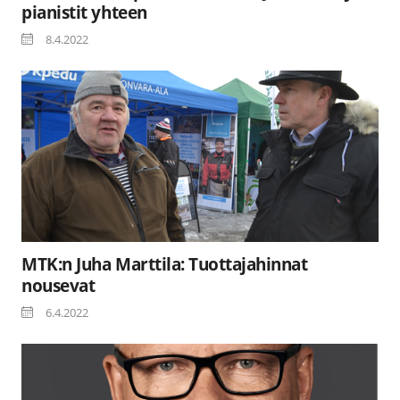
pianistit yhteen
8.4.2022
MTK:n Juha Marttila: Tuottajahinnat
nousevat
6.4.2022