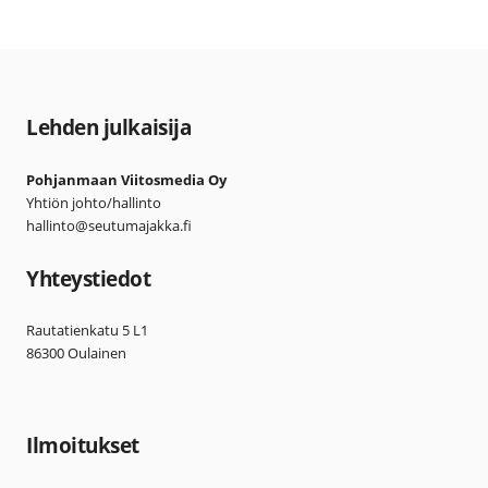
Lehden julkaisija
Pohjanmaan Viitosmedia Oy
Yhtiön johto/hallinto
hallinto@seutumajakka.fi
Yhteystiedot
Rautatienkatu 5 L1
86300 Oulainen
Ilmoitukset