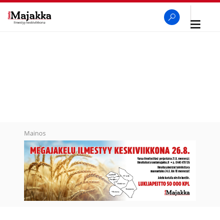
Avaa
navigaa
SeutuMajakka
Haku
Mainos