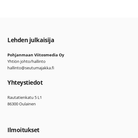
Lehden julkaisija
Pohjanmaan Viitosmedia Oy
Yhtiön johto/hallinto
hallinto@seutumajakka.fi
Yhteystiedot
Rautatienkatu 5 L1
86300 Oulainen
Ilmoitukset