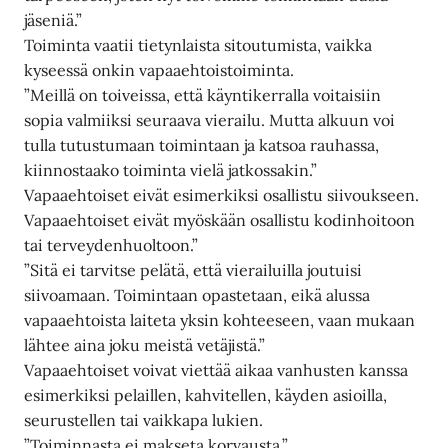
jäseniä.”
Toiminta vaatii tietynlaista sitoutumista, vaikka
kyseessä onkin vapaaehtoistoiminta.
”Meillä on toiveissa, että käyntikerralla voitaisiin
sopia valmiiksi seuraava vierailu. Mutta alkuun voi
tulla tutustumaan toimintaan ja katsoa rauhassa,
kiinnostaako toiminta vielä jatkossakin.”
Vapaaehtoiset eivät esimerkiksi osallistu siivoukseen.
Vapaaehtoiset eivät myöskään osallistu kodinhoitoon
tai terveydenhuoltoon.”
”Sitä ei tarvitse pelätä, että vierailuilla joutuisi
siivoamaan. Toimintaan opastetaan, eikä alussa
vapaaehtoista laiteta yksin kohteeseen, vaan mukaan
lähtee aina joku meistä vetäjistä.”
Vapaaehtoiset voivat viettää aikaa vanhusten kanssa
esimerkiksi pelaillen, kahvitellen, käyden asioilla,
seurustellen tai vaikkapa lukien.
”Toiminnasta ei makseta korvausta.”