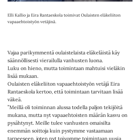
Elli Kallio ja Eira Rantaeskola toimivat Oulaisten eläkeliiton
vapaaehtoistyön vetäjinä.
Vajaa parikymmentä oulaistelaista eläkeläistä käy
säännöllisesti vierailulla vanhusten luona.
Luku on hieno, mutta toimintaan mahtuisi vieläkin
lisää mukaan.
Oulaisten eläkeliiton vapaaehtoistyön vetäjä Eira
Rantaeskola kertoo, että toimintaan tarvitaan lisää
väkeä.
”Meillä oli toiminnan alussa todella paljon tekijöitä
mukana, mutta nyt vapaaehtoisten määrän kasvu on
pysähtynyt. Meille tulee vanhusten omaisilta
enemmän soittoja kuin pystymme vastaamaan
tarpeeseen, joten nyt toivomme toimintaan uusia