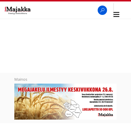
Avaa
navigaa
SeutuMajakka
Haku
Mainos