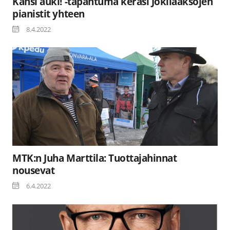
Kansi auki! -tapahtuma keräsi Jokilaaksojen
pianistit yhteen
8.4.2022
MTK:n Juha Marttila: Tuottajahinnat
nousevat
6.4.2022