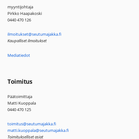
myyntijohtaja
Pirkko Haapakoski
0440 470 126
ilmoitukset@seutumajakka.fi
Kaupalliset ilmoitukset
Mediatiedot
Toimitus
Päätoimittaja
Matti Kuoppala
0440 470 125
toimitus@seutumajakka.fi
matti.kuoppala@seutumajakka.fi
Toimitukselliset asiat