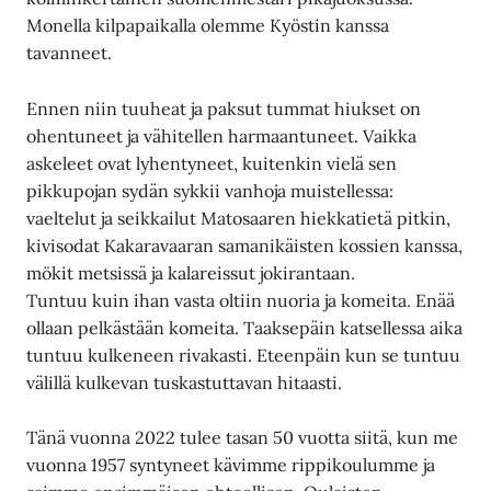
Monella kilpapaikalla olemme Kyöstin kanssa
tavanneet.
Ennen niin tuuheat ja paksut tummat hiukset on
ohentuneet ja vähitellen harmaantuneet. Vaikka
askeleet ovat lyhentyneet, kuitenkin vielä sen
pikkupojan sydän sykkii vanhoja muistellessa:
vaeltelut ja seikkailut Matosaaren hiekkatietä pitkin,
kivisodat Kakaravaaran samanikäisten kossien kanssa,
mökit metsissä ja kalareissut jokirantaan.
Tuntuu kuin ihan vasta oltiin nuoria ja komeita. Enää
ollaan pelkästään komeita. Taaksepäin katsellessa aika
tuntuu kulkeneen rivakasti. Eteenpäin kun se tuntuu
välillä kulkevan tuskastuttavan hitaasti.
Tänä vuonna 2022 tulee tasan 50 vuotta siitä, kun me
vuonna 1957 syntyneet kävimme rippikoulumme ja