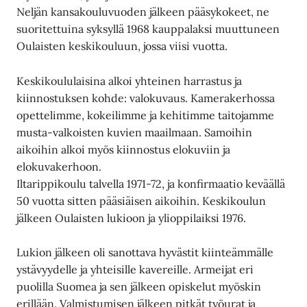
Neljän kansakouluvuoden jälkeen pääsykokeet, ne
suoritettuina syksyllä 1968 kauppalaksi muuttuneen
Oulaisten keskikouluun, jossa viisi vuotta.
Keskikoululaisina alkoi yhteinen harrastus ja
kiinnostuksen kohde: valokuvaus. Kamerakerhossa
opettelimme, kokeilimme ja kehitimme taitojamme
musta-valkoisten kuvien maailmaan. Samoihin
aikoihin alkoi myös kiinnostus elokuviin ja
elokuvakerhoon.
Iltarippikoulu talvella 1971-72, ja konfirmaatio keväällä
50 vuotta sitten pääsiäisen aikoihin. Keskikoulun
jälkeen Oulaisten lukioon ja ylioppilaiksi 1976.
Lukion jälkeen oli sanottava hyvästit kiinteämmälle
ystävyydelle ja yhteisille kavereille. Armeijat eri
puolilla Suomea ja sen jälkeen opiskelut myöskin
erillään. Valmistumisen jälkeen pitkät työurat ja