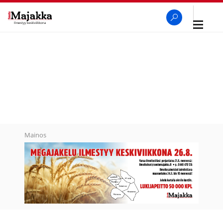
Avaa
navigaa
SeutuMajakka
Haku
Mainos