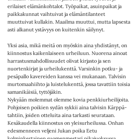
erilaiset elämänkohtalot. Työpaikat, asuinpaikat ja
paikkakunnat vaihtuivat ja elämäntilanteet
muuttuivat kullakin. Maailma muuttui, mutta lapsesta
asti alkanut ystävyys on kuitenkin säilynyt.
Yksi asia, mikä meitä on myöskin aina yhdistänyt, on
kiinnostus kaikenlaiseen urheiluun. Nuorena ainoat
harrastusmahdollisuudet olivat kirjasto ja sen
nuortenkirjat ja urheilukenttä. Varsinkin potku- ja
pesäpallo kavereiden kanssa vei mukanaan. Talvisin
murtomaahiihto ja luistelukenttä, jossa tavattiin toisia
samanikäisiä, tyttöjäkin.
Nykyään molemmat olemme kovia penkkiurheilijoita.
Pohjoisen poikien sydän sykkii aina talvisin Kärppä-
tahtiin, joiden otteluita aina tarkasti seurataan.
Kesäkaudella kiinnostus on yleisurheilussa. Onhan
edesmenneen veljeni Jukan poika Eetu
kolminkertainen suomenmestari pikajuoksussa.