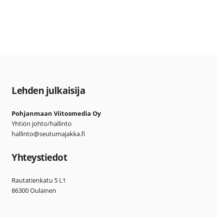
Lehden julkaisija
Pohjanmaan Viitosmedia Oy
Yhtiön johto/hallinto
hallinto@seutumajakka.fi
Yhteystiedot
Rautatienkatu 5 L1
86300 Oulainen