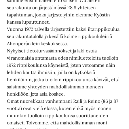
saimme ensimmäisen ehtoollisen. Oulaisten
seurakunta on järjestämässä 28.8 yhteisen
tapahtuman, jonka järjestelyihin olemme Kyöstin
kanssa lupautuneet.
Vuonna 1972 talvella järjestettiin kaksi iltarippikoulua
seurakuntatalolla ja kesällä kolme rippikoululeiriä
Ahonperän leirikeskuksessa.
Nykyiset tietoturvasäännökset ja laki estää
viranomaisia antamasta edes nimiluetteloita tuolloin
1972 rippikoulunsa käyneistä, joten vetoamme näin
lehden kautta ihmisiin, joilla on kytköksiä
henkilöihin, jotka tuolloin rippikoulunsa kävivät, että
saisimme yhteyden mahdollisimman moneen
henkilöön, jota asia koskee.
Omat nuorekkaat vanhempani Raili ja Reino (86 ja 87
vuotta) ovat vielä elossa, kuten ehkä myös monen
muunkin tuolloin rippikoulunsa suorittaneiden
omaiset. Toivomme, että mahdollisimman moni