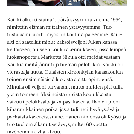
Kaikki alkoi tiistaina 1. päivä syyskuuta vuonna 1964,
nimittäin elämän mittainen ystävyytemme. Tuo
tiistaiaamu aloitti myöskin koulutaipaleemme. Raili-
äiti oli saatellut minut kaksoisveljeni Jukan kanssa
keltaiseen, puiseen koulurakennukseen, jossa lempeä
luokanopettaja Marketta Nikula otti meidät vastaan.
Kaikkia meitä jännitti ja hieman pelottikin. Kaikki oli
vierasta ja uutta, Oulaisten kirkonkylän kansakoulun
toinen ensimmäisistä luokista aloitti opintiensä.
Minulla oli veljeni turvanani, mutta muiden piti tulla
yksin toimeen. Yksi noista uusista koulukkaista
vaikutti pelokkaalta ja kaipasi kaveria. Hän oli pieni
kiharatukkainen poika, josta tuli heti hyvä ystävä ja
parhaista kavereistamme. Hänen nimensä oli Kyösti ja
tuo tuolloin alkanut ystävyys, miltei 60 vuotta
myöhemmin, yhä jatkuu.