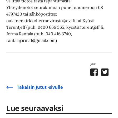
välittää tietoa tästä tapahtumasta.
Yhteydenotot seurakunnan puhelinnumeroon 08
4797420 tai sähköpostitse:
oulainenkirkkoherranvirasto@evl.fi tai Kyösti
Terentjeff (puh. 0400 666 365, kyosti@terentjeff.fi,
Jorma Rantala (puh. 040 416 3740,
rantalajorma1@gmail.com)
Jaa:
Takaisin Jutut -sivulle
Lue seuraavaksi