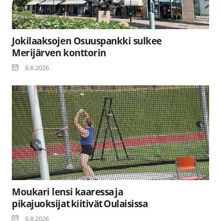
Jokilaaksojen Osuuspankki sulkee
Merijärven konttorin
6.8.2026
Moukari lensi kaaressa ja
pikajuoksijat kiitivät Oulaisissa
6.8.2026