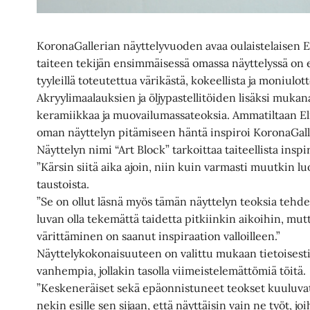
KoronaGallerian näyttelyvuoden avaa oulaistelaisen El
taiteen tekijän ensimmäisessä omassa näyttelyssä on esil
tyyleillä toteutettua värikästä, kokeellista ja moniulott
Akryylimaalauksien ja öljypastellitöiden lisäksi mu
keramiikkaa ja muovailumassateoksia. Ammatiltaan Elis
oman näyttelyn pitämiseen häntä inspiroi KoronaGalle
Näyttelyn nimi “Art Block” tarkoittaa taiteellista insp
”Kärsin siitä aika ajoin, niin kuin varmasti muutkin l
taustoista.
”Se on ollut läsnä myös tämän näyttelyn teoksia tehdess
luvan olla tekemättä taidetta pitkiinkin aikoihin, mu
värittäminen on saanut inspiraation valloilleen.”
Näyttelykokonaisuuteen on valittu mukaan tietoisesti
vanhempia, jollakin tasolla viimeistelemättömiä töitä.
”Keskeneräiset sekä epäonnistuneet teokset kuuluvat
nekin esille sen sijaan, että näyttäisin vain ne työt, jo