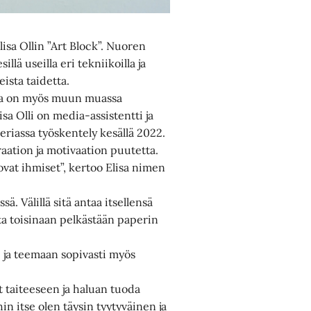
isa Ollin ”Art Block”. Nuoren
lä useilla eri tekniikoilla ja
eista taidetta.
kana on myös muun muassa
a Olli on media-assistentti ja
riassa työskentely kesällä 2022.
iraation ja motivaation puutetta.
uovat ihmiset”, kertoo Elisa nimen
ä. Välillä sitä antaa itsellensä
tta toisinaan pelkästään paperin
 ja teemaan sopivasti myös
 taiteeseen ja haluan tuoda
ihin itse olen täysin tyytyväinen ja