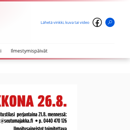
Lähetä vinkki, kuva tai video
Haku
i
Ilmestymispäivät