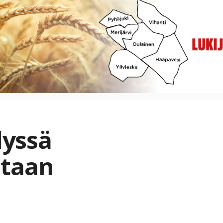
lyssä
ataan