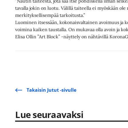
”Nautin taiteesta, jota saa itse pohdiskella ilman selkeä
tavalla jokin on luotu. Välillä taiteella ei myöskään ol
merkityksellisempää tarkoitusta.”
Luominen itsessään, kokonaisvaltainen avoimuus ja k
voimina kaiken taustalla. On mukavaa olla avoin ja koke
Elisa Ollin ”Art Block” -näyttely on nähtävillä KoronaG
Takaisin Jutut -sivulle
Lue seuraavaksi