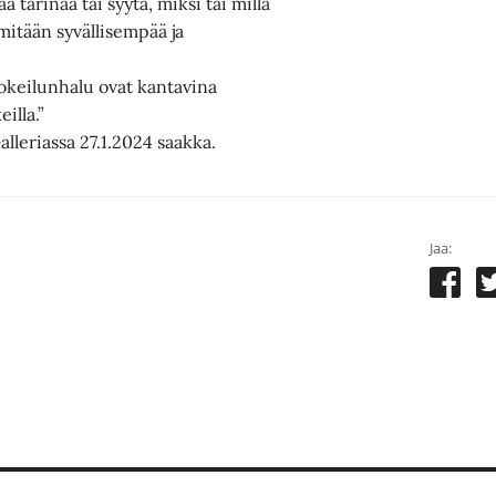
ä tarinaa tai syytä, miksi tai millä
e mitään syvällisempää ja
okeilunhalu ovat kantavina
illa.”
alleriassa 27.1.2024 saakka.
Jaa: