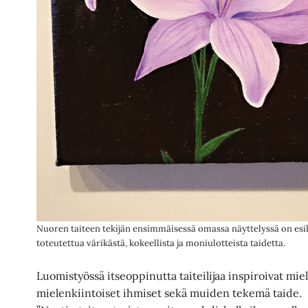
Nuoren taiteen tekijän ensimmäisessä omassa näyttelyssä on esillä 
toteutettua värikästä, kokeellista ja moniulotteista taidetta.
Luomistyössä itseoppinutta taiteilijaa inspiroivat mie
mielenkiintoiset ihmiset sekä muiden tekemä taide.