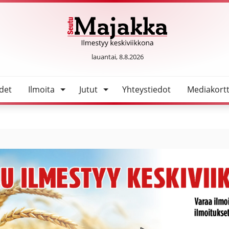
en blokkeja
SeutuMajakka
lauantai, 8.8.2026
det
Ilmoita
Jutut
Yhteystiedot
Mediakortt