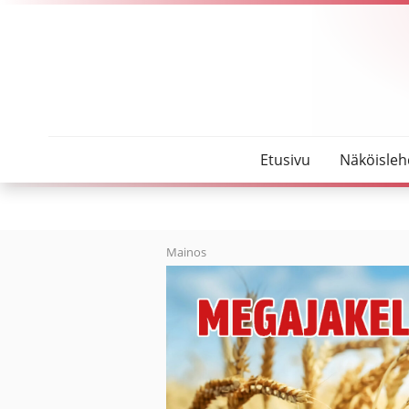
SeutuMajakka
Elisa Ollin näyttelyssä kohdataan ja avataan taite
Etusivu
Näköisleh
Mainos