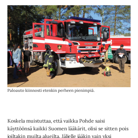
Paloauto kiinnosti etenkin perheen pienimpiä.
Koskela muistuttaa, että vaikka Pohde saisi
käyttöönsä kaikki Suomen lääkärit, olisi se sitten pois
joiltakin muilta alueilta. Jäljelle jääkin vain yksi