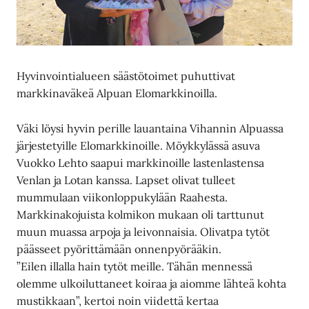
Hyvinvointialueen säästötoimet puhuttivat
markkinaväkeä Alpuan Elomarkkinoilla.
Väki löysi hyvin perille lauantaina Vihannin Alpuassa
järjestetyille Elomarkkinoille. Möykkylässä asuva
Vuokko Lehto saapui markkinoille lastenlastensa
Venlan ja Lotan kanssa. Lapset olivat tulleet
mummulaan viikonloppukylään Raahesta.
Markkinakojuista kolmikon mukaan oli tarttunut
muun muassa arpoja ja leivonnaisia. Olivatpa tytöt
päässeet pyörittämään onnenpyörääkin.
”Eilen illalla hain tytöt meille. Tähän mennessä
olemme ulkoiluttaneet koiraa ja aiomme lähteä kohta
mustikkaan”, kertoi noin viidettä kertaa