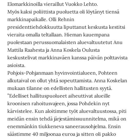
Elomarkkinoilla vieraillut Vuokko Lehto.
Myös kaksi poliittista puoluetta oli löytänyt tiensä
markkinapaikalle. Olli Rehnin
presidenttiehdokkuutta liputtanut keskusta kestitsi
vieraita omalla teltallaan. Hieman kauempana
puolestaan perussuomalaisten aluevaltuutetut Anu
Mattila Raahesta ja Anna Koskela Oulusta
keskustelivat markkinaväen kanssa päivän polttavista
asioista.
Pohjois-Pohjanmaan hyvinvointialueen, Pohteen
alkutaival on ollut yhtä sopeuttamista. Anna Koskelan
mukaan tilanne on edellisten hallitusten syytä.
”Edelliset hallituspuolueet aiheuttivat alueille
kroonisen rahoitusvajeen, jossa Pohdekin nyt
kärvistelee. Kun aloitimme työt aluevaltuustossa, piti
meidän ensin tehdä järjestämissuunnitelma, mikä on
enemmänkin tiukkeneva saneerausohjelma. Ensin
säästimme 40 miljoonaa euroa ja sitten oli pakko