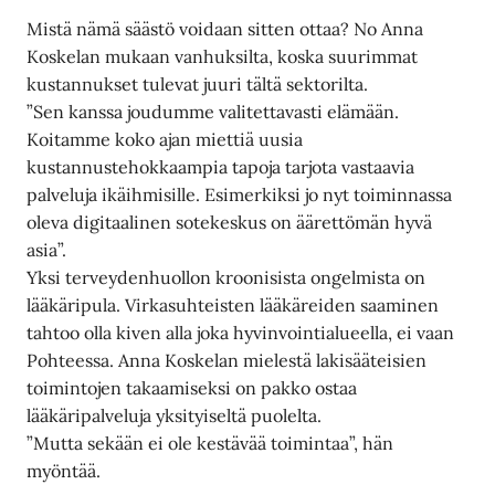
Mistä nämä säästö voidaan sitten ottaa? No Anna
Koskelan mukaan vanhuksilta, koska suurimmat
kustannukset tulevat juuri tältä sektorilta.
”Sen kanssa joudumme valitettavasti elämään.
Koitamme koko ajan miettiä uusia
kustannustehokkaampia tapoja tarjota vastaavia
palveluja ikäihmisille. Esimerkiksi jo nyt toiminnassa
oleva digitaalinen sotekeskus on äärettömän hyvä
asia”.
Yksi terveydenhuollon kroonisista ongelmista on
lääkäripula. Virkasuhteisten lääkäreiden saaminen
tahtoo olla kiven alla joka hyvinvointialueella, ei vaan
Pohteessa. Anna Koskelan mielestä lakisääteisien
toimintojen takaamiseksi on pakko ostaa
lääkäripalveluja yksityiseltä puolelta.
”Mutta sekään ei ole kestävää toimintaa”, hän
myöntää.