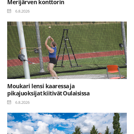
Merijärven konttorin
6.8.2026
Moukari lensi kaaressa ja
pikajuoksijat kiitivät Oulaisissa
6.8.2026