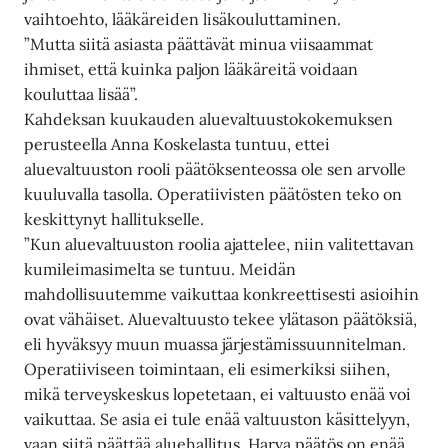
vaihtoehto, lääkäreiden lisäkouluttaminen.
”Mutta siitä asiasta päättävät minua viisaammat
ihmiset, että kuinka paljon lääkäreitä voidaan
kouluttaa lisää”.
Kahdeksan kuukauden aluevaltuustokokemuksen
perusteella Anna Koskelasta tuntuu, ettei
aluevaltuuston rooli päätöksenteossa ole sen arvolle
kuuluvalla tasolla. Operatiivisten päätösten teko on
keskittynyt hallitukselle.
”Kun aluevaltuuston roolia ajattelee, niin valitettavan
kumileimasimelta se tuntuu. Meidän
mahdollisuutemme vaikuttaa konkreettisesti asioihin
ovat vähäiset. Aluevaltuusto tekee ylätason päätöksiä,
eli hyväksyy muun muassa järjestämissuunnitelman.
Operatiiviseen toimintaan, eli esimerkiksi siihen,
mikä terveyskeskus lopetetaan, ei valtuusto enää voi
vaikuttaa. Se asia ei tule enää valtuuston käsittelyyn,
vaan siitä päättää aluehallitus. Harva päätös on enää