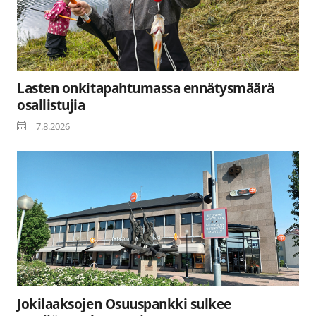
Lasten onkitapahtumassa ennätysmäärä
osallistujia
7.8.2026
Jokilaaksojen Osuuspankki sulkee