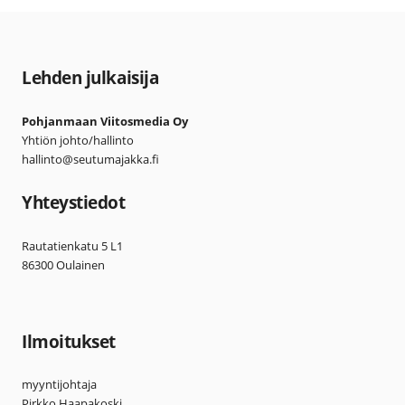
Lehden julkaisija
Pohjanmaan Viitosmedia Oy
Yhtiön johto/hallinto
hallinto@seutumajakka.fi
Yhteystiedot
Rautatienkatu 5 L1
86300 Oulainen
Ilmoitukset
myyntijohtaja
Pirkko Haapakoski