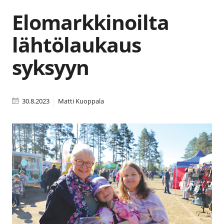
Elomarkkinoilta
lähtölaukaus
syksyyn
30.8.2023
Matti Kuoppala