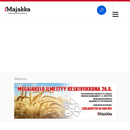
Avaa
navigaa
SeutuMajakka
Haku
Mainos