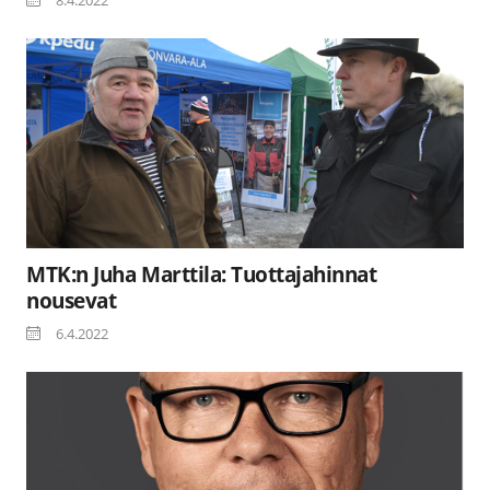
MTK:n Juha Marttila: Tuottajahinnat
nousevat
6.4.2022