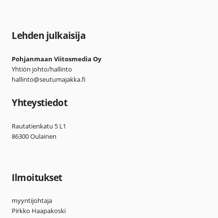
Lehden julkaisija
Pohjanmaan Viitosmedia Oy
Yhtiön johto/hallinto
hallinto@seutumajakka.fi
Yhteystiedot
Rautatienkatu 5 L1
86300 Oulainen
Ilmoitukset
myyntijohtaja
Pirkko Haapakoski