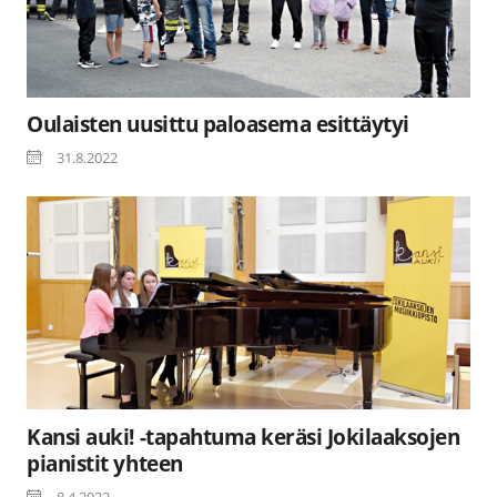
Oulaisten uusittu paloasema esittäytyi
31.8.2022
Kansi auki! -tapahtuma keräsi Jokilaaksojen
pianistit yhteen
8.4.2022