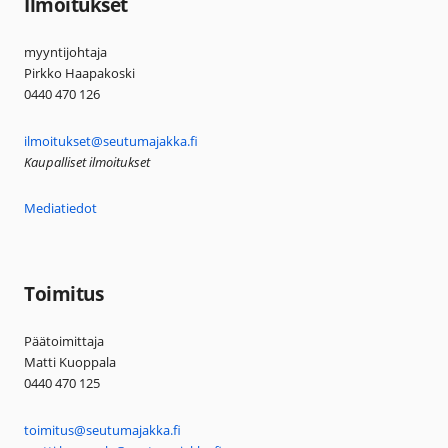
Ilmoitukset
myyntijohtaja
Pirkko Haapakoski
0440 470 126
ilmoitukset@seutumajakka.fi
Kaupalliset ilmoitukset
Mediatiedot
Toimitus
Päätoimittaja
Matti Kuoppala
0440 470 125
toimitus@seutumajakka.fi