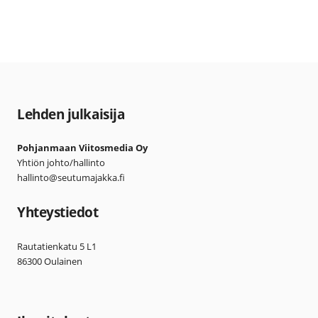
Lehden julkaisija
Pohjanmaan Viitosmedia Oy
Yhtiön johto/hallinto
hallinto@seutumajakka.fi
Yhteystiedot
Rautatienkatu 5 L1
86300 Oulainen