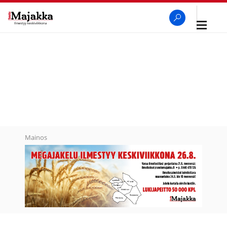
Avaa
navigaa
SeutuMajakka
Haku
Mainos