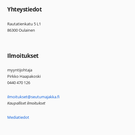
Yhteystiedot
Rautatienkatu 5 L1
86300 Oulainen
Ilmoitukset
myyntijohtaja
Pirkko Haapakoski
0440 470 126
ilmoitukset@seutumajakka.fi
Kaupalliset ilmoitukset
Mediatiedot