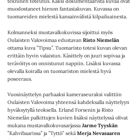
tekninen toteutus. Kaksi dokumentaarista kuvaa ovat
muodostaneet hienon fantasiakuvan. Kuvassa on
tuomareiden mielestä kansainvälistä kilpailuainesta.
Kolmanneksi mustavalkokuvissa sijoittui myös
Oulaisten Valovoimaa edustavan
Risto Niemelän
ottama kuva ”Tipsu”. Tuomaristo totesi kuvan olevan
erittäin hyvin valaistun. Käsittely on juuri sopivaa ja
terävöitys on onnistunut nappiin. Lisäksi kuvassa
olevalla koiralla on tuomariston mielestä hyvä
poseeraus.
Vuosinäyttelyn parhaaksi kameraseuraksi valittiin
Oulaisten Valovoima yhteensä kahdeksalla näyttelyyn
hyväksytyllä teoksella. Erland Forsenin ja Risto
Niemelän palkittujen kuvien lisäksi näyttelyssä olivat
mukana mustavalkokuvasarjassa
Jarmo Tyyskän
”Kahvibaarissa” ja ”Tyttö” sekä
Merja Nevasaaren