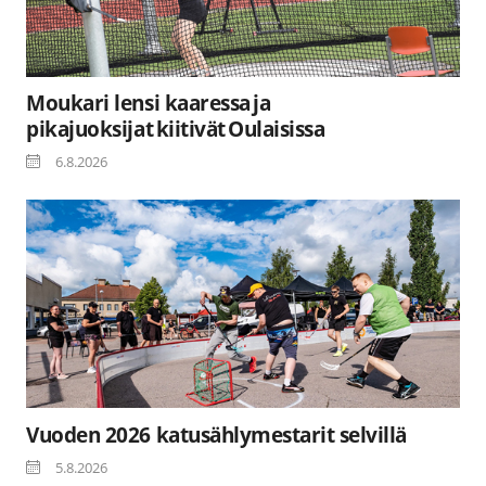
Moukari lensi kaaressa ja
pikajuoksijat kiitivät Oulaisissa
6.8.2026
Vuoden 2026 katusählymestarit selvillä
5.8.2026