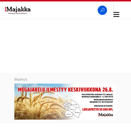
Avaa
navigaa
SeutuMajakka
Haku
Mainos