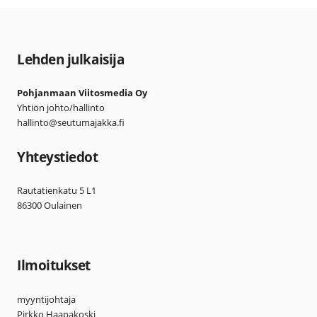
Lehden julkaisija
Pohjanmaan Viitosmedia Oy
Yhtiön johto/hallinto
hallinto@seutumajakka.fi
Yhteystiedot
Rautatienkatu 5 L1
86300 Oulainen
Ilmoitukset
myyntijohtaja
Pirkko Haapakoski