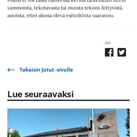
Poliisi ei voi tässä vaiheessa kertoa tarkemmin uhrin
vammoista, tekotavasta tai muista tekoon liittyvistä
asioista, ettei alussa oleva esitutkinta vaarannu.
Jaa:
Takaisin Jutut -sivulle
Lue seuraavaksi