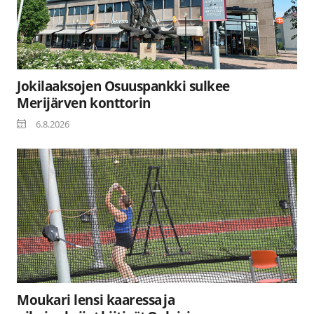
Jokilaaksojen Osuuspankki sulkee
Merijärven konttorin
6.8.2026
Moukari lensi kaaressa ja