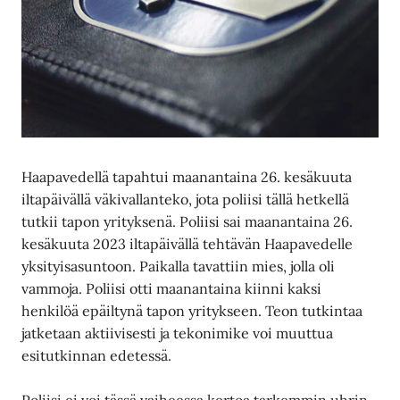
Haapavedellä tapahtui maanantaina 26. kesäkuuta
iltapäivällä väkivallanteko, jota poliisi tällä hetkellä
tutkii tapon yrityksenä. Poliisi sai maanantaina 26.
kesäkuuta 2023 iltapäivällä tehtävän Haapavedelle
yksityisasuntoon. Paikalla tavattiin mies, jolla oli
vammoja. Poliisi otti maanantaina kiinni kaksi
henkilöä epäiltynä tapon yritykseen. Teon tutkintaa
jatketaan aktiivisesti ja tekonimike voi muuttua
esitutkinnan edetessä.