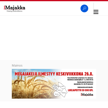
Avaa
navigaa
SeutuMajakka
Haku
Mainos