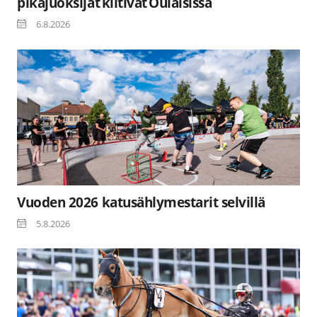
pikajuoksijat kiitivät Oulaisissa
6.8.2026
Vuoden 2026 katusählymestarit selvillä
5.8.2026