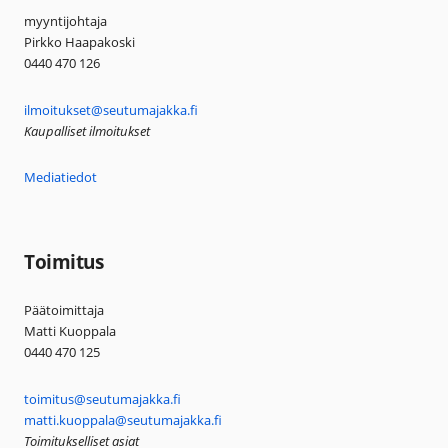
myyntijohtaja
Pirkko Haapakoski
0440 470 126
ilmoitukset@seutumajakka.fi
Kaupalliset ilmoitukset
Mediatiedot
Toimitus
Päätoimittaja
Matti Kuoppala
0440 470 125
toimitus@seutumajakka.fi
matti.kuoppala@seutumajakka.fi
Toimitukselliset asiat