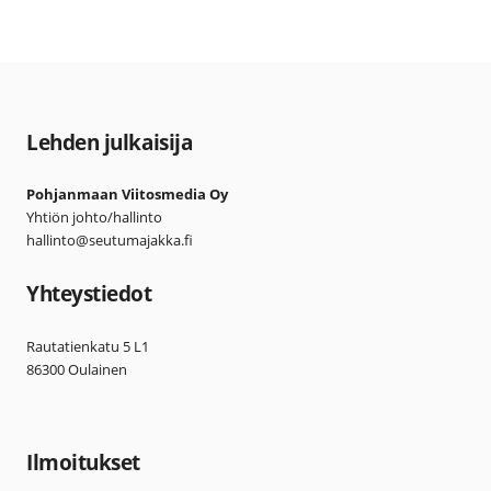
Lehden julkaisija
Pohjanmaan Viitosmedia Oy
Yhtiön johto/hallinto
hallinto@seutumajakka.fi
Yhteystiedot
Rautatienkatu 5 L1
86300 Oulainen
Ilmoitukset