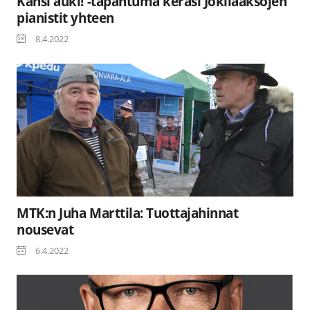
Kansi auki! -tapahtuma keräsi Jokilaaksojen
pianistit yhteen
8.4.2022
MTK:n Juha Marttila: Tuottajahinnat
nousevat
6.4.2022