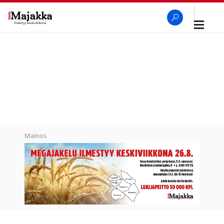
Avaa
navigaa
SeutuMajakka
Haku
Mainos