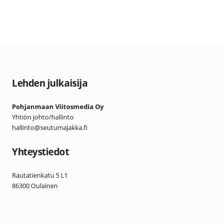
Lehden julkaisija
Pohjanmaan Viitosmedia Oy
Yhtiön johto/hallinto
hallinto@seutumajakka.fi
Yhteystiedot
Rautatienkatu 5 L1
86300 Oulainen