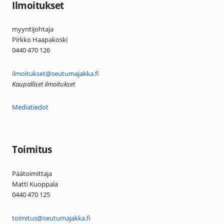
Ilmoitukset
myyntijohtaja
Pirkko Haapakoski
0440 470 126
ilmoitukset@seutumajakka.fi
Kaupalliset ilmoitukset
Mediatiedot
Toimitus
Päätoimittaja
Matti Kuoppala
0440 470 125
toimitus@seutumajakka.fi