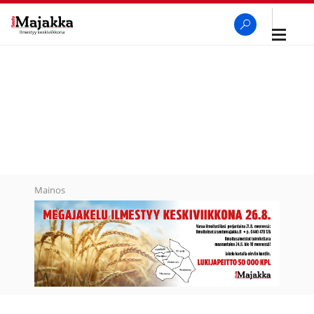
Avaa
navigaa
SeutuMajakka
Haku
Mainos