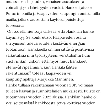
muassa sen laajuuden, vähäisen asutuksen ja
voimalinjojen läheisyyden vuoksi. Hanke sijaitsee
Puhurin omilla ja Haapaveden kaupungin omistamilla
mailla, jotka ovat osittain käytöstä poistettuja
turvesoita.
”On todella hienoa ja tärkeää, että Hankilan hanke
käynnistyy. Se konkretisoi Haapaveden osalta
siirtymisen tulevaisuuden kestävän energian
tuotantoon. Hankkeella on merkittäviä positiivisia
vaikutuksia niin työllisyyteen, verotuloihin kuin
vuokriinkin. Uskon, että myös muut hankkeet
etenevät ripeämmin, kun Hankila lähtee
rakentumaan”, toteaa Haapaveden vs.
kaupunginjohtaja Marjukka Manninen.
Hanke tullaan rakentamaan vuonna 2015 voimaan
tulleen kaavan ja suunnitelmien mukaisesti. Puisto on
tuotannossa vuoden 2022 alussa. Hankilan hanke oli
yksi seitsemästä hankkeesta, jotka voittivat vuoden