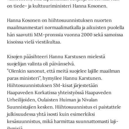
on tiede- ja kulttuuriministeri Hanna Kosonen.
Hanna Kosonen on hiihtosuunnistuksen nuorten
maailmanmestari normaalimatkalla ja aikuisten puolella
hän saavutti MM-pronssia vuonna 2000 sekä samoissa
kisoissa vielä viestikultaa.
Kisojen pääsihteeri Hannu Karstusen mielestä
suojelijan valinta oli päivänselvä.
”Olenkin sanonut, että meitä suojelee lajille maailman
paras ministeri”, hymyilee Hannu Karstunen.
Hiihtosuunnistuksen SM-kisat järjestetään
Haapaveden Korkatissa yhteistyössä Haapaveden
Urheilijoiden, Oulaisten Huiman ja Nivalan
Suunnistajien kesken. Hiihtosuunnistus ei paistattele
julkisuudessa yhtä isosti kuin esimerkiksi
kesäsuunnistus, mikä harmittaa suunnattomasti laji-
ihmisiä.