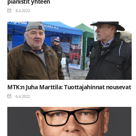
pianistit yhteen
8.4.2022
MTK:n Juha Marttila: Tuottajahinnat nousevat
6.4.2022