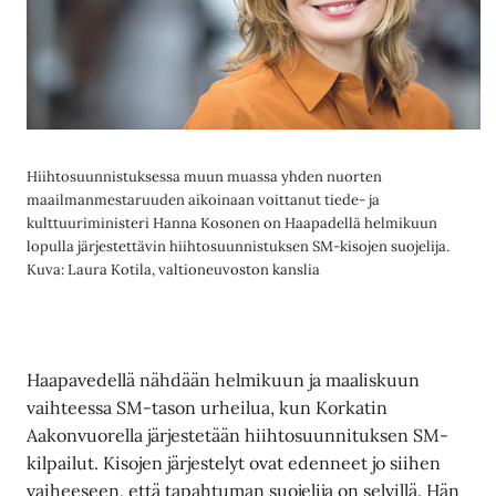
Hiihtosuunnistuksessa muun muassa yhden nuorten
maailmanmestaruuden aikoinaan voittanut tiede- ja
kulttuuriministeri Hanna Kosonen on Haapadellä helmikuun
lopulla järjestettävin hiihtosuunnistuksen SM-kisojen suojelija.
Kuva: Laura Kotila, valtioneuvoston kanslia
Haapavedellä nähdään helmikuun ja maaliskuun
vaihteessa SM-tason urheilua, kun Korkatin
Aakonvuorella järjestetään hiihtosuunnituksen SM-
kilpailut. Kisojen järjestelyt ovat edenneet jo siihen
vaiheeseen, että tapahtuman suojelija on selvillä. Hän