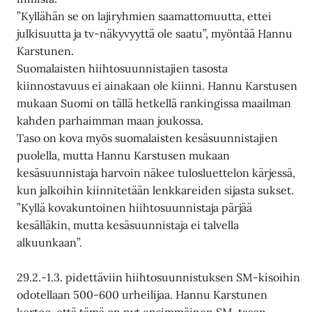
”Kyllähän se on lajiryhmien saamattomuutta, ettei
julkisuutta ja tv-näkyvyyttä ole saatu”, myöntää Hannu
Karstunen.
Suomalaisten hiihtosuunnistajien tasosta
kiinnostavuus ei ainakaan ole kiinni. Hannu Karstusen
mukaan Suomi on tällä hetkellä rankingissa maailman
kahden parhaimman maan joukossa.
Taso on kova myös suomalaisten kesäsuunnistajien
puolella, mutta Hannu Karstusen mukaan
kesäsuunnistaja harvoin näkee tulosluettelon kärjessä,
kun jalkoihin kiinnitetään lenkkareiden sijasta sukset.
”Kyllä kovakuntoinen hiihtosuunnistaja pärjää
kesälläkin, mutta kesäsuunnistaja ei talvella
alkuunkaan”.
29.2.-1.3. pidettäviin hiihtosuunnistuksen SM-kisoihin
odotellaan 500-600 urheilijaa. Hannu Karstunen