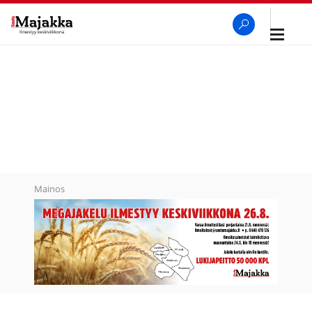
Avaa
navigaa
SeutuMajakka
Haku
Mainos