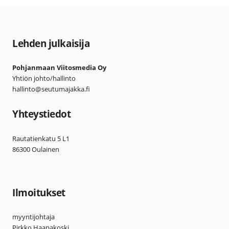
Lehden julkaisija
Pohjanmaan Viitosmedia Oy
Yhtiön johto/hallinto
hallinto@seutumajakka.fi
Yhteystiedot
Rautatienkatu 5 L1
86300 Oulainen
Ilmoitukset
myyntijohtaja
Pirkko Haapakoski