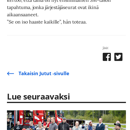
kertoo, että tämä on nyt ensimmäinen SM-tason
tapahtuma, jonka järjestäjäseurat ovat ikinä
aikaansaaneet.
”Se on iso haaste kaikille”, hän toteaa.
Jaa:
Takaisin Jutut -sivulle
Lue seuraavaksi