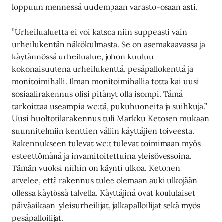
loppuun mennessä uudempaan varasto-osaan asti.
”Urheilualuetta ei voi katsoa niin suppeasti vain
urheilukentän näkökulmasta. Se on asemakaavassa ja
käytännössä urheilualue, johon kuuluu
kokonaisuutena urheilukenttä, pesäpallokenttä ja
monitoimihalli. Ilman monitoimihallia totta kai uusi
sosiaalirakennus olisi pitänyt olla isompi. Tämä
tarkoittaa useampia wc:tä, pukuhuoneita ja suihkuja.”
Uusi huoltotilarakennus tuli Markku Ketosen mukaan
suunnitelmiin kenttien väliin käyttäjien toiveesta.
Rakennukseen tulevat wc:t tulevat toimimaan myös
esteettömänä ja invamitoitettuina yleisövessoina.
Tämän vuoksi niihin on käynti ulkoa. Ketonen
arvelee, että rakennus tulee olemaan auki ulkojään
ollessa käytössä talvella. Käyttäjinä ovat koululaiset
päiväaikaan, yleisurheilijat, jalkapalloilijat sekä myös
pesäpalloilijat.