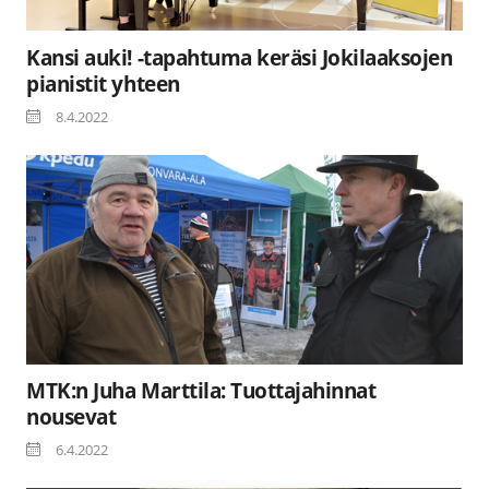
Kansi auki! -tapahtuma keräsi Jokilaaksojen
pianistit yhteen
8.4.2022
MTK:n Juha Marttila: Tuottajahinnat
nousevat
6.4.2022