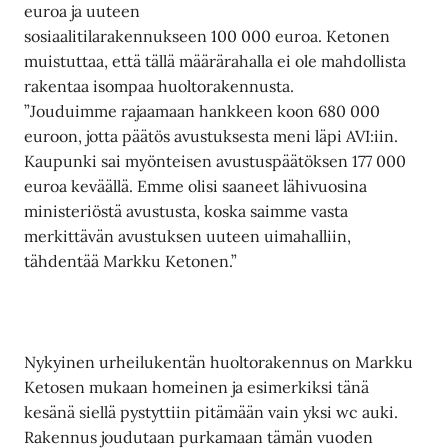
euroa ja uuteen
sosiaalitilarakennukseen 100 000 euroa. Ketonen
muistuttaa, että tällä määrärahalla ei ole mahdollista
rakentaa isompaa huoltorakennusta.
”Jouduimme rajaamaan hankkeen koon 680 000
euroon, jotta päätös avustuksesta meni läpi AVI:iin.
Kaupunki sai myönteisen avustuspäätöksen 177 000
euroa keväällä. Emme olisi saaneet lähivuosina
ministeriöstä avustusta, koska saimme vasta
merkittävän avustuksen uuteen uimahalliin,
tähdentää Markku Ketonen.”
Nykyinen urheilukentän huoltorakennus on Markku
Ketosen mukaan homeinen ja esimerkiksi tänä
kesänä siellä pystyttiin pitämään vain yksi wc auki.
Rakennus joudutaan purkamaan tämän vuoden