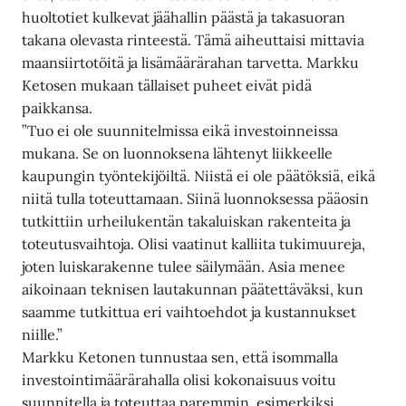
huoltotiet kulkevat jäähallin päästä ja takasuoran
takana olevasta rinteestä. Tämä aiheuttaisi mittavia
maansiirtotöitä ja lisämäärärahan tarvetta. Markku
Ketosen mukaan tällaiset puheet eivät pidä
paikkansa.
”Tuo ei ole suunnitelmissa eikä investoinneissa
mukana. Se on luonnoksena lähtenyt liikkeelle
kaupungin työntekijöiltä. Niistä ei ole päätöksiä, eikä
niitä tulla toteuttamaan. Siinä luonnoksessa pääosin
tutkittiin urheilukentän takaluiskan rakenteita ja
toteutusvaihtoja. Olisi vaatinut kalliita tukimuureja,
joten luiskarakenne tulee säilymään. Asia menee
aikoinaan teknisen lautakunnan päätettäväksi, kun
saamme tutkittua eri vaihtoehdot ja kustannukset
niille.”
Markku Ketonen tunnustaa sen, että isommalla
investointimäärärahalla olisi kokonaisuus voitu
suunnitella ja toteuttaa paremmin, esimerkiksi