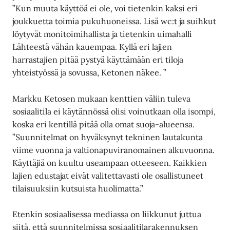
”Kun muuta käyttöä ei ole, voi tietenkin kaksi eri
joukkuetta toimia pukuhuoneissa. Lisä wc:t ja suihkut
löytyvät monitoimihallista ja tietenkin uimahalli
Lähteestä vähän kauempaa. Kyllä eri lajien
harrastajien pitää pystyä käyttämään eri tiloja
yhteistyössä ja sovussa, Ketonen näkee. ”
Markku Ketosen mukaan kenttien väliin tuleva
sosiaalitila ei käytännössä olisi voinutkaan olla isompi,
koska eri kentillä pitää olla omat suoja-alueensa.
”Suunnitelmat on hyväksynyt tekninen lautakunta
viime vuonna ja valtionapuviranomainen alkuvuonna.
Käyttäjiä on kuultu useampaan otteeseen. Kaikkien
lajien edustajat eivät valitettavasti ole osallistuneet
tilaisuuksiin kutsuista huolimatta.”
Etenkin sosiaalisessa mediassa on liikkunut juttua
siitä, että suunnitelmissa sosiaalitilarakennuksen