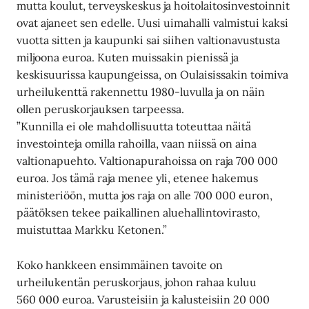
mutta koulut, terveyskeskus ja hoitolaitosinvestoinnit
ovat ajaneet sen edelle. Uusi uimahalli valmistui kaksi
vuotta sitten ja kaupunki sai siihen valtionavustusta
miljoona euroa. Kuten muissakin pienissä ja
keskisuurissa kaupungeissa, on Oulaisissakin toimiva
urheilukenttä rakennettu 1980-luvulla ja on näin
ollen peruskorjauksen tarpeessa.
”Kunnilla ei ole mahdollisuutta toteuttaa näitä
investointeja omilla rahoilla, vaan niissä on aina
valtionapuehto. Valtionapurahoissa on raja 700 000
euroa. Jos tämä raja menee yli, etenee hakemus
ministeriöön, mutta jos raja on alle 700 000 euron,
päätöksen tekee paikallinen aluehallintovirasto,
muistuttaa Markku Ketonen.”
Koko hankkeen ensimmäinen tavoite on
urheilukentän peruskorjaus, johon rahaa kuluu
560 000 euroa. Varusteisiin ja kalusteisiin 20 000