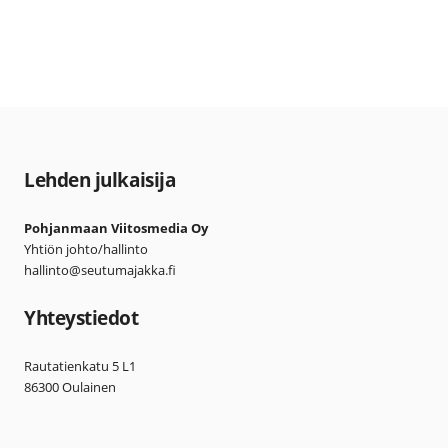
Lehden julkaisija
Pohjanmaan Viitosmedia Oy
Yhtiön johto/hallinto
hallinto@seutumajakka.fi
Yhteystiedot
Rautatienkatu 5 L1
86300 Oulainen