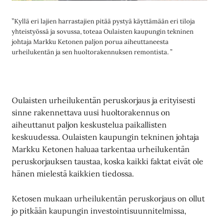
”Kyllä eri lajien harrastajien pitää pystyä käyttämään eri tiloja
yhteistyössä ja sovussa, toteaa Oulaisten kaupungin tekninen
johtaja Markku Ketonen paljon porua aiheuttaneesta
urheilukentän ja sen huoltorakennuksen remontista. ”
Oulaisten urheilukentän peruskorjaus ja erityisesti
sinne rakennettava uusi huoltorakennus on
aiheuttanut paljon keskustelua paikallisten
keskuudessa. Oulaisten kaupungin tekninen johtaja
Markku Ketonen haluaa tarkentaa urheilukentän
peruskorjauksen taustaa, koska kaikki faktat eivät ole
hänen mielestä kaikkien tiedossa.
Ketosen mukaan urheilukentän peruskorjaus on ollut
jo pitkään kaupungin investointisuunnitelmissa,