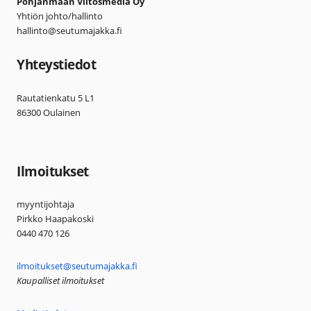
Pohjanmaan Viitosmedia Oy
Yhtiön johto/hallinto
hallinto@seutumajakka.fi
Yhteystiedot
Rautatienkatu 5 L1
86300 Oulainen
Ilmoitukset
myyntijohtaja
Pirkko Haapakoski
0440 470 126
ilmoitukset@seutumajakka.fi
Kaupalliset ilmoitukset