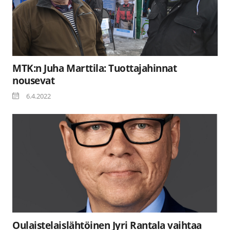
MTK:n Juha Marttila: Tuottajahinnat
nousevat
6.4.2022
Oulaistelaislähtöinen Jyri Rantala vaihtaa