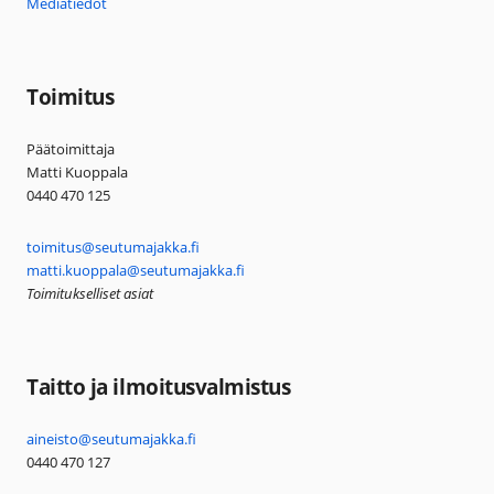
Mediatiedot
Toimitus
Päätoimittaja
Matti Kuoppala
0440 470 125
toimitus@seutumajakka.fi
matti.kuoppala@seutumajakka.fi
Toimitukselliset asiat
Taitto ja ilmoitusvalmistus
aineisto@seutumajakka.fi
0440 470 127