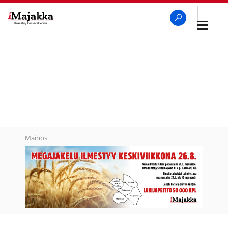
Avaa
navigaa
SeutuMajakka
Haku
Mainos