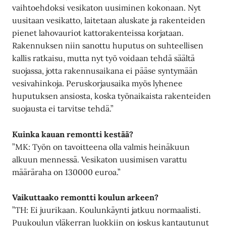
vaihtoehdoksi vesikaton uusiminen kokonaan. Nyt
uusitaan vesikatto, laitetaan aluskate ja rakenteiden
pienet lahovauriot kattorakenteissa korjataan.
Rakennuksen niin sanottu huputus on suhteellisen
kallis ratkaisu, mutta nyt työ voidaan tehdä säältä
suojassa, jotta rakennusaikana ei pääse syntymään
vesivahinkoja. Peruskorjausaika myös lyhenee
huputuksen ansiosta, koska työnaikaista rakenteiden
suojausta ei tarvitse tehdä.”
Kuinka kauan remontti kestää?
”MK: Työn on tavoitteena olla valmis heinäkuun
alkuun mennessä. Vesikaton uusimisen varattu
määräraha on 130000 euroa.”
Vaikuttaako remontti koulun arkeen?
”TH: Ei juurikaan. Koulunkäynti jatkuu normaalisti.
Puukoulun yläkerran luokkiin on joskus kantautunut