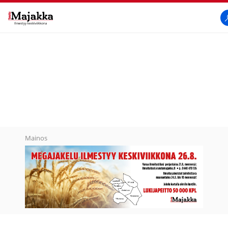
SeutuMajakka
H
Mainos