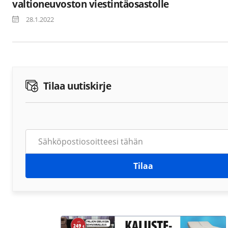
valtioneuvoston viestintäosastolle
28.1.2022
Tilaa uutiskirje
Tilaa