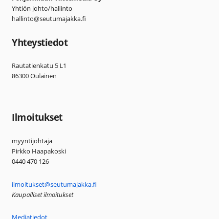
Yhtiön johto/hallinto
hallinto@seutumajakka.fi
Yhteystiedot
Rautatienkatu 5 L1
86300 Oulainen
Ilmoitukset
myyntijohtaja
Pirkko Haapakoski
0440 470 126
ilmoitukset@seutumajakka.fi
Kaupalliset ilmoitukset
Mediatiedot