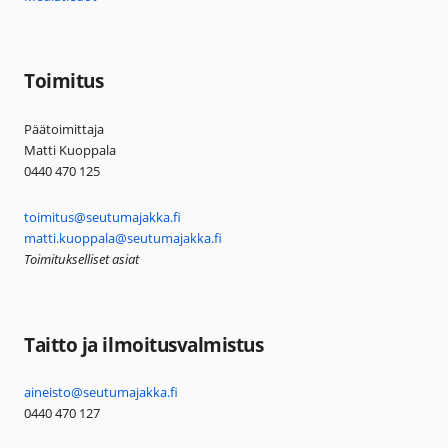
Toimitus
Päätoimittaja
Matti Kuoppala
0440 470 125
toimitus@seutumajakka.fi
matti.kuoppala@seutumajakka.fi
Toimitukselliset asiat
Taitto ja ilmoitusvalmistus
aineisto@seutumajakka.fi
0440 470 127