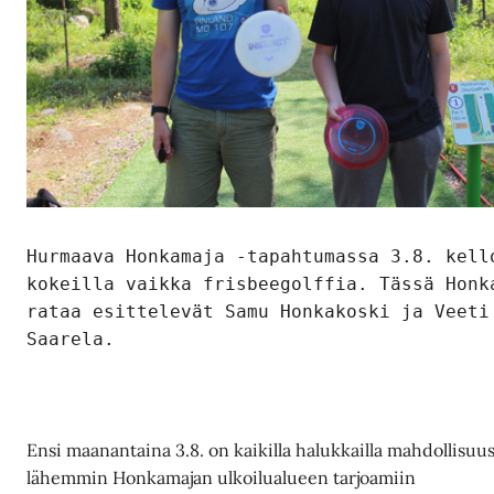
Hurmaava Honkamaja -tapahtumassa 3.8. kell
kokeilla vaikka frisbeegolffia. Tässä Honk
rataa esittelevät Samu Honkakoski ja Veeti
Saarela.
Ensi maanantaina 3.8. on kaikilla halukkailla mahdollisuu
lähemmin Honkamajan ulkoilualueen tarjoamiin