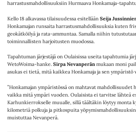
harrastusmahdollisuuksiin Hurmaava Honkamaja-tapaht
Kello 18 alkavassa tilaisuudessa esitellään
Seija Jussinni
Honkamajan runsaita harrastusmahdollisuuksia kuten fris
geokätköilyä ja rata-ammuntaa. Samalla niihin tutustutaa
toiminnallisten harjoitusten muodossa.
Tapahtuman järjestäjä on Oulaisissa useita tapahtumia jär
WetoWoima-hanke.
Sirpa Nevanperän
mukaan moni paik
asukas ei tietä, mitä kaikkea Honkamaja ja sen ympäristö v
”Honkamajan ympäristössä on mahtavat mahdollisuudet h
vaikka mitä ympäri vuoden. Oulaisista ei tarvitse lähteä 
Karhunkierrokselle muualle, sillä täältäkin löytyy monta
kilometriä polkuja ja pitkospuita yöpymismahdollisuuksin
muistuttaa Nevanperä.