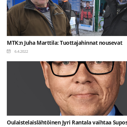
MTK:n Juha Marttila: Tuottajahinnat nousevat
6.4.2022
Oulaistelaislähtöinen Jyri Rantala vaihtaa Supo