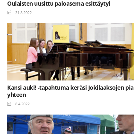
Oulaisten uusittu paloasema esittäytyi
31.8.2022
Kansi auki! -tapahtuma keräsi Jokilaaksojen pia
yhteen
8.4.2022