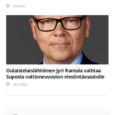
6.4.2022
Oulaistelaislähtöinen Jyri Rantala vaihtaa
Suposta valtioneuvoston viestintäosastolle
28.1.2022