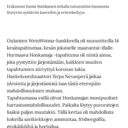
Eräkummi Emmi Matikaisen teltalla tutustuttiin luonnosta
löytyviin syötäviin kasveihin ja eräretkeilyyn.
Oulaisten WetoWoima-hankkeella oli suunnitteilla 14
kesätapahtumaa, kesän jokaiselle maanantai-illalle.
Hurmaava Honkamaja -tapahtuma oli niistä ainoa,
joka pystyttiin järjestämään, kaikkien muiden
tapahtumien siirryttyä koronan takia.
Hankekoordinaattori Sirpa Nevanperä jatkaa
ideointia ja järjestämistä taas tästä eteenpäin
mahdollisuuksien mukaan.
Tapahtumassa esillä olivat Honkamajan monipuoliset
harrastusmahdollisuudet. Paikalta löytyy pururatojen
lisäksi paljon muutakin. Tällä kertaa oli mahdollista
kokeilla savikiekkojen ammuntaa, frisbeegolfia,
geokätköilyä ja hortoilua.