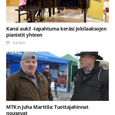
Kansi auki! -tapahtuma keräsi Jokilaaksojen
pianistit yhteen
8.4.2022
MTK:n Juha Marttila: Tuottajahinnat
nousevat