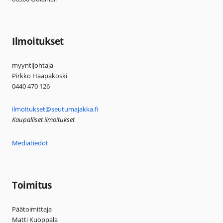
Ilmoitukset
myyntijohtaja
Pirkko Haapakoski
0440 470 126
ilmoitukset@seutumajakka.fi
Kaupalliset ilmoitukset
Mediatiedot
Toimitus
Päätoimittaja
Matti Kuoppala