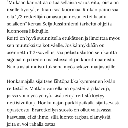
”Mukaan kannattaa ottaa sellaisia varusteita, joista on
itselle hyötyä, ei liian isoa kuormaa. Rinkan paino saa
olla 1/3 retkeilijän omasta painosta, ettei kaadu
selälleen” kertaa Seija Jussinniemi tärkeitä ohjeita
luonnossa liikkujille.
Reitti on hyvä suunnitella etukäteen ja ilmoittaa myös
sen muutoksista kotiväelle. Jos kännykkään on
asennettu 112-sovellus, saa pelastuslaiton sen kautta
signaalin ja tiedon maastossa olijan koordinaateista.
Nämä asiat muistutuksena myös syksyn marjastajille!
Honkamajalla sijaitsee lähtöpaikka kymmenen kylän
reitistölle. Matkan varrella on opasteita ja laavuja,
joissa voi myös yöpyä. Lisätietoja reitistä löytyy
nettisivuilta ja Honkamajan parkkipaikalla sijaitsevasta
opasteesta. Eräretkeilyn suosio on ollut valtavassa
kasvussa, eikä ihme, sillä luonto tarjoaa elämyksiä,
joita ei voi rahalla ostaa.