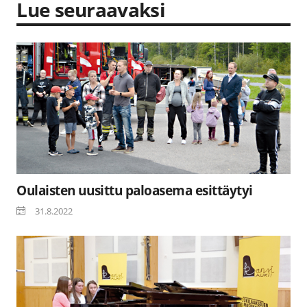
Lue seuraavaksi
Oulaisten uusittu paloasema esittäytyi
31.8.2022