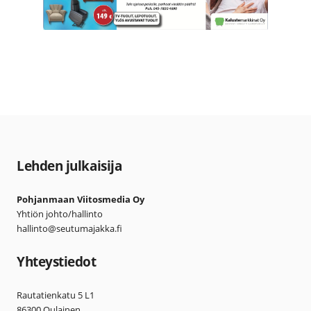
Lehden julkaisija
Pohjanmaan Viitosmedia Oy
Yhtiön johto/hallinto
hallinto@seutumajakka.fi
Yhteystiedot
Rautatienkatu 5 L1
86300 Oulainen