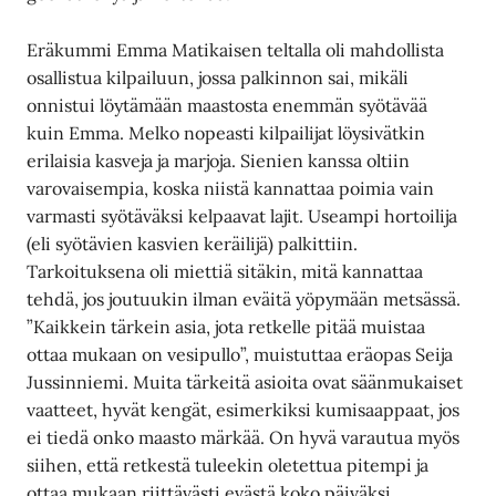
Eräkummi Emma Matikaisen teltalla oli mahdollista
osallistua kilpailuun, jossa palkinnon sai, mikäli
onnistui löytämään maastosta enemmän syötävää
kuin Emma. Melko nopeasti kilpailijat löysivätkin
erilaisia kasveja ja marjoja. Sienien kanssa oltiin
varovaisempia, koska niistä kannattaa poimia vain
varmasti syötäväksi kelpaavat lajit. Useampi hortoilija
(eli syötävien kasvien keräilijä) palkittiin.
Tarkoituksena oli miettiä sitäkin, mitä kannattaa
tehdä, jos joutuukin ilman eväitä yöpymään metsässä.
”Kaikkein tärkein asia, jota retkelle pitää muistaa
ottaa mukaan on vesipullo”, muistuttaa eräopas Seija
Jussinniemi. Muita tärkeitä asioita ovat säänmukaiset
vaatteet, hyvät kengät, esimerkiksi kumisaappaat, jos
ei tiedä onko maasto märkää. On hyvä varautua myös
siihen, että retkestä tuleekin oletettua pitempi ja
ottaa mukaan riittävästi evästä koko päiväksi.