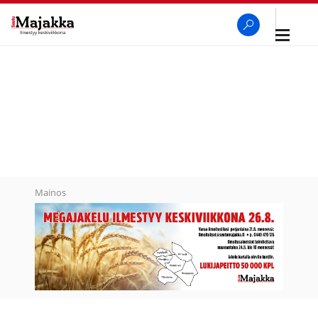
Avaa
navigaa
SeutuMajakka
Haku
Mainos