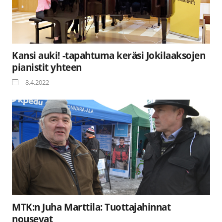
Kansi auki! -tapahtuma keräsi Jokilaaksojen
pianistit yhteen
8.4.2022
MTK:n Juha Marttila: Tuottajahinnat
nousevat