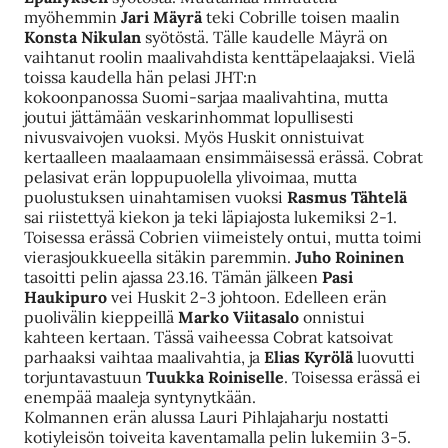
myöhemmin
Jari Mäyrä
teki Cobrille toisen maalin
Konsta Nikulan
syötöstä. Tälle kaudelle Mäyrä on
vaihtanut roolin maalivahdista kenttäpelaajaksi. Vielä
toissa kaudella hän pelasi JHT:n
kokoonpanossa Suomi-sarjaa maalivahtina, mutta
joutui jättämään veskarinhommat lopullisesti
nivusvaivojen vuoksi. Myös Huskit onnistuivat
kertaalleen maalaamaan ensimmäisessä erässä. Cobrat
pelasivat erän loppupuolella ylivoimaa, mutta
puolustuksen uinahtamisen vuoksi
Rasmus Tähtelä
sai riistettyä kiekon ja teki läpiajosta lukemiksi 2-1.
Toisessa erässä Cobrien viimeistely ontui, mutta toimi
vierasjoukkueella sitäkin paremmin.
Juho Roininen
tasoitti pelin ajassa 23.16. Tämän jälkeen
Pasi
Haukipuro
vei Huskit 2-3 johtoon. Edelleen erän
puolivälin kieppeillä
Marko Viitasalo
onnistui
kahteen kertaan. Tässä vaiheessa Cobrat katsoivat
parhaaksi vaihtaa maalivahtia, ja
Elias Kyrölä
luovutti
torjuntavastuun
Tuukka Roiniselle
. Toisessa erässä ei
enempää maaleja syntynytkään.
Kolmannen erän alussa Lauri Pihlajaharju nostatti
kotiyleisön toiveita kaventamalla pelin lukemiin 3-5.