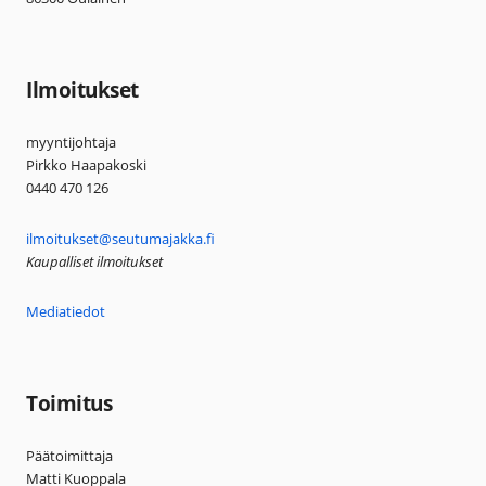
Ilmoitukset
myyntijohtaja
Pirkko Haapakoski
0440 470 126
ilmoitukset@seutumajakka.fi
Kaupalliset ilmoitukset
Mediatiedot
Toimitus
Päätoimittaja
Matti Kuoppala