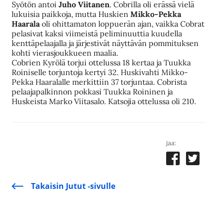
Syötön antoi
Juho Viitanen
. Cobrilla oli erässä vielä
lukuisia paikkoja, mutta Huskien
Mikko-Pekka
Haarala
oli ohittamaton loppuerän ajan, vaikka Cobrat
pelasivat kaksi viimeistä peliminuuttia kuudella
kenttäpelaajalla ja järjestivät näyttävän pommituksen
kohti vierasjoukkueen maalia.
Cobrien Kyrölä torjui ottelussa 18 kertaa ja Tuukka
Roiniselle torjuntoja kertyi 32. Huskivahti Mikko-
Pekka Haaralalle merkittiin 37 torjuntaa. Cobrista
pelaajapalkinnon pokkasi Tuukka Roininen ja
Huskeista Marko Viitasalo. Katsojia ottelussa oli 210.
Jaa:
Takaisin Jutut -sivulle