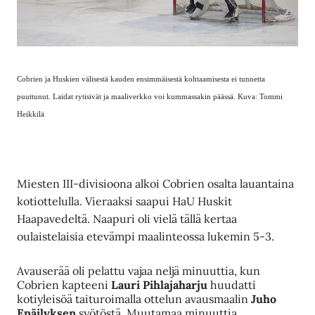
Cobrien ja Huskien välisestä kauden ensimmäisestä kohtaamisesta ei tunnetta
puuttunut. Laidat rytisivät ja maaliverkko voi kummassakin päässä. Kuva: Tommi
Heikkilä
Miesten III-divisioona alkoi Cobrien osalta lauantaina
kotiottelulla. Vieraaksi saapui HaU Huskit
Haapavedeltä. Naapuri oli vielä tällä kertaa
oulaistelaisia etevämpi maalinteossa lukemin 5-3.
Avauserää oli pelattu vajaa neljä minuuttia, kun
Cobrien kapteeni
Lauri Pihlajaharju
huudatti
kotiyleisöä taituroimalla ottelun avausmaalin
Juho
Epäilyksen
syötöstä. Muutamaa minuuttia