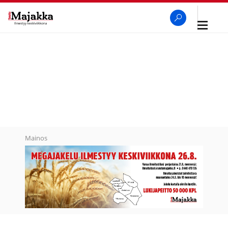
Avaa
navigaa
SeutuMajakka
Haku
Mainos