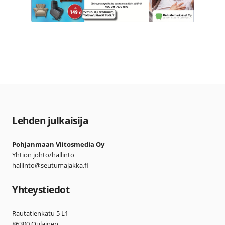
Lehden julkaisija
Pohjanmaan Viitosmedia Oy
Yhtiön johto/hallinto
hallinto@seutumajakka.fi
Yhteystiedot
Rautatienkatu 5 L1
86300 Oulainen