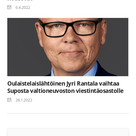
6.4.2022
Oulaistelaislähtöinen Jyri Rantala vaihtaa
Suposta valtioneuvoston viestintäosastolle
28.1.2022