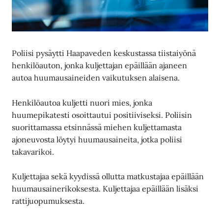
Poliisi pysäytti Haapaveden keskustassa tiistaiyönä
henkilöauton, jonka kuljettajan epäillään ajaneen
autoa huumausaineiden vaikutuksen alaisena.
Henkilöautoa kuljetti nuori mies, jonka
huumepikatesti osoittautui positiiviseksi. Poliisin
suorittamassa etsinnässä miehen kuljettamasta
ajoneuvosta löytyi huumausaineita, jotka poliisi
takavarikoi.
Kuljettajaa sekä kyydissä ollutta matkustajaa epäillään
huumausainerikoksesta. Kuljettajaa epäillään lisäksi
rattijuopumuksesta.