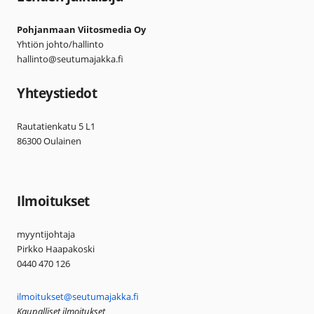
Pohjanmaan Viitosmedia Oy
Yhtiön johto/hallinto
hallinto@seutumajakka.fi
Yhteystiedot
Rautatienkatu 5 L1
86300 Oulainen
Ilmoitukset
myyntijohtaja
Pirkko Haapakoski
0440 470 126
ilmoitukset@seutumajakka.fi
Kaupalliset ilmoitukset