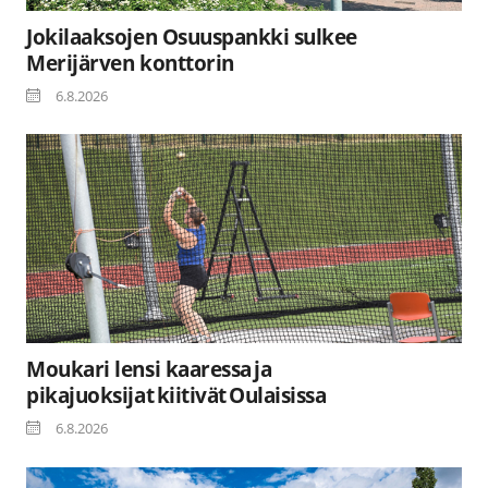
Jokilaaksojen Osuuspankki sulkee
Merijärven konttorin
6.8.2026
Moukari lensi kaaressa ja
pikajuoksijat kiitivät Oulaisissa
6.8.2026