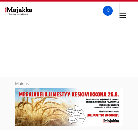
Avaa
navigaa
SeutuMajakka
Haku
Mainos