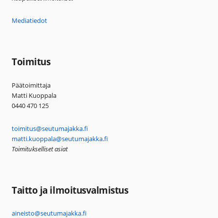
Mediatiedot
Toimitus
Päätoimittaja
Matti Kuoppala
0440 470 125
toimitus@seutumajakka.fi
matti.kuoppala@seutumajakka.fi
Toimitukselliset asiat
Taitto ja ilmoitusvalmistus
aineisto@seutumajakka.fi