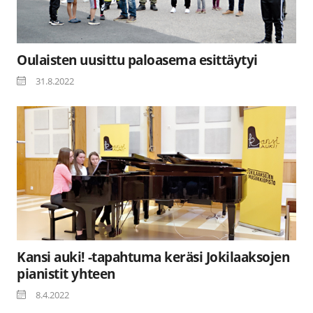
Oulaisten uusittu paloasema esittäytyi
31.8.2022
Kansi auki! -tapahtuma keräsi Jokilaaksojen
pianistit yhteen
8.4.2022