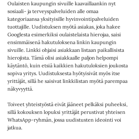
Oulaisten kaupungin sivuille kaavaillaankin nyt
sosiaali- ja terveyspalveluiden alle omaa
kategoriaansa yksityisille hyvinvointipalveluiden
tuottajille. Uudistuksen myötä asiakas, joka hakee
Googlesta esimerkiksi oulaistelaista hierojaa, saisi
ensimmäisenä hakutuloksena linkin kaupungin
sivuille. Linkki ohjaisi asiakkaan listaan paikallisista
hierojista. Tämä olisi asiakkaalle paljon helpompi
käytäntö, kuin etsiä kaikkien hakutuloksien joukosta
sopiva yritys. Uudistuksesta hyötyisivät myös itse
yrittäjät, sillä he saisivat linkkilistan myötä parempaa
näkyvyyttä.
Toiveet yhteistyöstä eivät jääneet pelkäksi puheeksi,
sillä kokouksen lopuksi yrittäjät perustivat yhteisen
WhatsApp-ryhmän, jossa uudistusten ideointi voi
jatkua.