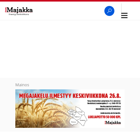
Avaa
navigaa
SeutuMajakka
Haku
Mainos