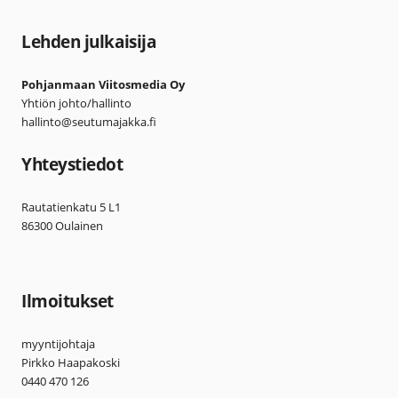
Lehden julkaisija
Pohjanmaan Viitosmedia Oy
Yhtiön johto/hallinto
hallinto@seutumajakka.fi
Yhteystiedot
Rautatienkatu 5 L1
86300 Oulainen
Ilmoitukset
myyntijohtaja
Pirkko Haapakoski
0440 470 126