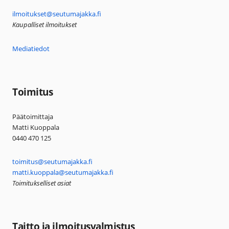
ilmoitukset@seutumajakka.fi
Kaupalliset ilmoitukset
Mediatiedot
Toimitus
Päätoimittaja
Matti Kuoppala
0440 470 125
toimitus@seutumajakka.fi
matti.kuoppala@seutumajakka.fi
Toimitukselliset asiat
Taitto ja ilmoitusvalmistus