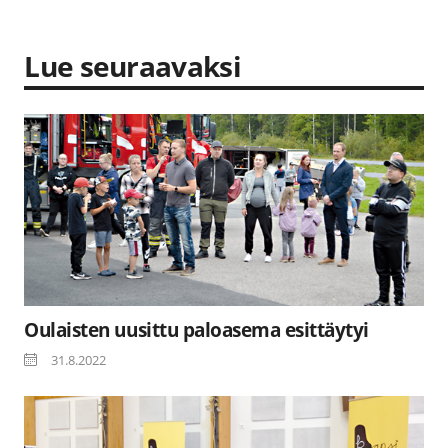
Lue seuraavaksi
Oulaisten uusittu paloasema esittäytyi
31.8.2022