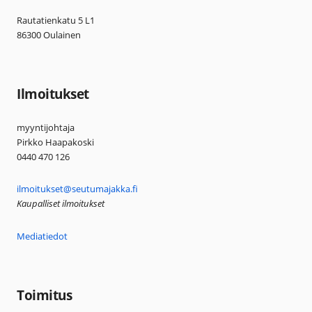
Rautatienkatu 5 L1
86300 Oulainen
Ilmoitukset
myyntijohtaja
Pirkko Haapakoski
0440 470 126
ilmoitukset@seutumajakka.fi
Kaupalliset ilmoitukset
Mediatiedot
Toimitus