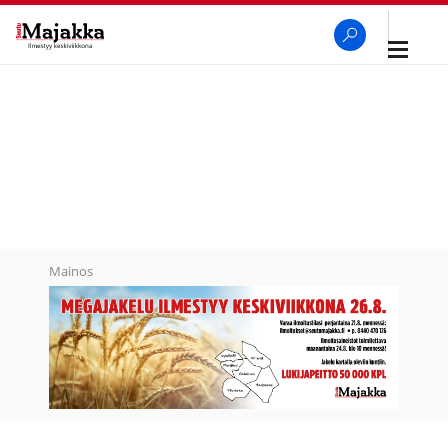
Avaa
navigaa
SeutuMajakka
Haku
Mainos