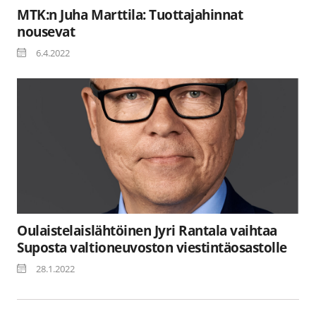
MTK:n Juha Marttila: Tuottajahinnat
nousevat
6.4.2022
Oulaistelaislähtöinen Jyri Rantala vaihtaa
Suposta valtioneuvoston viestintäosastolle
28.1.2022