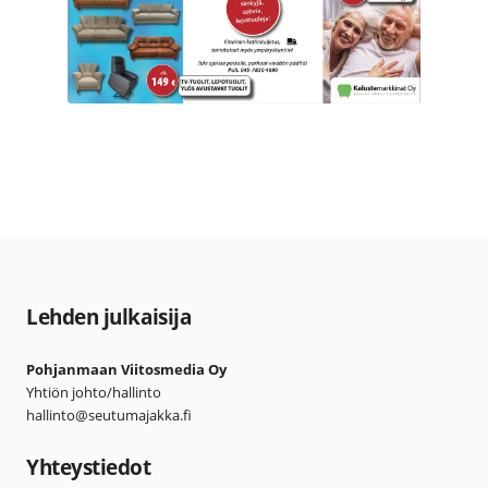
Lehden julkaisija
Pohjanmaan Viitosmedia Oy
Yhtiön johto/hallinto
hallinto@seutumajakka.fi
Yhteystiedot