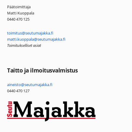
Päätoimittaja
Matti Kuoppala
0440 470 125
toimitus@seutumajakka.fi
matti.kuoppala@seutumajakka.fi
Toimitukselliset asiat
Taitto ja ilmoitusvalmistus
aineisto@seutumajakka.fi
0440 470 127