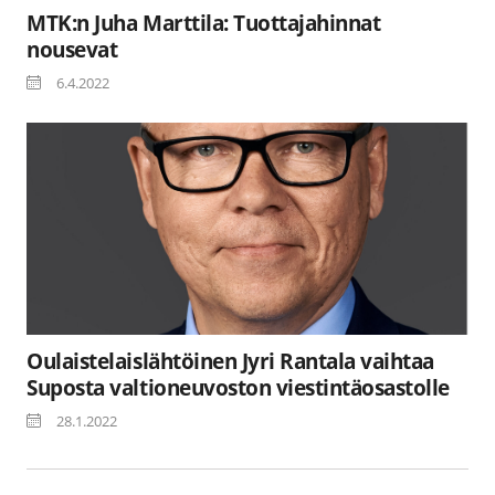
MTK:n Juha Marttila: Tuottajahinnat
nousevat
6.4.2022
Oulaistelaislähtöinen Jyri Rantala vaihtaa
Suposta valtioneuvoston viestintäosastolle
28.1.2022