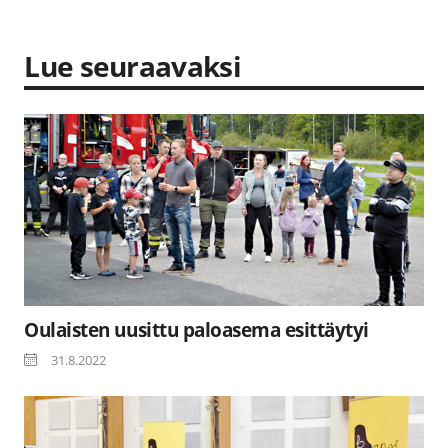
Lue seuraavaksi
Oulaisten uusittu paloasema esittäytyi
31.8.2022