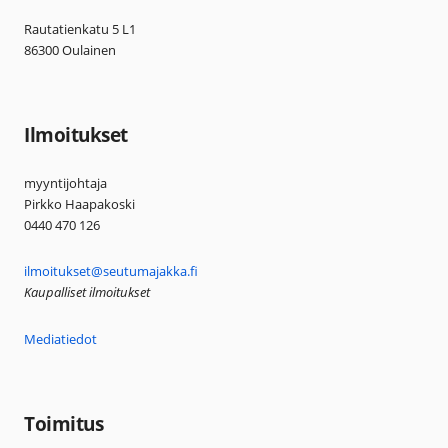
Rautatienkatu 5 L1
86300 Oulainen
Ilmoitukset
myyntijohtaja
Pirkko Haapakoski
0440 470 126
ilmoitukset@seutumajakka.fi
Kaupalliset ilmoitukset
Mediatiedot
Toimitus