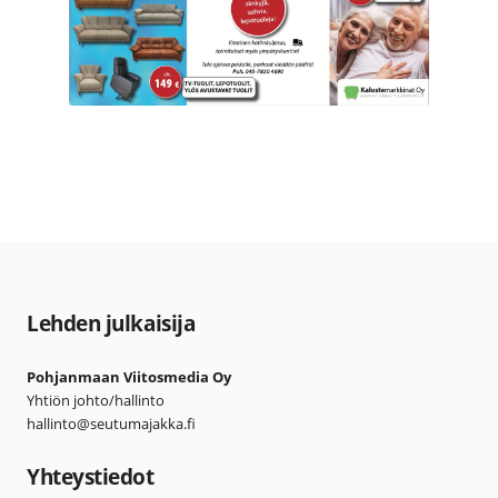
Lehden julkaisija
Pohjanmaan Viitosmedia Oy
Yhtiön johto/hallinto
hallinto@seutumajakka.fi
Yhteystiedot