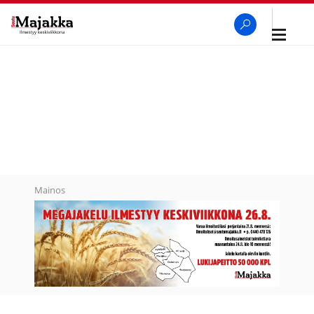
Avaa
navigaa
SeutuMajakka
Haku
Mainos