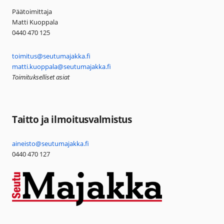
Päätoimittaja
Matti Kuoppala
0440 470 125
toimitus@seutumajakka.fi
matti.kuoppala@seutumajakka.fi
Toimitukselliset asiat
Taitto ja ilmoitusvalmistus
aineisto@seutumajakka.fi
0440 470 127