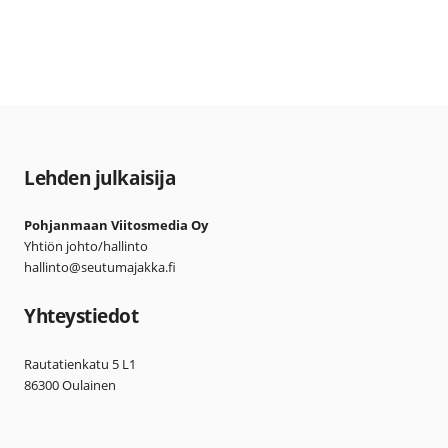
Lehden julkaisija
Pohjanmaan Viitosmedia Oy
Yhtiön johto/hallinto
hallinto@seutumajakka.fi
Yhteystiedot
Rautatienkatu 5 L1
86300 Oulainen