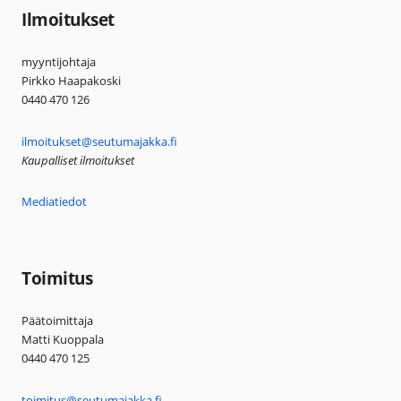
Ilmoitukset
myyntijohtaja
Pirkko Haapakoski
0440 470 126
ilmoitukset@seutumajakka.fi
Kaupalliset ilmoitukset
Mediatiedot
Toimitus
Päätoimittaja
Matti Kuoppala
0440 470 125
toimitus@seutumajakka.fi