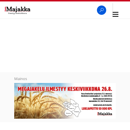
Avaa
navigaa
SeutuMajakka
Haku
Mainos